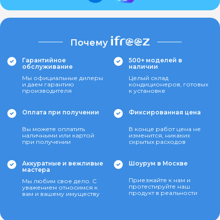
Почему
Гарантийное
500+ моделей в
обслуживание
наличии
Мы официальные дилеры
Целый склад
и даем гарантию
кондиционеров, готовых
производителя
к установке
Оплата при получении
Фиксированная цена
Вы можете оплатить
В конце работ цена не
наличными или картой
изменится, никаких
при получении
скрытых расходов
Аккуратные и вежливые
Шоурум в Москве
мастера
Приезжайте к нам и
Мы любим свое дело. С
протестируйте наш
уважением относимся к
продукт в реальности
вам и вашему имуществу