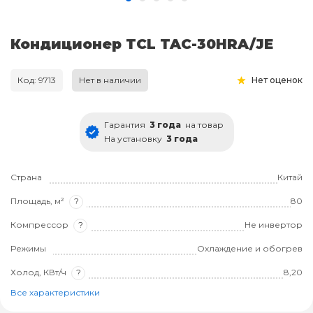
Кондиционер TCL TAC-30HRA/JE
Код: 9713
Нет в наличии
Нет оценок
Гарантия
3 года
на товар
На установку
3 года
Страна
Китай
Площадь, м²
?
80
Компрессор
?
Не инвертор
Режимы
Охлаждение и обогрев
Холод, КВт/ч
?
8,20
Все характеристики