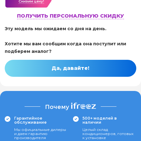
Cнизим цену!
ПОЛУЧИТЬ ПЕРСОНАЛЬНУЮ СКИДКУ
Эту модель мы ожидаем со дня на день.
Хотите мы вам сообщим когда она поступит или
подберем аналог?
Да, давайте!
Почему
Гарантийное
500+ моделей в
обслуживание
наличии
Мы официальные дилеры
Целый склад
и даем гарантию
кондиционеров, готовых
производителя
к установке