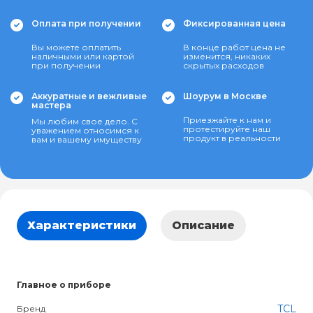
Оплата при получении
Фиксированная цена
Вы можете оплатить
В конце работ цена не
наличными или картой
изменится, никаких
при получении
скрытых расходов
Аккуратные и вежливые
Шоурум в Москве
мастера
Приезжайте к нам и
Мы любим свое дело. С
протестируйте наш
уважением относимся к
продукт в реальности
вам и вашему имуществу
Характеристики
Описание
Главное о приборе
TCL
Бренд