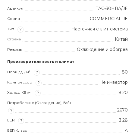
TAC-30HRA/JE
Артикул
COMMERCIAL JE
Серия
Настенная сплит-система
Тип
?
Китай
Страна
Охлаждение и обогрев
Режимы
Производительность и климат
80
Площадь, м²
?
Не инвертор
Компрессор
?
8,20
Холод, КВт/ч
?
Потребление (Охлаждение), Вт/ч
2670
?
3,28
EER
?
A
EER Класс