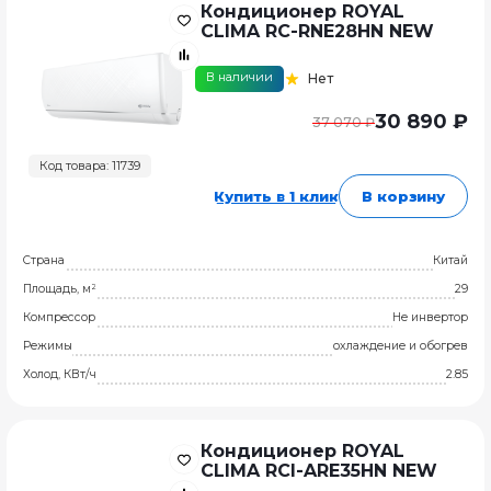
Кондиционер ROYAL
CLIMA RC-RNE28HN NEW
В наличии
Нет
30 890 ₽
37 070 ₽
Код товара: 11739
Купить в 1 клик
В корзину
Страна
Китай
Площадь, м²
29
Компрессор
Не инвертор
Режимы
охлаждение и обогрев
Холод, КВт/ч
2.85
Кондиционер ROYAL
CLIMA RCI-ARE35HN NEW