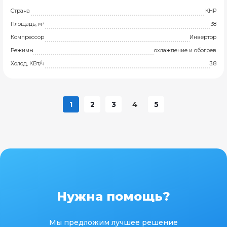
Страна
КНР
Площадь, м²
38
Компрессор
Инвертор
Режимы
охлаждение и обогрев
Холод, КВт/ч
3.8
1
2
3
4
5
Нужна помощь?
Мы предложим лучшее решение