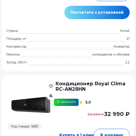
Посчитать с установкой
Страна
Китай
Площадь, м²
21
Компрессор
Инвертор
Режимы
охлаждение и обогрев
Холод, КВт/ч
2.2
Кондиционер Royal Clima
RC-AN28HN
В наличии
5,0
32 990 ₽
39 590 ₽
Код товара: 5683
Купить в 1 клик
В корзину