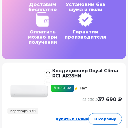
Доставим
Установим без
бесплатно
шума и пыли
Оплатить
Гарантия
можно при
производителя
получении
Кондиционер Royal Clima
RCI-AR35HN
В наличии
Нет
37 690 ₽
45 230 ₽
Код товара: 9918
Купить в 1 клик
В корзину