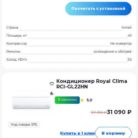
Посчитать с установкой
Страна
Китай
Площадь, м²
40
Компрессор
Не инвертор
Режимы
охлаждение и обогрев
Холод, КВт/ч
3.6
Кондиционер Royal Clima
RCI-GL22HN
В наличии
5,0
31 090 ₽
37 310 ₽
Код товара: 976
Купить в 1 клик
В корзину