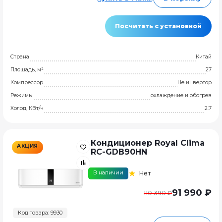
Посчитать с установкой
Страна
Китай
Площадь, м²
27
Компрессор
Не инвертор
Режимы
охлаждение и обогрев
Холод, КВт/ч
2.7
Кондиционер Royal Clima
АКЦИЯ
RC-GDB90HN
В наличии
Нет
91 990 ₽
110 390 ₽
Код товара: 9930