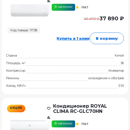
В наличии
Нет
37 890 ₽
45 470 ₽
Код товара: 11738
Купить в 1 клик
В корзину
Страна
Китай
Площадь, м²
36
Компрессор
Инвертор
Режимы
охлаждение и обогрев
Холод, КВт/ч
3.55
Кондиционер ROYAL
АКЦИЯ
CLIMA RC-GLC70HN
В наличии
Нет