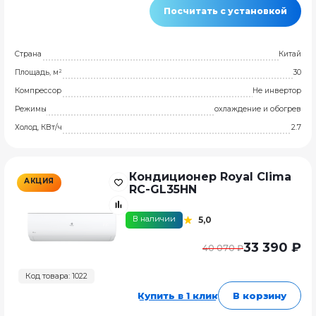
Посчитать с установкой
Страна
Китай
Площадь, м²
30
Компрессор
Не инвертор
Режимы
охлаждение и обогрев
Холод, КВт/ч
2.7
Кондиционер Royal Clima
АКЦИЯ
RC-GL35HN
В наличии
5,0
33 390 ₽
40 070 ₽
Код товара: 1022
Купить в 1 клик
В корзину