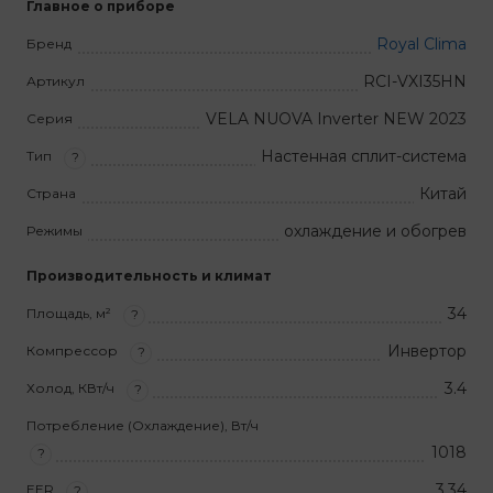
Главное о приборе
Royal Clima
Бренд
RCI-VXI35HN
Артикул
VELA NUOVA Inverter NEW 2023
Серия
Настенная сплит-система
Тип
?
Китай
Страна
охлаждение и обогрев
Режимы
Производительность и климат
34
Площадь, м²
?
Инвертор
Компрессор
?
3.4
Холод, КВт/ч
?
Потребление (Охлаждение), Вт/ч
1018
?
3,34
EER
?