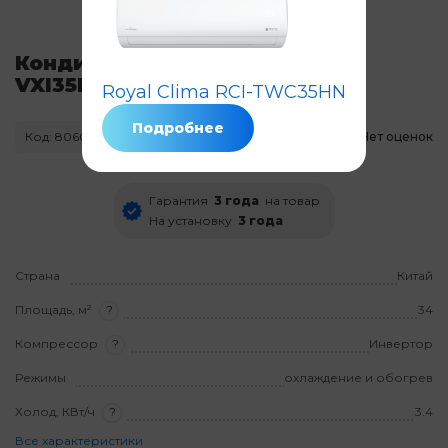
Кондиционер Royal Clima RCI-
VXI35HN
Royal Clima RCI-TWC35HN
Подробнее
Код: 8060
Нет в наличии
Нет оценок
Гарантия
3 года
на товар
На установку
3 года
Страна
Китай
Площадь, м²
?
34
Компрессор
?
Инвертор
Режимы
охлаждение и обогрев
Холод, КВт/ч
?
3.4
Все характеристики