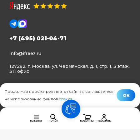
+7 (495) 021-04-71
info@ifreez.ru
127282, г. Москва, ул. Чермянская, д. 1, стр. 1, 3 этаж,
311 офис
Политика конфиденциальности
Продолжая просматривать этот сайт, вы соглашаетесь
Политика использования Cookies
ОК
на использование файлов
cookies
.
© Ifreez - продажа и установка климатической техники,
связь
2015–2026 г.
каталог
поиск
корзина
профиль