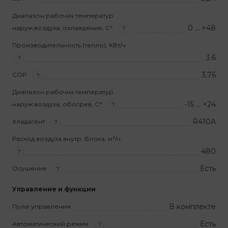
Диапазон рабочих температур
0 … +48
наруж.воздуха, охлаждение, С°
?
Производительность (тепло), КВт/ч
3.6
?
3,76
COP
?
Диапазон рабочих температур
-15 … +24
наруж.воздуха, обогрев, С°
?
R410A
Хладагент
?
Расход воздуха внутр. блока, м³/ч
480
?
Есть
Осушение
?
Управление и функции
В комплекте
Пульт управления
Есть
Автоматический режим
?