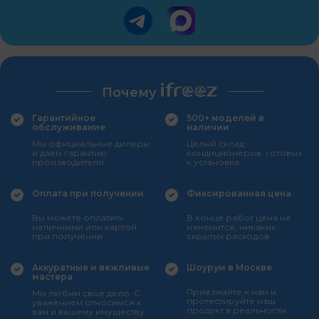
Почему
Гарантийное
500+ моделей в
обслуживание
наличии
Мы официальные дилеры
Целый склад
и даем гарантию
кондиционеров, готовых
производителя
к установке
Оплата при получении
Фиксированная цена
Вы можете оплатить
В конце работ цена не
наличными или картой
изменится, никаких
при получении
скрытых расходов
Аккуратные и вежливые
Шоурум в Москве
мастера
Приезжайте к нам и
Мы любим свое дело. С
протестируйте наш
уважением относимся к
продукт в реальности
вам и вашему имуществу