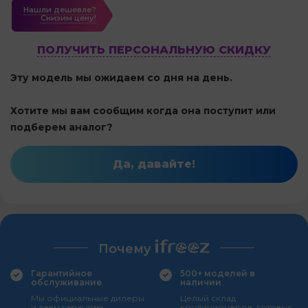
Нашли дешевле?
Cнизим цену!
ПОЛУЧИТЬ ПЕРСОНАЛЬНУЮ СКИДКУ
Эту модель мы ожидаем со дня на день.
Хотите мы вам сообщим когда она поступит или
подберем аналог?
Да, давайте!
Почему
Гарантийное
500+ моделей в
обслуживание
наличии
Мы официальные дилеры
Целый склад
и даем гарантию
кондиционеров, готовых