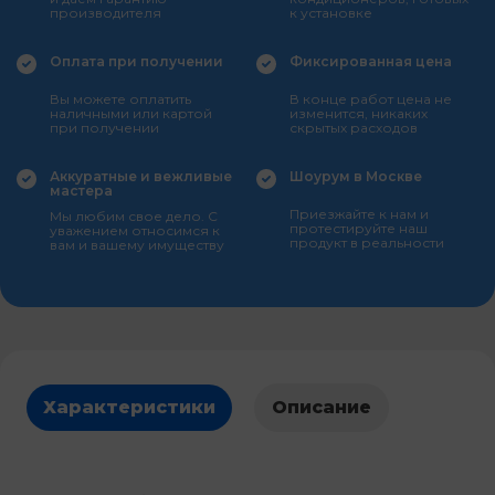
производителя
к установке
Оплата при получении
Фиксированная цена
Вы можете оплатить
В конце работ цена не
наличными или картой
изменится, никаких
при получении
скрытых расходов
Аккуратные и вежливые
Шоурум в Москве
мастера
Приезжайте к нам и
Мы любим свое дело. С
протестируйте наш
уважением относимся к
продукт в реальности
вам и вашему имуществу
Характеристики
Описание