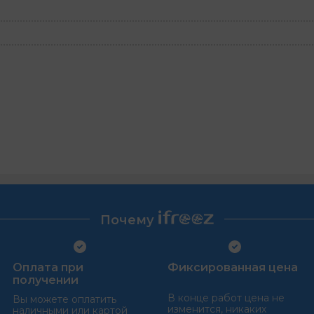
Почему
Оплата при
Фиксированная цена
получении
В конце работ цена не
Вы можете оплатить
изменится, никаких
наличными или картой