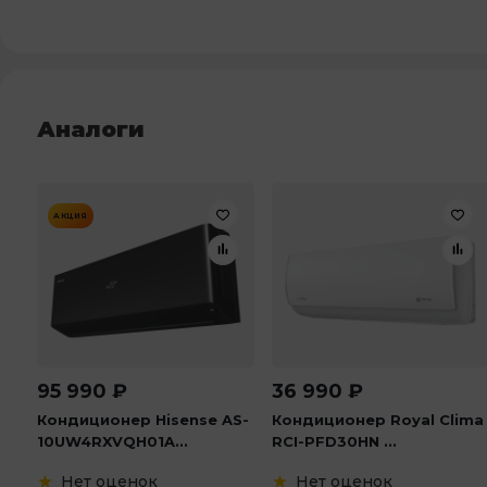
Аналоги
АКЦИЯ
95 990
₽
36 990
₽
Кондиционер Hisense AS-
Кондиционер Royal Clima
10UW4RXVQH01A...
RCI-PFD30HN ...
Нет оценок
Нет оценок