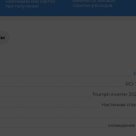
изменится, никаких
наличными или картой
скрытых расходов
при получении
лы
R
RCI
Triumph inverter 20
Настенная спл
охлаждение 