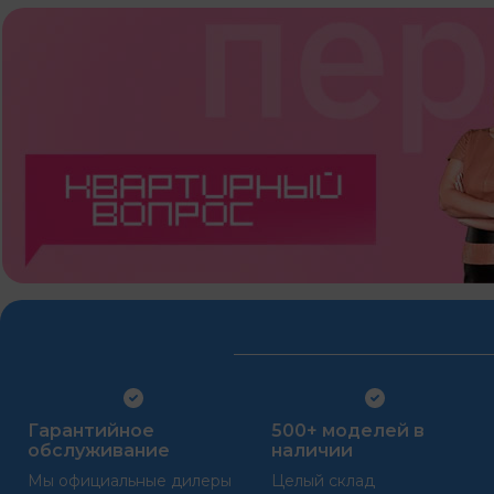
Гарантийное
500+ моделей в
обслуживание
наличии
Мы официальные дилеры
Целый склад