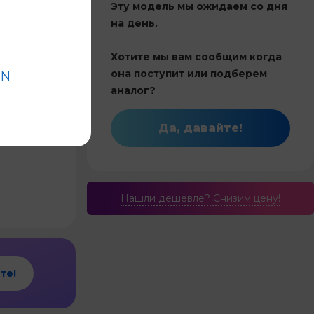
Эту модель мы ожидаем со дня
на день.
Китай
Хотите мы вам сообщим когда
28
она поступит или подберем
HN
Инвертор
аналог?
и обогрев
Да, давайте!
2.8
Нашли дешевле? Cнизим цену!
те!