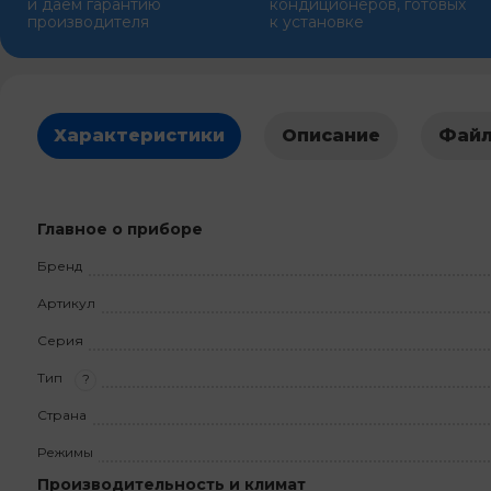
и даем гарантию
кондиционеров, готовых
производителя
к установке
Характеристики
Описание
Фай
Главное о приборе
Бренд
Артикул
Серия
Тип
?
Страна
Режимы
Производительность и климат