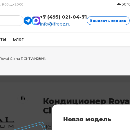
☁️
30°C
с 9:00 до 20:00
+7 (495) 021-04-71
Заказать звонок
info@ifreez.ru
кты
Блог
Royal Clima RCI-TWN28HN
Кондиционер Roya
Clima RCI-TWN28H
Новая модель
Код: 1866
Нет в наличии