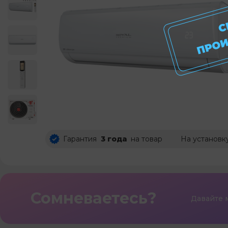
Гарантия
3 года
на товар
На установк
Сомневаетесь?
Давайте 