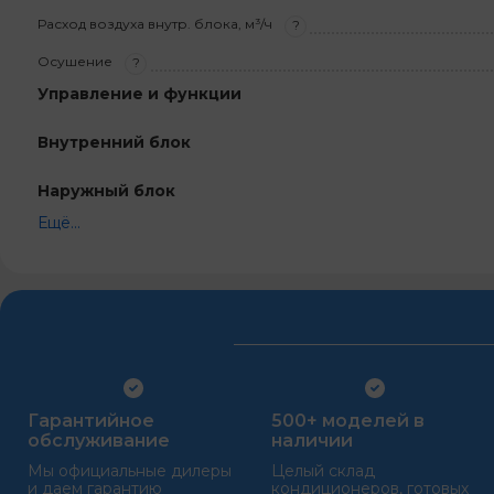
Расход воздуха внутр. блока, м³/ч
?
Осушение
?
Управление и функции
Внутренний блок
Наружный блок
Ещё...
Гарантийное
500+ моделей в
обслуживание
наличии
Мы официальные дилеры
Целый склад
и даем гарантию
кондиционеров, готовых