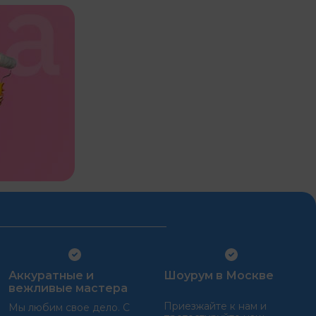
Аккуратные и
Шоурум в Москве
вежливые мастера
Приезжайте к нам и
Мы любим свое дело. С