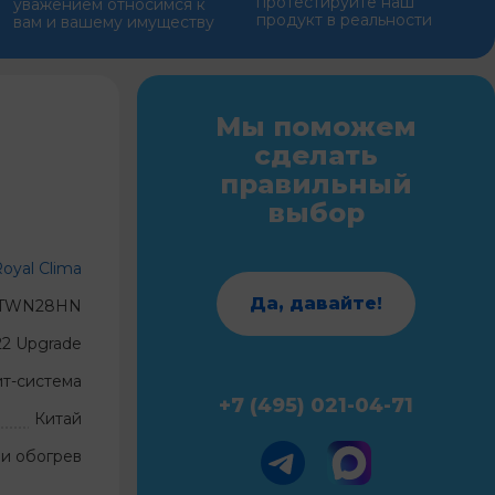
протестируйте наш
уважением относимся к
продукт в реальности
вам и вашему имуществу
Мы поможем
сделать
правильный
выбор
oyal Clima
Да, давайте!
-TWN28HN
22 Upgrade
ит-система
+7 (495) 021-04-71
Китай
и обогрев