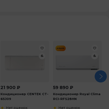
АКЦИЯ
21 900
₽
59 890
₽
4
Кондиционер CENTEK CT-
Кондиционер Royal Clima
К
65J09
RCI-RFS28HN
1
Нет оценок
Нет оценок