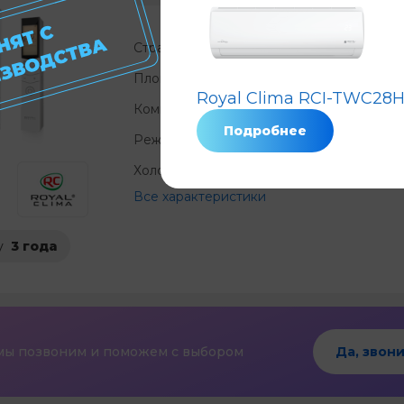
Страна
Площадь, м²
?
Royal Clima RCI-TWC28
Компрессор
?
Подробнее
Режимы
охлаждение 
Холод, КВт/ч
?
Все характеристики
у
3 года
мы позвоним и поможем с выбором
Да, звони