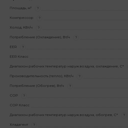
Площадь, м²
?
Компрессор
?
Холод, КВт/ч
?
Потребление (Охлаждение), Вт/ч
?
EER
?
EER Класс
Диапазон рабочих температур наруж.воздуха, охлаждение, С°
Производительность (тепло), КВт/ч
?
Потребление (Обогрев), Вт/ч
?
COP
?
COP Класс
Диапазон рабочих температур наруж.воздуха, обогрев, С°
?
Хладагент
?