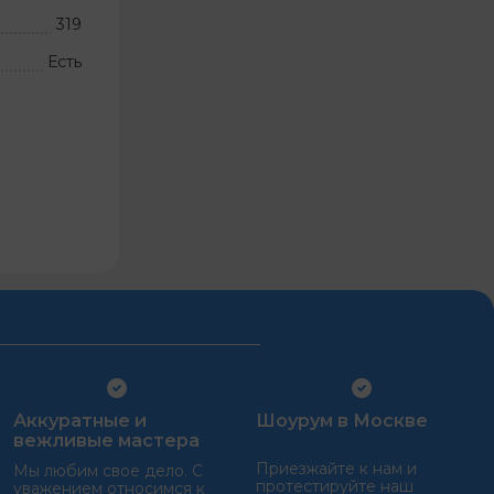
319
Есть
Аккуратные и
Шоурум в Москве
вежливые мастера
Приезжайте к нам и
Мы любим свое дело. С
протестируйте наш
уважением относимся к