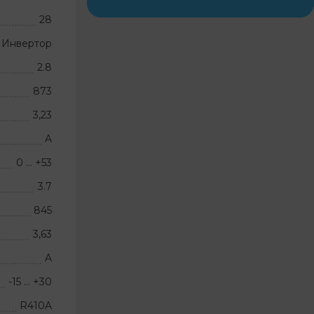
28
Инвертор
2.8
873
3,23
A
0 … +53
3.7
845
3,63
A
-15 … +30
R410A