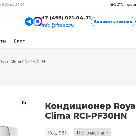
🌤️
22°C, пре
с 9:00 до 20:00
+7 (495) 021-04-71
Заказать звонок
info@ifreez.ru
кты
Блог
Royal Clima RCI-PF30HN
Кондиционер Roya
Clima RCI-PF30HN
Код: 981
Нет в наличии