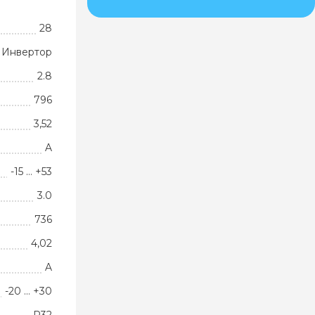
28
Инвертор
2.8
796
3,52
A
-15 … +53
3.0
736
4,02
A
-20 … +30