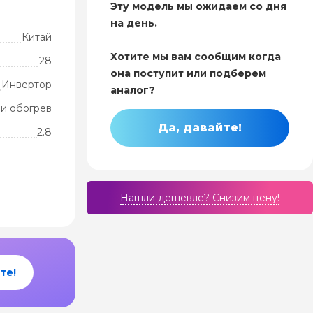
Эту модель мы ожидаем со дня
на день.
Китай
Хотите мы вам сообщим когда
28
она поступит или подберем
Инвертор
аналог?
и обогрев
Да, давайте!
2.8
Нашли дешевле? Cнизим цену!
те!