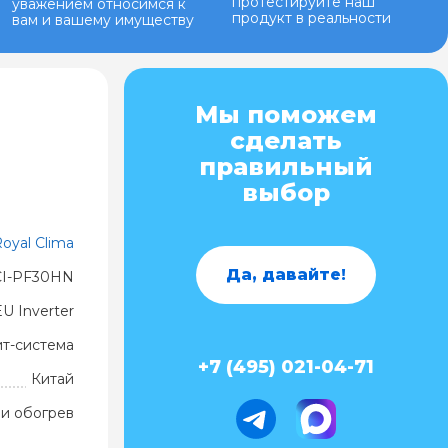
протестируйте наш
уважением относимся к
продукт в реальности
вам и вашему имуществу
Мы поможем
сделать
правильный
выбор
oyal Clima
Да, давайте!
I-PF30HN
U Inverter
ит-система
+7 (495) 021-04-71
Китай
и обогрев