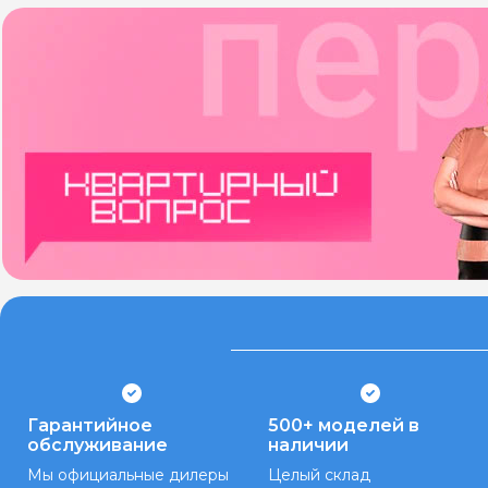
Гарантийное
500+ моделей в
обслуживание
наличии
Мы официальные дилеры
Целый склад