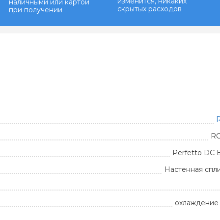
изменится, никаких
наличными или картой
скрытых расходов
при получении
R
RC
Perfetto DC E
Настенная спл
охлаждение 