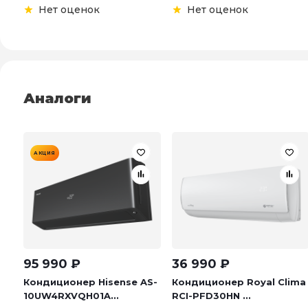
Нет оценок
Нет оценок
Аналоги
АКЦИЯ
95 990
₽
36 990
₽
Кондиционер Hisense AS-
Кондиционер Royal Clima
10UW4RXVQH01A...
RCI-PFD30HN ...