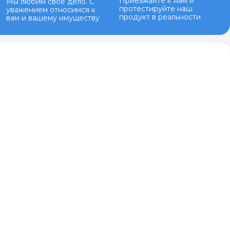
Приезжайте к нам и
Мы любим свое дело. С
протестируйте наш
уважением относимся к
продукт в реальности
вам и вашему имуществу