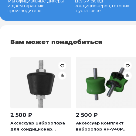
Мы официальные дилеры
Целый склад
и даем гарантию
кондиционеров, готовых
производителя
к установке
Вам может понадобиться
2 500
₽
2 500
₽
Аксессуар Виброопора
Аксессуар Комплект
для кондиционер...
виброопор RF-V40P...