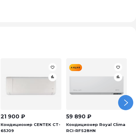
АКЦИЯ
21 900
₽
59 890
₽
4
Кондиционер CENTEK CT-
Кондиционер Royal Clima
К
65J09
RCI-RFS28HN
1