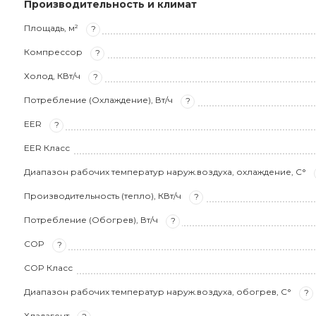
Производительность и климат
Площадь, м²
?
Компрессор
?
Холод, КВт/ч
?
Потребление (Охлаждение), Вт/ч
?
EER
?
EER Класс
Диапазон рабочих температур наруж.воздуха, охлаждение, С°
Производительность (тепло), КВт/ч
?
Потребление (Обогрев), Вт/ч
?
COP
?
COP Класс
Диапазон рабочих температур наруж.воздуха, обогрев, С°
?
Хладагент