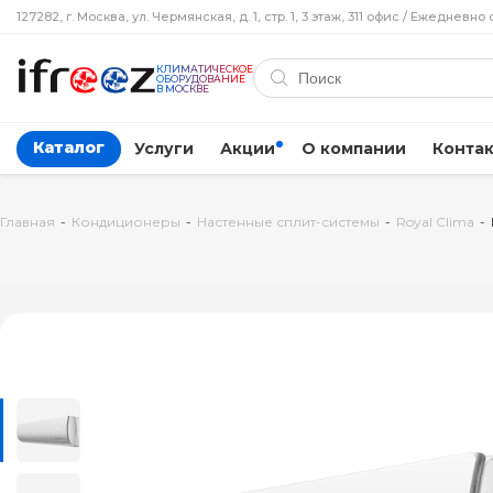
127282, г. Москва, ул. Чермянская, д. 1, стр. 1, 3 этаж, 311 офис / Ежедневно 
КЛИМАТИЧЕСКОЕ
ОБОРУДОВАНИЕ
В МОСКВЕ
Каталог
Услуги
Акции
О компании
Конта
Главная
-
Кондиционеры
-
Настенные сплит-системы
-
Royal Clima
-