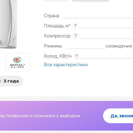
Страна
Площадь, м²
?
Компрессор
?
Режимы
охлаждение 
Холод, КВт/ч
?
Все характеристики
у
3 года
мы позвоним и поможем с выбором
Да, звони