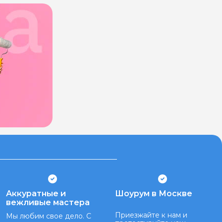
Аккуратные и
Шоурум в Москве
вежливые мастера
Приезжайте к нам и
Мы любим свое дело. С