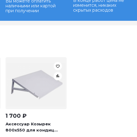
В конце работ цена не
Вы можете оплатить
изменится, никаких
наличными или картой
скрытых расходов
при получении
1 700
₽
Аксессуар Козырек
800х550 для кондиц...