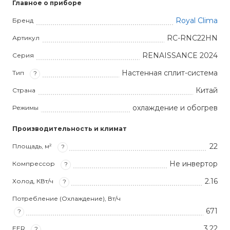
Главное о приборе
Royal Clima
Бренд
RC-RNC22HN
Артикул
RENAISSANCE 2024
Серия
Настенная сплит-система
Тип
?
Китай
Страна
охлаждение и обогрев
Режимы
Производительность и климат
22
Площадь, м²
?
Не инвертор
Компрессор
?
2.16
Холод, КВт/ч
?
Потребление (Охлаждение), Вт/ч
671
?
3,22
EER
?