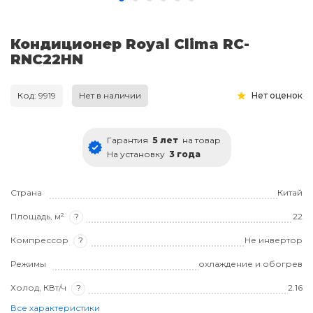
Кондиционер Royal Clima RC-
RNC22HN
Код: 9919
Нет в наличии
Нет оценок
Гарантия
5 лет
на товар
На установку
3 года
Страна
Китай
Площадь, м²
?
22
Компрессор
?
Не инвертор
Режимы
охлаждение и обогрев
Холод, КВт/ч
?
2.16
Все характеристики