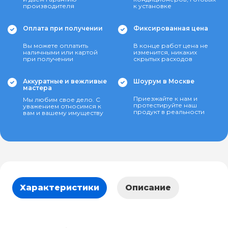
производителя
к установке
Оплата при получении
Фиксированная цена
Вы можете оплатить
В конце работ цена не
наличными или картой
изменится, никаких
при получении
скрытых расходов
Аккуратные и вежливые
Шоурум в Москве
мастера
Приезжайте к нам и
Мы любим свое дело. С
протестируйте наш
уважением относимся к
продукт в реальности
вам и вашему имуществу
Характеристики
Описание