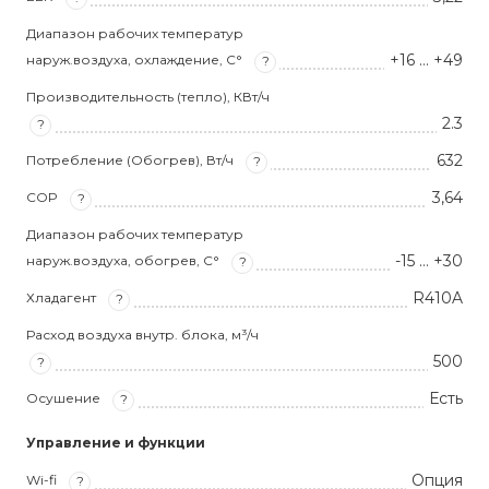
Диапазон рабочих температур
+16 … +49
наруж.воздуха, охлаждение, С°
?
Производительность (тепло), КВт/ч
2.3
?
632
Потребление (Обогрев), Вт/ч
?
3,64
COP
?
Диапазон рабочих температур
-15 … +30
наруж.воздуха, обогрев, С°
?
R410A
Хладагент
?
Расход воздуха внутр. блока, м³/ч
500
?
Есть
Осушение
?
Управление и функции
Опция
Wi-fi
?