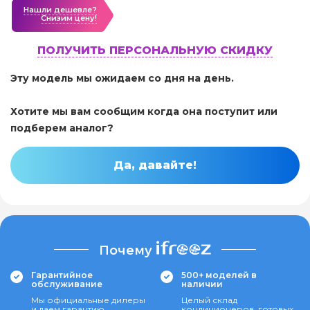
Нашли дешевле?
Cнизим цену!
ПОЛУЧИТЬ ПЕРСОНАЛЬНУЮ СКИДКУ
Эту модель мы ожидаем со дня на день.
Хотите мы вам сообщим когда она поступит или
подберем аналог?
Да, давайте!
Почему
Гарантийное
500+ моделей в
обслуживание
наличии
Мы официальные дилеры
Целый склад
и даем гарантию
кондиционеров, готовых