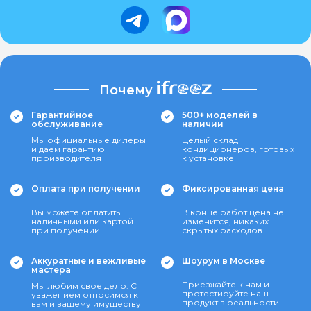
Почему
Гарантийное
500+ моделей в
обслуживание
наличии
Мы официальные дилеры
Целый склад
и даем гарантию
кондиционеров, готовых
производителя
к установке
Оплата при получении
Фиксированная цена
Вы можете оплатить
В конце работ цена не
наличными или картой
изменится, никаких
при получении
скрытых расходов
Аккуратные и вежливые
Шоурум в Москве
мастера
Приезжайте к нам и
Мы любим свое дело. С
протестируйте наш
уважением относимся к
продукт в реальности
вам и вашему имуществу