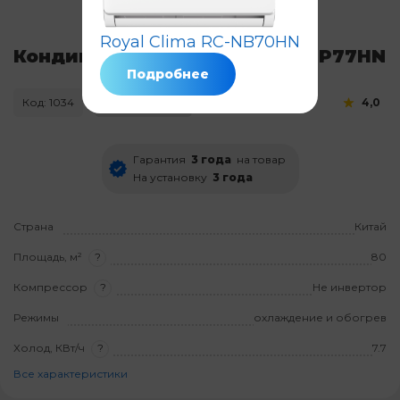
Royal Clima RC-NB70HN
Кондиционер Royal Clima RC-P77HN
Подробнее
Код: 1034
Нет в наличии
4,0
Гарантия
3 года
на товар
На установку
3 года
Страна
Китай
Площадь, м²
?
80
Компрессор
?
Не инвертор
Режимы
охлаждение и обогрев
Холод, КВт/ч
?
7.7
Все характеристики