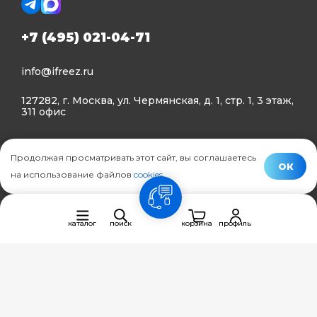
+7 (495) 021-04-71
info@ifreez.ru
127282, г. Москва, ул. Чермянская, д. 1, стр. 1, 3 этаж,
311 офис
Политика конфиденциальности
Продолжая просматривать этот сайт, вы соглашаетесь
Политика использования Cookies
ОК
на использование файлов
cookies
.
© Ifreez - продажа и установка климатической техники,
связь
2015–2026 г.
каталог
поиск
корзина
профиль