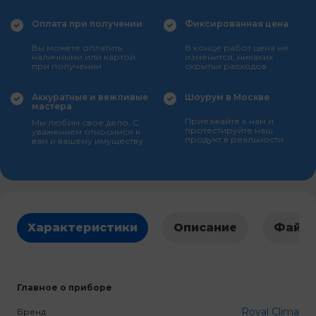
Оплата при получении
Фиксированная цена
Вы можете оплатить
В конце работ цена не
наличными или картой
изменится, никаких
при получении
скрытых расходов
Аккуратные и вежливые
Шоурум в Москве
мастера
Приезжайте к нам и
Мы любим свое дело. С
протестируйте наш
уважением относимся к
продукт в реальности
вам и вашему имуществу
Характеристики
Описание
Файл
Главное о приборе
Royal Clima
Бренд