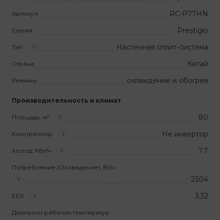
RC-P77HN
Артикул
Prestigio
Серия
Настенная сплит-система
Тип
?
Китай
Страна
охлаждение и обогрев
Режимы
Производительность и климат
80
Площадь, м²
?
Не инвертор
Компрессор
?
7.7
Холод, КВт/ч
?
Потребление (Охлаждение), Вт/ч
2304
?
3,32
EER
?
Диапазон рабочих температур