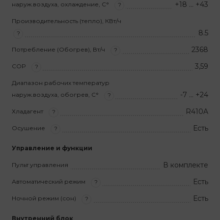
+18 … +43
наруж.воздуха, охлаждение, С°
?
Производительность (тепло), КВт/ч
8.5
?
2368
Потребление (Обогрев), Вт/ч
?
3,59
COP
?
Диапазон рабочих температур
-7 … +24
наруж.воздуха, обогрев, С°
?
R410A
Хладагент
?
Есть
Осушение
?
Управление и функции
В комплекте
Пульт управления
Есть
Автоматический режим
?
Есть
Ночной режим (сон)
?
Внутренний блок