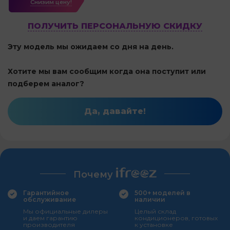
Cнизим цену!
ПОЛУЧИТЬ ПЕРСОНАЛЬНУЮ СКИДКУ
Эту модель мы ожидаем со дня на день.
Хотите мы вам сообщим когда она поступит или
подберем аналог?
Да, давайте!
Почему
Гарантийное
500+ моделей в
обслуживание
наличии
Мы официальные дилеры
Целый склад
и даем гарантию
кондиционеров, готовых
производителя
к установке