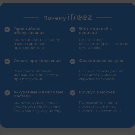
Почему
Гарантийное
500+ моделей в
обслуживание
наличии
Мы официальные дилеры
Целый склад
и даем гарантию
кондиционеров, готовых
производителя
к установке
Оплата при получении
Фиксированная цена
Вы можете оплатить
В конце работ цена не
наличными или картой
изменится, никаких
при получении
скрытых расходов
Аккуратные и вежливые
Шоурум в Москве
мастера
Приезжайте к нам и
Мы любим свое дело. С
протестируйте наш
уважением относимся к
продукт в реальности
вам и вашему имуществу