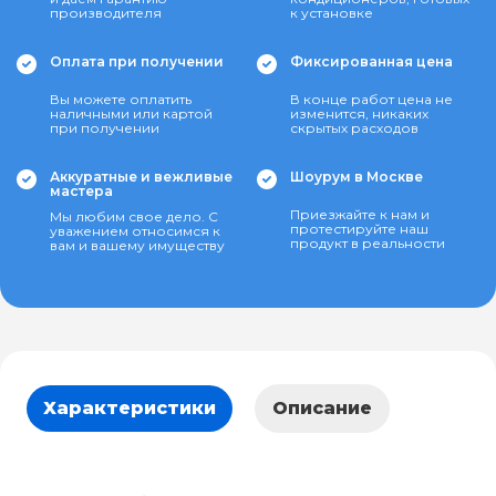
производителя
к установке
Оплата при получении
Фиксированная цена
Вы можете оплатить
В конце работ цена не
наличными или картой
изменится, никаких
при получении
скрытых расходов
Аккуратные и вежливые
Шоурум в Москве
мастера
Приезжайте к нам и
Мы любим свое дело. С
протестируйте наш
уважением относимся к
продукт в реальности
вам и вашему имуществу
Характеристики
Описание