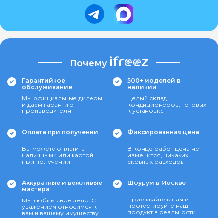
Почему
Гарантийное
500+ моделей в
обслуживание
наличии
Мы официальные дилеры
Целый склад
и даем гарантию
кондиционеров, готовых
производителя
к установке
Оплата при получении
Фиксированная цена
Вы можете оплатить
В конце работ цена не
наличными или картой
изменится, никаких
при получении
скрытых расходов
Аккуратные и вежливые
Шоурум в Москве
мастера
Приезжайте к нам и
Мы любим свое дело. С
протестируйте наш
уважением относимся к
продукт в реальности
вам и вашему имуществу