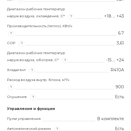
Диапазон рабочих температур
+18 … +43
наруж.воздуха, охлаждение, С°
?
Производительность (тепло), КВт/ч
6.7
?
3,61
COP
?
Диапазон рабочих температур
-15 … +24
наруж.воздуха, обогрев, С°
?
R410A
Хладагент
?
Расход воздуха внутр. блока, м³/ч
900
?
Есть
Осушение
?
Управление и функции
В комплекте
Пульт управления
Есть
Автоматический режим
?