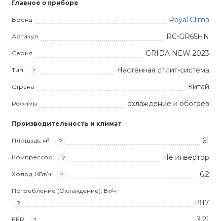
Главное о приборе
Royal Clima
Бренд
RC-GR65HN
Артикул
GRIDA NEW 2023
Серия
Настенная сплит-система
Тип
?
Китай
Страна
охлаждение и обогрев
Режимы
Производительность и климат
61
Площадь, м²
?
Не инвертор
Компрессор
?
6.2
Холод, КВт/ч
?
Потребление (Охлаждение), Вт/ч
1917
?
3,21
EER
?