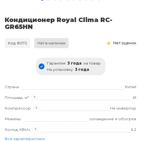
Кондиционер Royal Clima RC-
GR65HN
Код: 8072
Нет в наличии
Нет оценок
Гарантия
3 года
на товар
На установку
3 года
Страна
Китай
Площадь, м²
?
61
Компрессор
?
Не инвертор
Режимы
охлаждение и обогрев
Холод, КВт/ч
?
6.2
Все характеристики