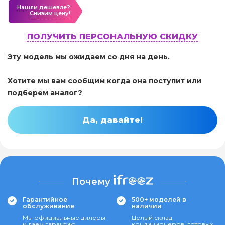
Нашли дешевле?
Cнизим цену!
ПОЛУЧИТЬ ПЕРСОНАЛЬНУЮ СКИДКУ
Эту модель мы ожидаем со дня на день.
Хотите мы вам сообщим когда она поступит или
подберем аналог?
Да, давайте!
Почему
Гарантийное
500+ моделей в
обслуживание
наличии
Мы официальные дилеры
Целый склад
и даем гарантию
кондиционеров, готовых