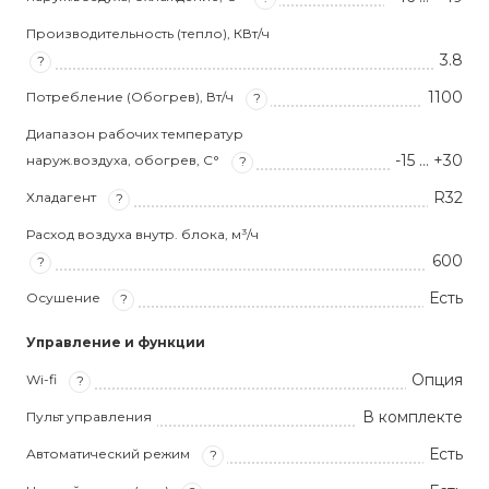
Производительность (тепло), КВт/ч
3.8
?
1100
Потребление (Обогрев), Вт/ч
?
Диапазон рабочих температур
-15 … +30
наруж.воздуха, обогрев, С°
?
R32
Хладагент
?
Расход воздуха внутр. блока, м³/ч
600
?
Есть
Осушение
?
Управление и функции
Опция
Wi-fi
?
В комплекте
Пульт управления
Есть
Автоматический режим
?