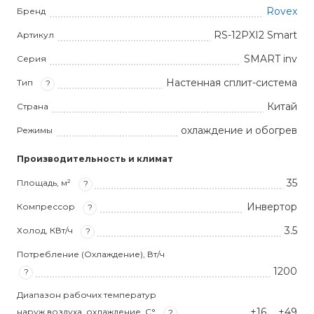
Rovex
Бренд
RS-12PXI2 Smart
Артикул
SMART inv
Серия
Настенная сплит-система
Тип
?
Китай
Страна
охлаждение и обогрев
Режимы
Производительность и климат
35
Площадь, м²
?
Инвертор
Компрессор
?
3.5
Холод, КВт/ч
?
Потребление (Охлаждение), Вт/ч
1200
?
Диапазон рабочих температур
+16 … +49
наруж.воздуха, охлаждение, С°
?