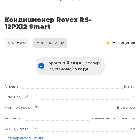
Кондиционер Rovex RS-
12PXI2 Smart
Код: 8692
Нет в наличии
Нет оценок
Гарантия
3 года
на товар
На установку
3 года
Страна
Китай
Площадь, м²
?
35
Компрессор
?
Инвертор
Режимы
охлаждение и обогрев
Холод, КВт/ч
?
3.5
Все характеристики