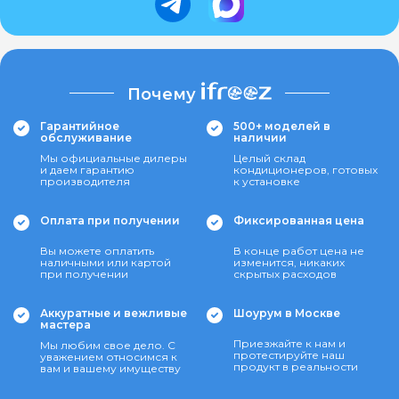
Почему
Гарантийное
500+ моделей в
обслуживание
наличии
Мы официальные дилеры
Целый склад
и даем гарантию
кондиционеров, готовых
производителя
к установке
Оплата при получении
Фиксированная цена
Вы можете оплатить
В конце работ цена не
наличными или картой
изменится, никаких
при получении
скрытых расходов
Аккуратные и вежливые
Шоурум в Москве
мастера
Приезжайте к нам и
Мы любим свое дело. С
протестируйте наш
уважением относимся к
продукт в реальности
вам и вашему имуществу