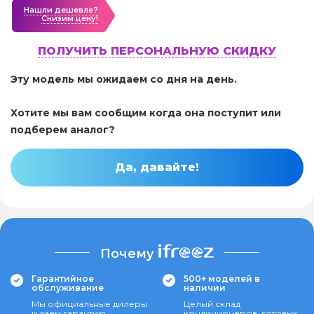
Нашли дешевле?
Cнизим цену!
ПОЛУЧИТЬ ПЕРСОНАЛЬНУЮ СКИДКУ
Эту модель мы ожидаем со дня на день.
Хотите мы вам сообщим когда она поступит или
подберем аналог?
Да, давайте!
Почему
Гарантийное
500+ моделей в
обслуживание
наличии
Мы официальные дилеры
Целый склад
и даем гарантию
кондиционеров, готовых