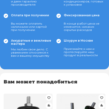
и даем гарантию
кондиционеров, готовых
производителя
к установке
Оплата при получении
Фиксированная цена
Вы можете оплатить
В конце работ цена не
наличными или картой
изменится, никаких
при получении
скрытых расходов
Аккуратные и вежливые
Шоурум в Москве
мастера
Приезжайте к нам и
Мы любим свое дело. С
протестируйте наш
уважением относимся к
продукт в реальности
вам и вашему имуществу
Вам может понадобиться