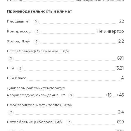
Производительность и климат
22
Площадь, м²
?
Не инвертор
Компрессор
?
2.2
Холод, КВт/ч
?
Потребление (Охлаждение), Вт/ч
691
?
3,21
EER
?
A
EER Класс
Диапазон рабочих температур
+15 … +43
наруж.воздуха, охлаждение, С°
?
Производительность (тепло), КВт/ч
2.4
?
659
Потребление (Обогрев), Вт/ч
?