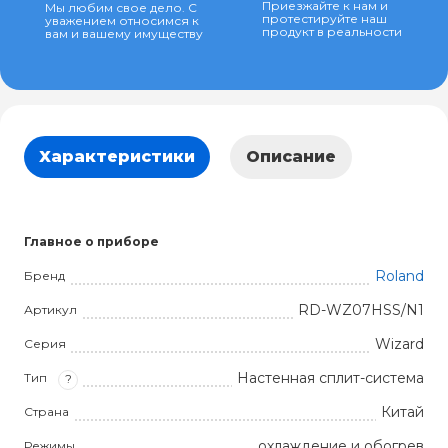
Приезжайте к нам и
Мы любим свое дело. С
протестируйте наш
уважением относимся к
продукт в реальности
вам и вашему имуществу
Характеристики
Описание
Главное о приборе
Roland
Бренд
RD-WZ07HSS/N1
Артикул
Wizard
Серия
Настенная сплит-система
Тип
?
Китай
Страна
охлаждение и обогрев
Режимы