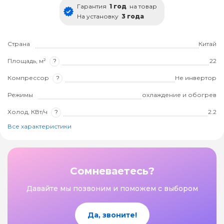
Гарантия
1 год
на товар
На установку
3 года
Страна
Китай
Площадь, м²
?
22
Компрессор
?
Не инвертор
Режимы
охлаждение и обогрев
Холод, КВт/ч
?
2.2
Все характеристики
Сомневаетесь?
Давайте мы позвоним и поможем с выбором
Да, звоните!