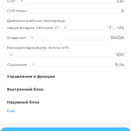
3,61
COP
?
A
COP Класс
Диапазон рабочих температур
-7 … +24
наруж.воздуха, обогрев, С°
?
R410A
Хладагент
?
Расход воздуха внутр. блока, м³/ч
500
?
Есть
Осушение
?
Управление и функции
Внутренний блок
Наружный блок
Ещё...