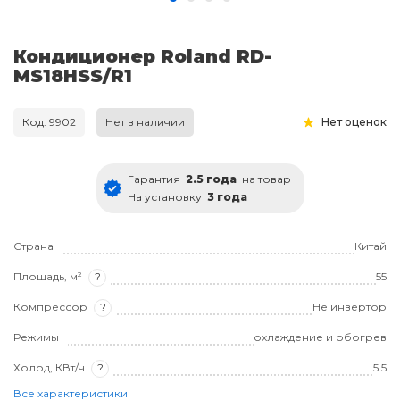
Кондиционер Roland RD-
MS18HSS/R1
Код: 9902
Нет в наличии
Нет оценок
Гарантия
2.5 года
на товар
На установку
3 года
Страна
Китай
Площадь, м²
?
55
Компрессор
?
Не инвертор
Режимы
охлаждение и обогрев
Холод, КВт/ч
?
5.5
Все характеристики