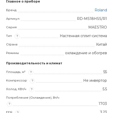
Главное о приборе
Roland
Бренд
RD-MS18HSS/R1
Артикул
MAESTRO
Серия
Настенная сплит-система
Тип
?
Китай
Страна
охлаждение и обогрев
Режимы
Производительность и климат
55
Площадь, м²
?
Не инвертор
Компрессор
?
5.5
Холод, КВт/ч
?
Потребление (Охлаждение), Вт/ч
1703
?
3,23
EER
?