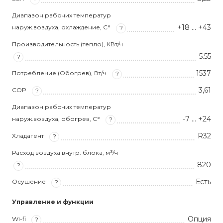
Диапазон рабочих температур
+18 … +43
наруж.воздуха, охлаждение, С°
?
Производительность (тепло), КВт/ч
5.55
?
1537
Потребление (Обогрев), Вт/ч
?
3,61
COP
?
Диапазон рабочих температур
-7 … +24
наруж.воздуха, обогрев, С°
?
R32
Хладагент
?
Расход воздуха внутр. блока, м³/ч
820
?
Есть
Осушение
?
Управление и функции
Опция
Wi-fi
?