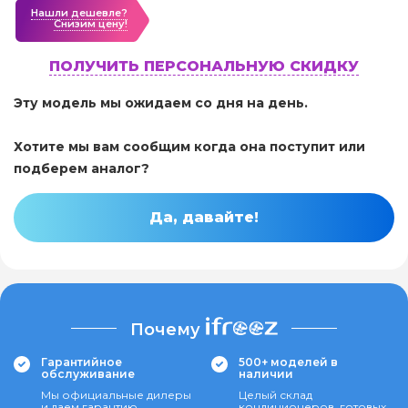
Нашли дешевле?
Cнизим цену!
ПОЛУЧИТЬ ПЕРСОНАЛЬНУЮ СКИДКУ
Эту модель мы ожидаем со дня на день.
Хотите мы вам сообщим когда она поступит или
подберем аналог?
Да, давайте!
Почему
Гарантийное
500+ моделей в
обслуживание
наличии
Мы официальные дилеры
Целый склад
и даем гарантию
кондиционеров, готовых