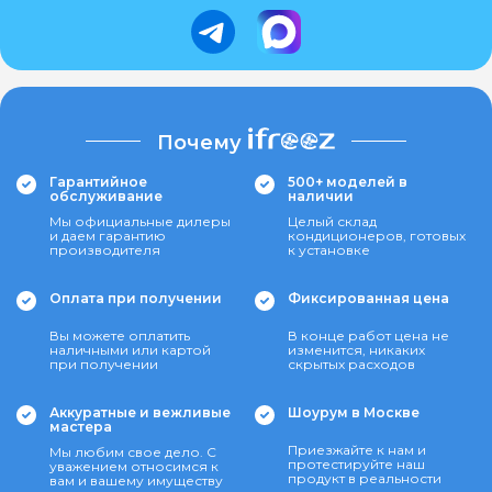
Почему
Гарантийное
500+ моделей в
обслуживание
наличии
Мы официальные дилеры
Целый склад
и даем гарантию
кондиционеров, готовых
производителя
к установке
Оплата при получении
Фиксированная цена
Вы можете оплатить
В конце работ цена не
наличными или картой
изменится, никаких
при получении
скрытых расходов
Аккуратные и вежливые
Шоурум в Москве
мастера
Приезжайте к нам и
Мы любим свое дело. С
протестируйте наш
уважением относимся к
продукт в реальности
вам и вашему имуществу