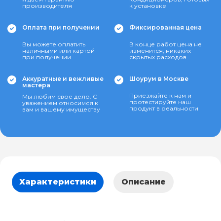
производителя
к установке
Оплата при получении
Фиксированная цена
Вы можете оплатить
В конце работ цена не
наличными или картой
изменится, никаких
при получении
скрытых расходов
Аккуратные и вежливые
Шоурум в Москве
мастера
Приезжайте к нам и
Мы любим свое дело. С
протестируйте наш
уважением относимся к
продукт в реальности
вам и вашему имуществу
Характеристики
Описание