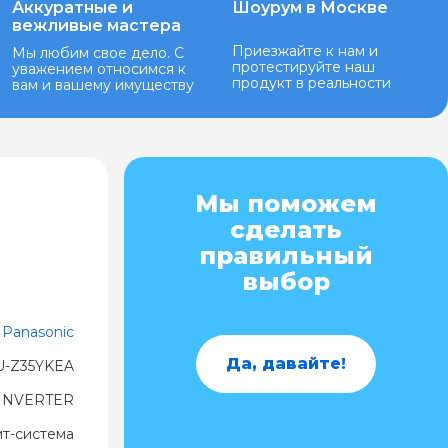
Аккуратные и
Шоурум в Москве
вежливые мастера
Приезжайте к нам и
Мы любим свое дело. С
протестируйте наш
уважением относимся к
продукт в реальности
вам и вашему имуществу
Мы поможем
сделать
правильный
выбор
Panasonic
Да, давайте!
U-Z35YKEA
 INVERTER
ит-система