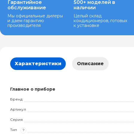
Гарантийное
500+ моделей в
обслуживание
наличии
Мы официальные дилеры
Целый склад
и даем гарантию
кондиционеров, готовых
производителя
к установке
Характеристики
Описание
Главное о приборе
Бренд
Артикул
Серия
Тип
?