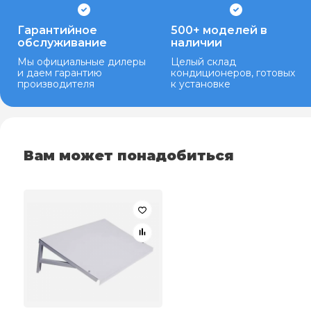
Гарантийное
500+ моделей в
обслуживание
наличии
Мы официальные дилеры
Целый склад
и даем гарантию
кондиционеров, готовых
производителя
к установке
Вам может понадобиться