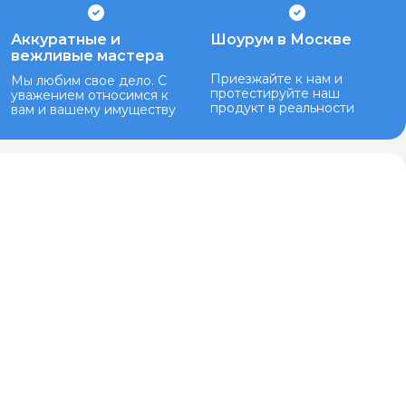
Аккуратные и
Шоурум в Москве
вежливые мастера
Приезжайте к нам и
Мы любим свое дело. С
протестируйте наш
уважением относимся к
продукт в реальности
вам и вашему имуществу