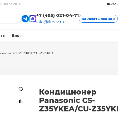
☁️
24°C
с 9:00 до 20:00
+7 (495) 021-04-71
Заказать звонок
info@ifreez.ru
кты
Блог
anasonic CS-Z35YKEA/CU-Z35YKEA
Кондиционер
Panasonic CS-
Z35YKEA/CU-Z35YK