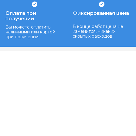
Оплата при
Фиксированная цена
получении
В конце работ цена не
Вы можете оплатить
изменится, никаких
наличными или картой
скрытых расходов
при получении