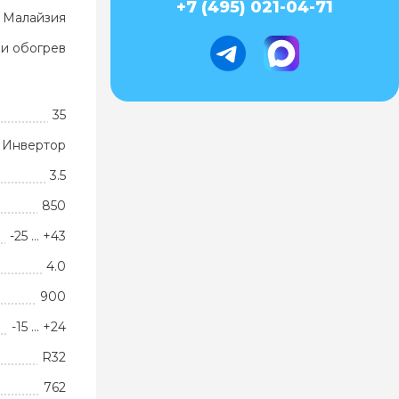
+7 (495) 021-04-71
Малайзия
и обогрев
35
Инвертор
3.5
850
-25 … +43
4.0
900
-15 … +24
R32
762