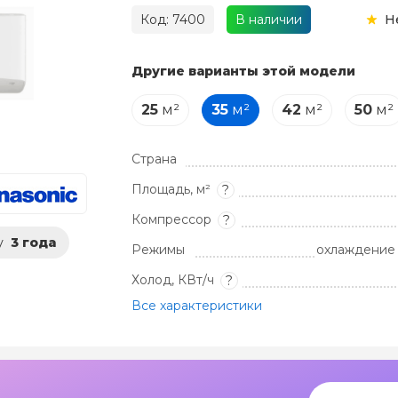
Код: 7400
В наличии
Н
Другие варианты этой модели
25
м²
35
м²
42
м²
50
м²
Страна
Площадь, м²
?
Компрессор
?
у
3 года
Режимы
охлаждение 
Холод, КВт/ч
?
Все характеристики