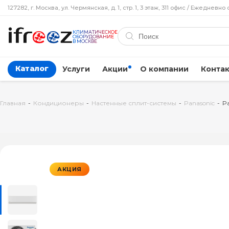
127282, г. Москва, ул. Чермянская, д. 1, стр. 1, 3 этаж, 311 офис / Ежедневно 
КЛИМАТИЧЕСКОЕ
ОБОРУДОВАНИЕ
В МОСКВЕ
Каталог
Услуги
Акции
О компании
Конта
Главная
-
Кондиционеры
-
Настенные сплит-системы
-
Panasonic
-
P
АКЦИЯ