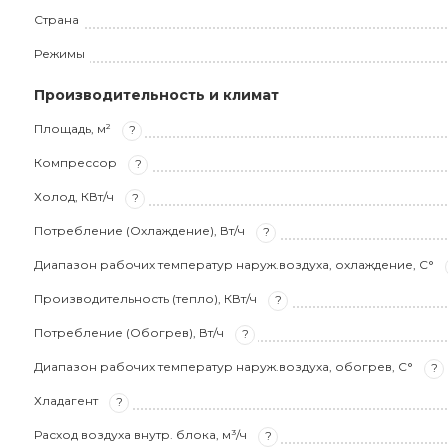
Страна
Режимы
Производительность и климат
Площадь, м²
?
Компрессор
?
Холод, КВт/ч
?
Потребление (Охлаждение), Вт/ч
?
Диапазон рабочих температур наруж.воздуха, охлаждение, С°
Производительность (тепло), КВт/ч
?
Потребление (Обогрев), Вт/ч
?
Диапазон рабочих температур наруж.воздуха, обогрев, С°
?
Хладагент
?
Расход воздуха внутр. блока, м³/ч
?