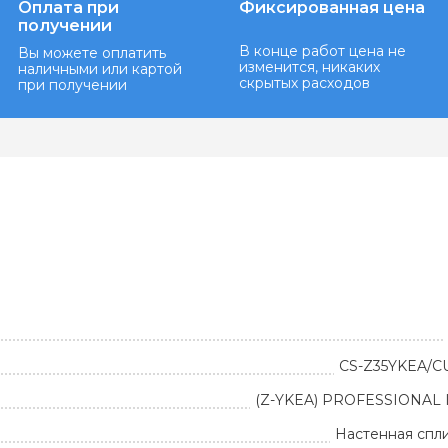
Оплата при
Фиксированная цена
получении
В конце работ цена не
Вы можете оплатить
изменится, никаких
наличными или картой
скрытых расходов
при получении
CS-Z35YKEA/C
(Z-YKEA) PROFESSIONAL
Настенная спл