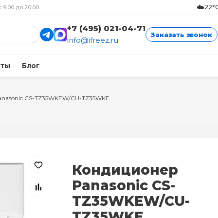
☁️
22°C
с 9:00 до 20:00
+7 (495) 021-04-71
Заказать звонок
info@ifreez.ru
кты
Блог
anasonic CS-TZ35WKEW/CU-TZ35WKE
Кондиционер
Panasonic CS-
TZ35WKEW/CU-
TZ35WKE