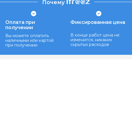
Почему
Оплата при
Фиксированная цена
получении
В конце работ цена не
Вы можете оплатить
изменится, никаких
наличными или картой
скрытых расходов
при получении