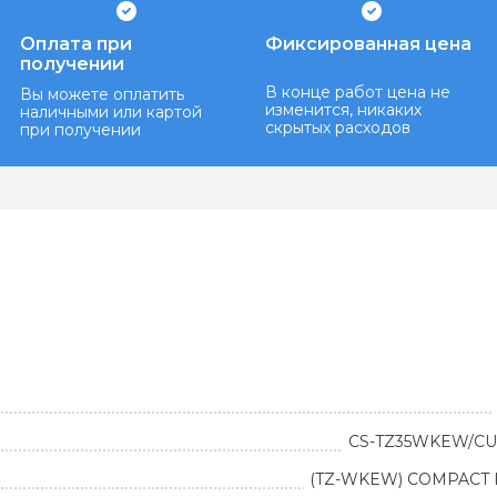
Оплата при
Фиксированная цена
получении
В конце работ цена не
Вы можете оплатить
изменится, никаких
наличными или картой
скрытых расходов
при получении
CS-TZ35WKEW/CU
(TZ-WKEW) COMPACT 