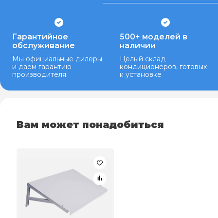
Гарантийное
500+ моделей в
обслуживание
наличии
Мы официальные дилеры
Целый склад
и даем гарантию
кондиционеров, готовых
производителя
к установке
Вам может понадобиться