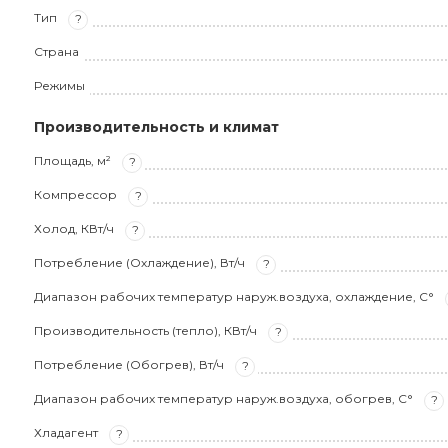
Тип
?
Страна
Режимы
Производительность и климат
Площадь, м²
?
Компрессор
?
Холод, КВт/ч
?
Потребление (Охлаждение), Вт/ч
?
Диапазон рабочих температур наруж.воздуха, охлаждение, С°
Производительность (тепло), КВт/ч
?
Потребление (Обогрев), Вт/ч
?
Диапазон рабочих температур наруж.воздуха, обогрев, С°
?
Хладагент
?