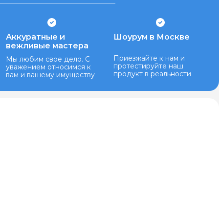
Аккуратные и
Шоурум в Москве
вежливые мастера
Приезжайте к нам и
Мы любим свое дело. С
протестируйте наш
уважением относимся к
продукт в реальности
вам и вашему имуществу