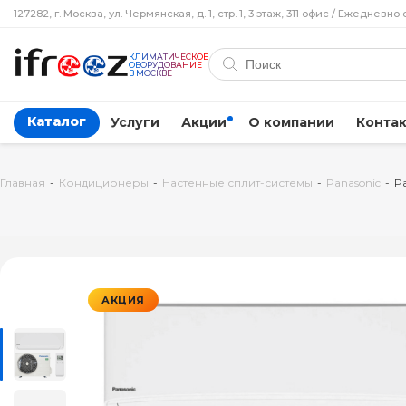
127282, г. Москва, ул. Чермянская, д. 1, стр. 1, 3 этаж, 311 офис / Ежедневно 
КЛИМАТИЧЕСКОЕ
ОБОРУДОВАНИЕ
В МОСКВЕ
Каталог
Услуги
Акции
О компании
Конта
Главная
-
Кондиционеры
-
Настенные сплит-системы
-
Panasonic
-
P
АКЦИЯ