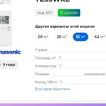
Код: 6111
В наличии
Другие варианты этой модели
20
м²
25
м²
35
м²
42
м²
Страна
Площадь, м²
?
у
3 года
Компрессор
?
Режимы
охлаждение 
Холод, КВт/ч
?
Все характеристики