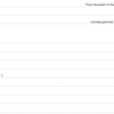
Настенная спл
охлаждение 
?