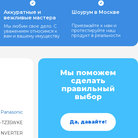
Аккуратные и
Шоурум в Москве
вежливые мастера
Приезжайте к нам и
Мы любим свое дело. С
протестируйте наш
уважением относимся к
продукт в реальности
вам и вашему имуществу
Мы поможем
сделать
правильный
выбор
Panasonic
Да, давайте!
-TZ35WKE
INVERTER