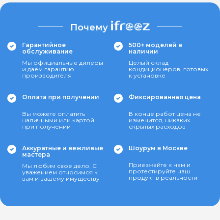
Почему
Гарантийное
500+ моделей в
обслуживание
наличии
Мы официальные дилеры
Целый склад
и даем гарантию
кондиционеров, готовых
производителя
к установке
Оплата при получении
Фиксированная цена
Вы можете оплатить
В конце работ цена не
наличными или картой
изменится, никаких
при получении
скрытых расходов
Аккуратные и вежливые
Шоурум в Москве
мастера
Приезжайте к нам и
Мы любим свое дело. С
протестируйте наш
уважением относимся к
продукт в реальности
вам и вашему имуществу