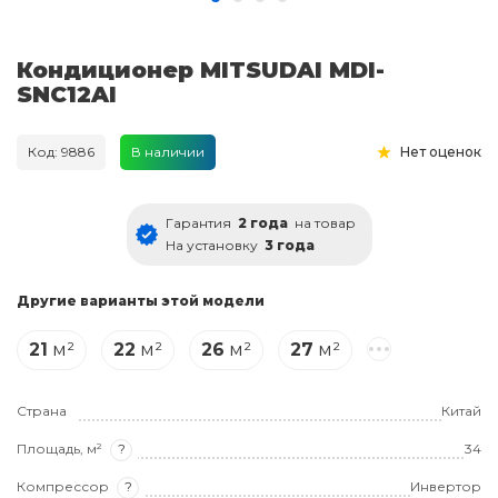
Кондиционер MITSUDAI MDI-
SNC12AI
Код: 9886
В наличии
Нет оценок
Гарантия
2 года
на товар
На установку
3 года
Другие варианты этой модели
21
м²
22
м²
26
м²
27
м²
Страна
Китай
Площадь, м²
?
34
Компрессор
?
Инвертор