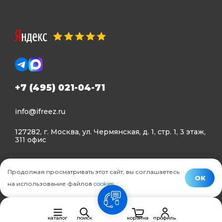
+7 (495) 021-04-71
info@ifreez.ru
127282, г. Москва, ул. Чермянская, д. 1, стр. 1, 3 этаж,
311 офис
Политика конфиденциальности
Продолжая просматривать этот сайт, вы соглашаетесь
Политика использования Cookies
ОК
на использование файлов
cookies
.
© Ifreez - продажа и установка климатической техники,
связь
2015–2026 г.
каталог
поиск
корзина
профиль