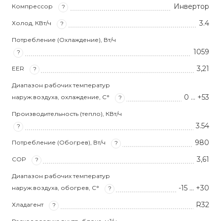
Инвертор
Компрессор
?
3.4
Холод, КВт/ч
?
Потребление (Охлаждение), Вт/ч
1059
?
3,21
EER
?
Диапазон рабочих температур
0 … +53
наруж.воздуха, охлаждение, С°
?
Производительность (тепло), КВт/ч
3.54
?
980
Потребление (Обогрев), Вт/ч
?
3,61
COP
?
Диапазон рабочих температур
-15 … +30
наруж.воздуха, обогрев, С°
?
R32
Хладагент
?