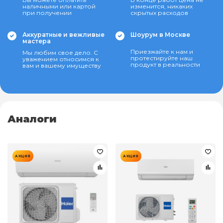
наличными или картой
изменится, никаких
при получении
скрытых расходов
Аккуратные и вежливые
Шоурум в Москве
мастера
Приезжайте к нам и
Мы любим свое дело. С
протестируйте наш
уважением относимся к
продукт в реальности
вам и вашему имуществу
Аналоги
АКЦИЯ
АКЦИЯ