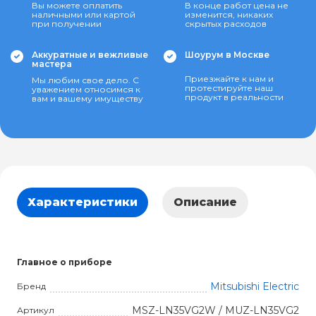
Вы можете оплатить
В конце работ цена не
наличными или картой
изменится, никаких
при получении
скрытых расходов
Аккуратные и вежливые
Шоурум в Москве
мастера
Приезжайте к нам и
Мы любим свое дело. С
протестируйте наш
уважением относимся к
продукт в реальности
вам и вашему имуществу
Характеристики
Описание
Главное о приборе
Mitsubishi Electric
Бренд
MSZ-LN35VG2W / MUZ-LN35VG2
Артикул