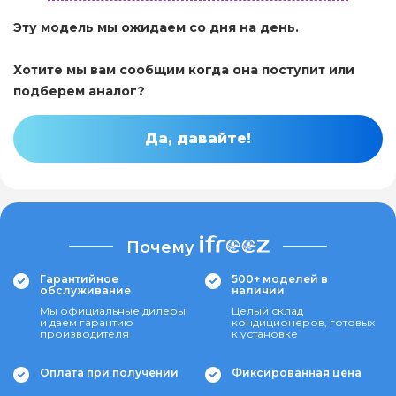
Эту модель мы ожидаем со дня на день.
Хотите мы вам сообщим когда она поступит или
подберем аналог?
Да, давайте!
Почему
Гарантийное
500+ моделей в
обслуживание
наличии
Мы официальные дилеры
Целый склад
и даем гарантию
кондиционеров, готовых
производителя
к установке
Оплата при получении
Фиксированная цена