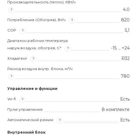
Производительность (тепло), КВт/ч
4.0
?
820
Потребление (Обогрев), Вт/ч
?
5,1
COP
?
Диапазон рабочих температур
-15 … +24
наруж.воздуха, обогрев, С°
?
R32
Хладагент
?
Расход воздуха внутр. блока, м³/ч
780
?
Управление и функции
Есть
Wi-fi
?
В комплекте
Пульт управления
Есть
Автоматический режим
?
Внутренний блок