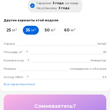
Гарантия
3 года
на товар
На установку
3 года
Другие варианты этой модели
25
м²
35
м²
50
м²
60
м²
Страна
Китай
Площадь, м²
?
35
Компрессор
?
Инвертор
Режимы
охлаждение и обогрев
Холод, КВт/ч
?
3.5
Все характеристики
Сомневаетесь?