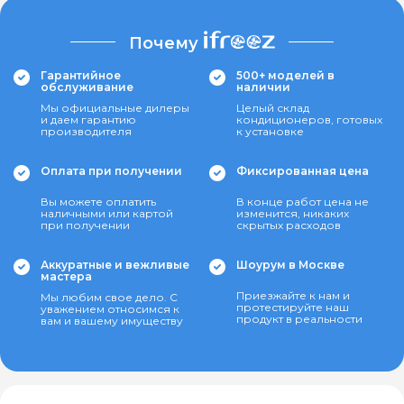
Почему
Гарантийное
500+ моделей в
обслуживание
наличии
Мы официальные дилеры
Целый склад
и даем гарантию
кондиционеров, готовых
производителя
к установке
Оплата при получении
Фиксированная цена
Вы можете оплатить
В конце работ цена не
наличными или картой
изменится, никаких
при получении
скрытых расходов
Аккуратные и вежливые
Шоурум в Москве
мастера
Приезжайте к нам и
Мы любим свое дело. С
протестируйте наш
уважением относимся к
продукт в реальности
вам и вашему имуществу