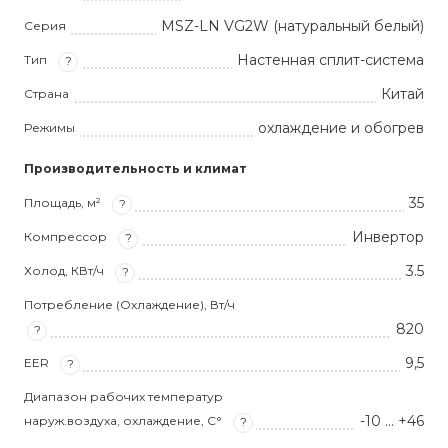
MSZ-LN VG2W (натуральный белый)
Серия
Настенная сплит-система
Тип
?
Китай
Страна
охлаждение и обогрев
Режимы
Производительность и климат
35
Площадь, м²
?
Инвертор
Компрессор
?
3.5
Холод, КВт/ч
?
Потребление (Охлаждение), Вт/ч
820
?
9,5
EER
?
Диапазон рабочих температур
-10 … +46
наруж.воздуха, охлаждение, С°
?