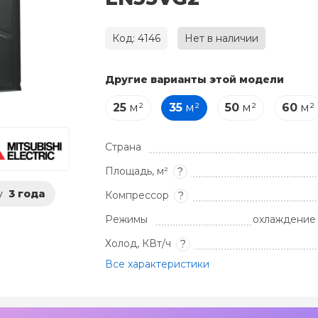
Код: 4146
Нет в наличии
Другие варианты этой модели
25
м²
35
м²
50
м²
60
м²
Страна
Площадь, м²
?
у
3 года
Компрессор
?
Режимы
охлаждение 
Холод, КВт/ч
?
Все характеристики