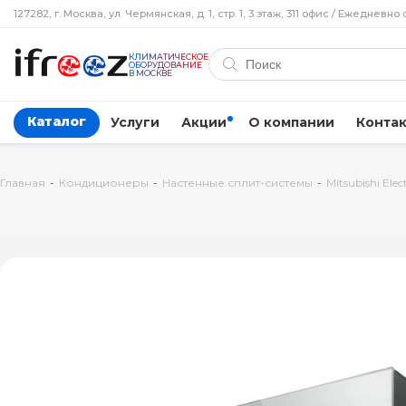
127282, г. Москва, ул. Чермянская, д. 1, стр. 1, 3 этаж, 311 офис / Ежедневно 
КЛИМАТИЧЕСКОЕ
ОБОРУДОВАНИЕ
В МОСКВЕ
Каталог
Услуги
Акции
О компании
Конта
Главная
-
Кондиционеры
-
Настенные сплит-системы
-
Mitsubishi Elect