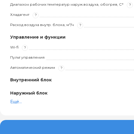
Диапазон рабочих температур наруж.воздуха, обогрев, С°
?
Хладагент
?
Расход воздуха внутр. блока, м³/ч
?
Управление и функции
Wi-fi
?
Пульт управления
Автоматический режим
?
Внутренний блок
Наружный блок
Ещё...