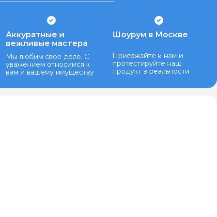
Аккуратные и
Шоурум в Москве
вежливые мастера
Приезжайте к нам и
Мы любим свое дело. С
протестируйте наш
уважением относимся к
продукт в реальности
вам и вашему имуществу