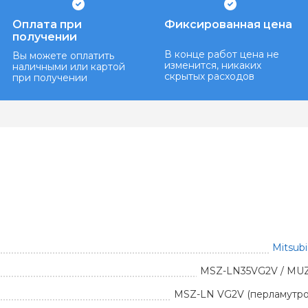
Оплата при
Фиксированная цена
получении
В конце работ цена не
Вы можете оплатить
изменится, никаких
наличными или картой
скрытых расходов
при получении
Mitsubi
MSZ-LN35VG2V / MU
MSZ-LN VG2V (перламутро