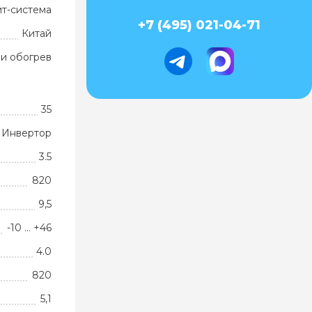
ит-система
+7 (495) 021-04-71
Китай
и обогрев
35
Инвертор
3.5
820
9,5
-10 … +46
4.0
820
5,1