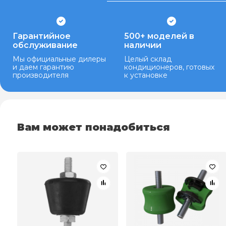
Гарантийное
500+ моделей в
обслуживание
наличии
Мы официальные дилеры
Целый склад
и даем гарантию
кондиционеров, готовых
производителя
к установке
Вам может понадобиться