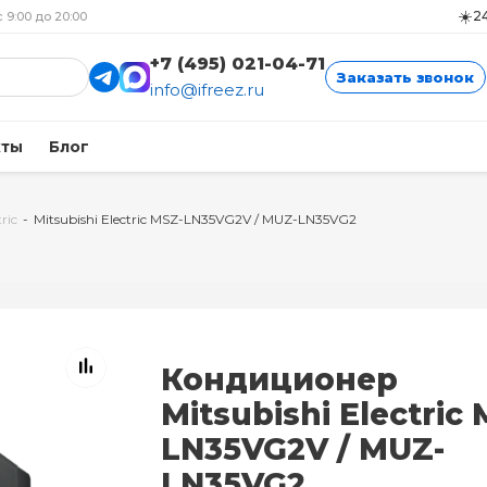
☀️
24
с 9:00 до 20:00
+7 (495) 021-04-71
Заказать звонок
info@ifreez.ru
кты
Блог
ric
-
Mitsubishi Electric MSZ-LN35VG2V / MUZ-LN35VG2
Кондиционер
Mitsubishi Electric
LN35VG2V / MUZ-
LN35VG2