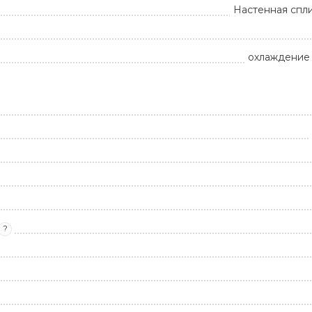
Настенная спл
охлаждение 
?