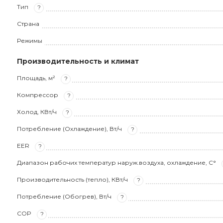
Тип
?
Страна
Режимы
Производительность и климат
Площадь, м²
?
Компрессор
?
Холод, КВт/ч
?
Потребление (Охлаждение), Вт/ч
?
EER
?
Диапазон рабочих температур наруж.воздуха, охлаждение, С°
Производительность (тепло), КВт/ч
?
Потребление (Обогрев), Вт/ч
?
COP
?