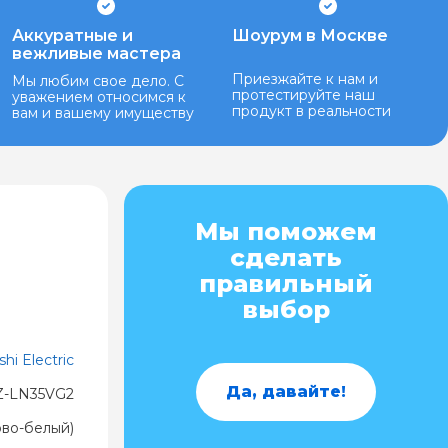
Аккуратные и
Шоурум в Москве
вежливые мастера
Приезжайте к нам и
Мы любим свое дело. С
протестируйте наш
уважением относимся к
продукт в реальности
вам и вашему имуществу
Мы поможем
сделать
правильный
выбор
shi Electric
Да, давайте!
Z-LN35VG2
во-белый)