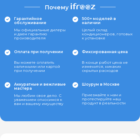
Почему
Гарантийное
500+ моделей в
обслуживание
наличии
Мы официальные дилеры
Целый склад
и даем гарантию
кондиционеров, готовых
производителя
к установке
Оплата при получении
Фиксированная цена
Вы можете оплатить
В конце работ цена не
наличными или картой
изменится, никаких
при получении
скрытых расходов
Аккуратные и вежливые
Шоурум в Москве
мастера
Приезжайте к нам и
Мы любим свое дело. С
протестируйте наш
уважением относимся к
продукт в реальности
вам и вашему имуществу