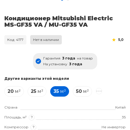
Кондиционер Mitsubishi Electric
MS-GF35 VA / MU-GF35 VA
Код: 4177
Нет в наличии
5,0
Гарантия
3 года
на товар
На установку
3 года
Другие варианты этой модели
20
м²
25
м²
35
м²
50
м²
Страна
Китай
Площадь, м²
?
35
Компрессор
?
Не инвертор