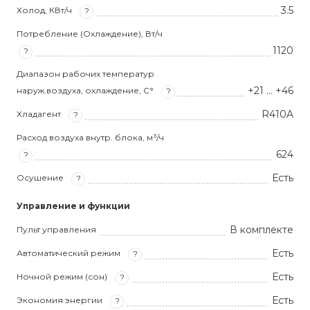
3.5
Холод, КВт/ч
?
Потребление (Охлаждение), Вт/ч
1120
?
Диапазон рабочих температур
+21 … +46
наруж.воздуха, охлаждение, С°
?
R410A
Хладагент
?
Расход воздуха внутр. блока, м³/ч
624
?
Есть
Осушение
?
Управление и функции
В комплекте
Пульт управления
Есть
Автоматический режим
?
Есть
Ночной режим (сон)
?
Есть
Экономия энергии
?