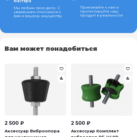
мастера
Приезжайте к нам и
Мы любим свое дело. С
протестируйте наш
уважением относимся к
продукт в реальности
вам и вашему имуществу
Вам может понадобиться
2 500
₽
2 500
₽
Аксессуар Виброопора
Аксессуар Комплект
для кондиционер...
виброопор RF-V40P...