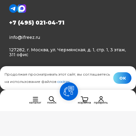
+7 (495) 021-04-71
info@ifreez.ru
127282, г. Москва, ул. Чермянская, д. 1, стр. 1, 3 этаж,
311 офис
Политика конфиденциальности
Продолжая просматривать этот сайт, вы соглашаетесь
Политика использования Cookies
ОК
на использование файлов
cookies
.
© Ifreez - продажа и установка климатической техники,
связь
2015–2026 г.
каталог
поиск
корзина
профиль