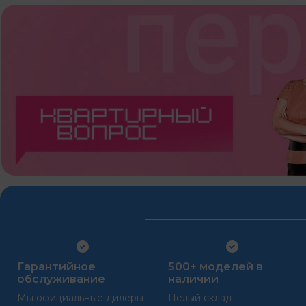
Гарантийное
500+ моделей в
обслуживание
наличии
Мы официальные дилеры
Целый склад