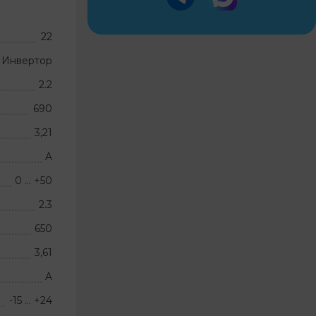
22
Инвертор
2.2
690
3,21
A
0 … +50
2.3
650
3,61
A
-15 … +24