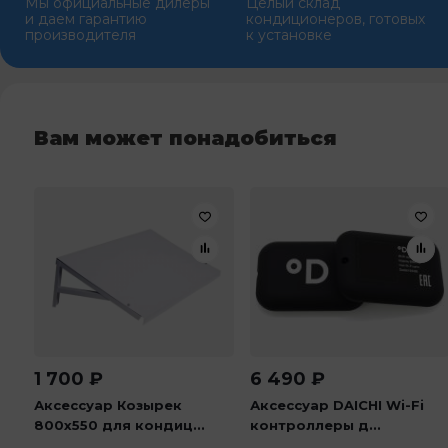
Мы официальные дилеры
Целый склад
и даем гарантию
кондиционеров, готовых
производителя
к установке
Вам может понадобиться
1 700
₽
6 490
₽
Аксессуар Козырек
Аксессуар DAICHI Wi-Fi
800х550 для кондиц...
контроллеры д...