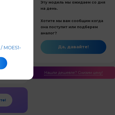
Эту модель мы ожидаем со дня
ет оценок
на день.
Хотите мы вам сообщим когда
Китай
она поступит или подберем
22
аналог?
Инвертор
Да, давайте!
/ MOES1-
и обогрев
2.2
Нашли дешевле? Cнизим цену!
те!