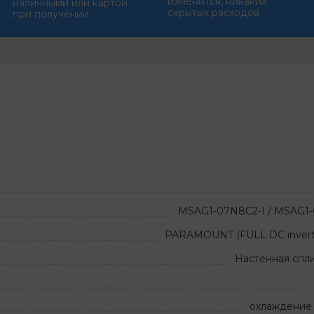
изменится, никаких
наличными или картой
скрытых расходов
при получении
MSAG1-07N8C2-I / MSAG1
PARAMOUNT (FULL DC invert
Настенная спл
охлаждение 