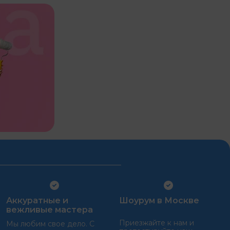
Аккуратные и
Шоурум в Москве
вежливые мастера
Приезжайте к нам и
Мы любим свое дело. С