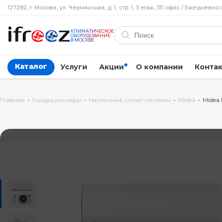
127282, г. Москва, ул. Чермянская, д. 1, стр. 1, 3 этаж, 311 офис / Ежедневно 
КЛИМАТИЧЕСКОЕ
ОБОРУДОВАНИЕ
В МОСКВЕ
Каталог
Услуги
Акции
О компании
Конта
Главная
-
Кондиционеры
-
Настенные сплит-системы
-
Midea
-
Midea