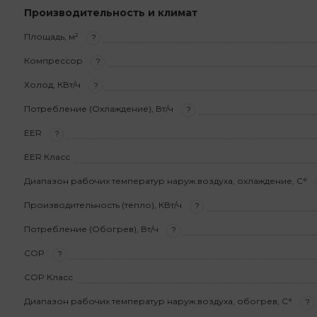
Производительность и климат
Площадь, м²
?
Компрессор
?
Холод, КВт/ч
?
Потребление (Охлаждение), Вт/ч
?
EER
?
EER Класс
Диапазон рабочих температур наруж.воздуха, охлаждение, С°
Производительность (тепло), КВт/ч
?
Потребление (Обогрев), Вт/ч
?
COP
?
COP Класс
Диапазон рабочих температур наруж.воздуха, обогрев, С°
?