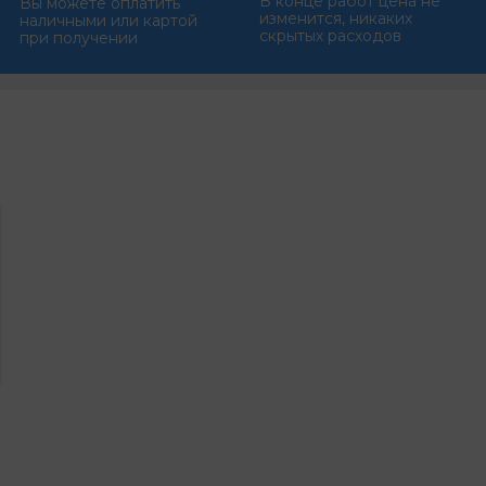
В конце работ цена не
Вы можете оплатить
изменится, никаких
наличными или картой
скрытых расходов
при получении