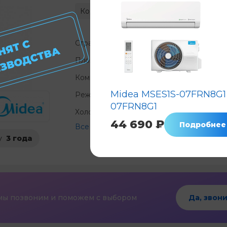
Код: 7553
Нет в наличии
Н
Страна
Площадь, м²
?
Компрессор
?
Midea MSES1S-07FRN8G1 
Режимы
охлаждение 
07FRN8G1
Холод, КВт/ч
?
44 690 ₽
Подробнее
Все характеристики
у
3 года
мы позвоним и поможем с выбором
Да, звони