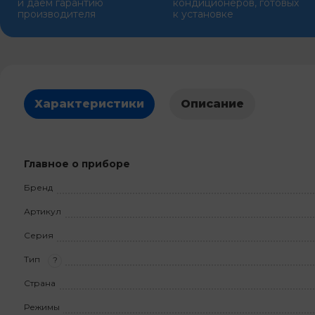
и даем гарантию
кондиционеров, готовых
производителя
к установке
Характеристики
Описание
Главное о приборе
Бренд
Артикул
Серия
Тип
?
Страна
Режимы