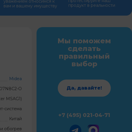
протестируйте наш
уважением относимся к
продукт в реальности
вам и вашему имуществу
Мы поможем
сделать
правильный
выбор
Midea
Да, давайте!
-07N8C2-O
er MSAG1)
ит-система
+7 (495) 021-04-71
Китай
и обогрев