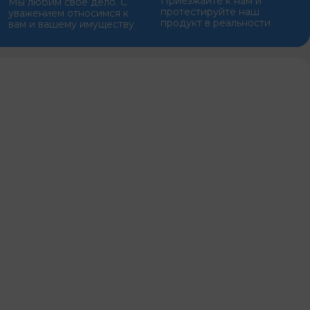
Приезжайте к нам и
Мы любим свое дело. С
протестируйте наш
уважением относимся к
продукт в реальности
вам и вашему имуществу