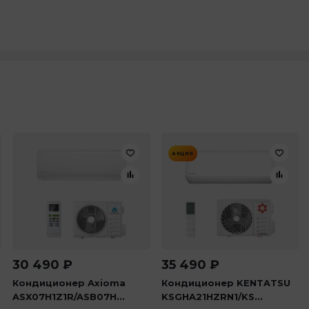
АКЦИЯ
30 490
₽
35 490
₽
Кондиционер Axioma
Кондиционер KENTATSU
ASX07H1Z1R/ASB07H...
KSGHA21HZRN1/KS...