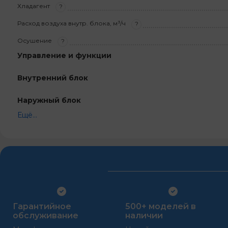
Хладагент
?
Расход воздуха внутр. блока, м³/ч
?
Осушение
?
Управление и функции
Внутренний блок
Наружный блок
Ещё...
Гарантийное
500+ моделей в
обслуживание
наличии