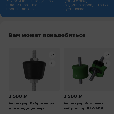
Мы официальные дилеры
Целый склад
и даем гарантию
кондиционеров, готовых
производителя
к установке
Вам может понадобиться
2 500
₽
2 500
₽
Аксессуар Виброопора
Аксессуар Комплект
для кондиционер...
виброопор RF-V40P...