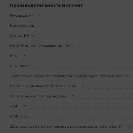
Производительность и климат
Площадь, м²
?
Компрессор
?
Холод, КВт/ч
?
Потребление (Охлаждение), Вт/ч
?
EER
?
EER Класс
Диапазон рабочих температур наруж.воздуха, охлаждение, С°
Производительность (тепло), КВт/ч
?
Потребление (Обогрев), Вт/ч
?
COP
?
COP Класс
Диапазон рабочих температур наруж.воздуха, обогрев, С°
?