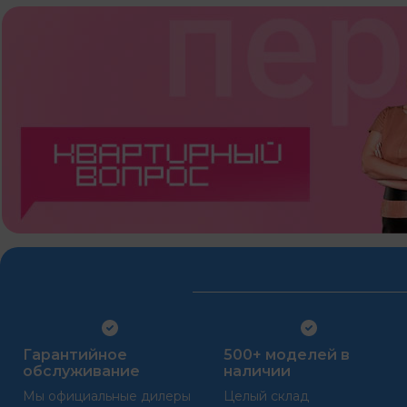
Гарантийное
500+ моделей в
обслуживание
наличии
Мы официальные дилеры
Целый склад