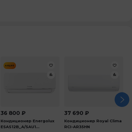
АКЦИЯ
36 800
₽
37 690
₽
5
Кондиционер Energolux
Кондиционер Royal Clima
К
ESAS12B_A/SAU1...
RCI-AR35HN
AS