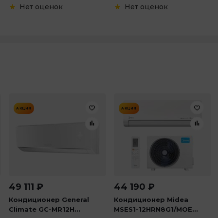
Нет оценок
Нет оценок
АКЦИЯ
АКЦИЯ
49 111
₽
44 190
₽
Кондиционер General
Кондиционер Midea
Climate GC-MR12H...
MSES1-12HRN8G1/MOE...