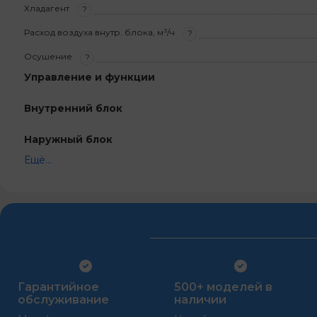
Хладагент
?
Расход воздуха внутр. блока, м³/ч
?
Осушение
?
Управление и функции
Внутренний блок
Наружный блок
Ещё...
Гарантийное
500+ моделей в
обслуживание
наличии