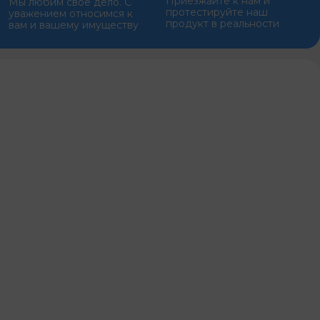
Приезжайте к нам и
Мы любим свое дело. С
протестируйте наш
уважением относимся к
продукт в реальности
вам и вашему имуществу