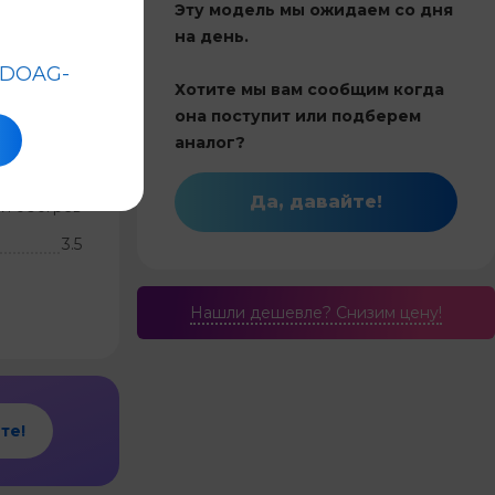
Эту модель мы ожидаем со дня
ет оценок
на день.
MDOAG-
Хотите мы вам сообщим когда
Китай
она поступит или подберем
35
аналог?
 инвертор
Да, давайте!
и обогрев
3.5
Нашли дешевле? Cнизим цену!
те!