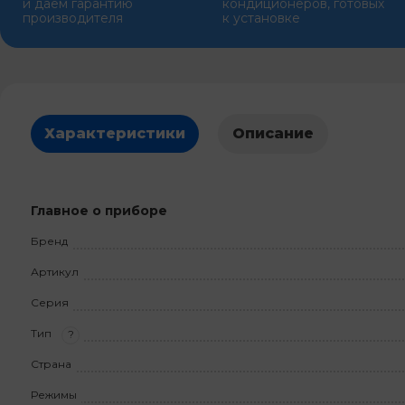
и даем гарантию
кондиционеров, готовых
производителя
к установке
Характеристики
Описание
Главное о приборе
Бренд
Артикул
Серия
Тип
?
Страна
Режимы