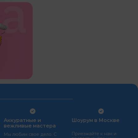
Аккуратные и
Шоурум в Москве
вежливые мастера
Приезжайте к нам и
Мы любим свое дело. С