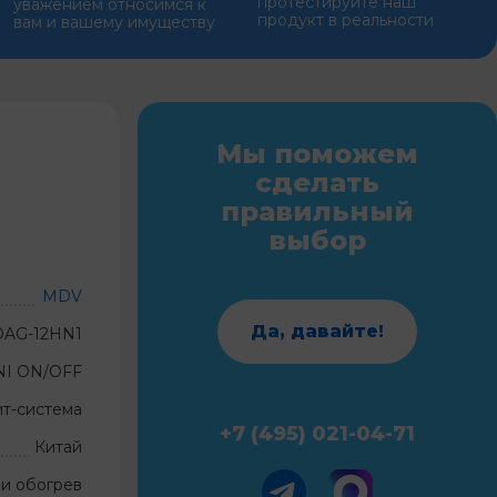
протестируйте наш
уважением относимся к
продукт в реальности
вам и вашему имуществу
Мы поможем
сделать
правильный
выбор
MDV
Да, давайте!
OAG-12HN1
NI ON/OFF
ит-система
+7 (495) 021-04-71
Китай
и обогрев