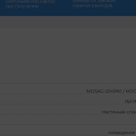
изменится, никаких
наличными или картой
скрытых расходов
при получении
MDSAG-12HRN1 / MD
INFI
Настенная спл
охлаждение 