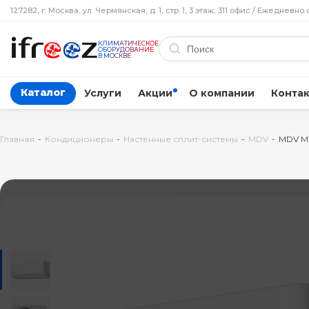
127282, г. Москва, ул. Чермянская, д. 1, стр. 1, 3 этаж, 311 офис / Ежедневно 
КЛИМАТИЧЕСКОЕ
ОБОРУДОВАНИЕ
В МОСКВЕ
Каталог
Услуги
Акции
О компании
Конта
Главная
-
Кондиционеры
-
Настенные сплит-системы
-
MDV
-
MDV M