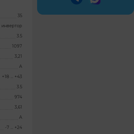
35
 инвертор
3.5
1097
3,21
A
+18 … +43
3.5
974
3,61
A
-7 … +24