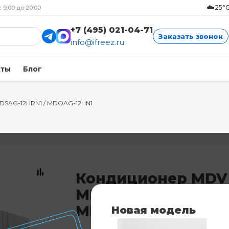
☁️
25°C
с 9:00 до 20:00
+7 (495) 021-04-71
Заказать звонок
info@ifreez.ru
кты
Блог
DSAG-12HRN1 / MDOAG-12HN1
Кондиционер MDV
MDSAG-12HRN1 /
MDOAG-12HN1
Новая модель