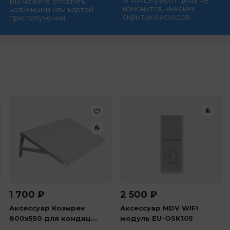
В конце работ цена не
Вы можете оплатить
изменится, никаких
наличными или картой
скрытых расходов
при получении
1 700
₽
2 500
₽
Аксессуар Козырек
Аксессуар MDV WIFI
800х550 для кондиц...
модуль EU-OSK105