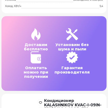
Холод, КВт/ч
5,4
Доставим
Установим без
бесплатно
шума и пыли
Оплатить
Гарантия
можно при
производителя
получении
Кондиционер
KALASHNIKOV KVAC-I-09IN-