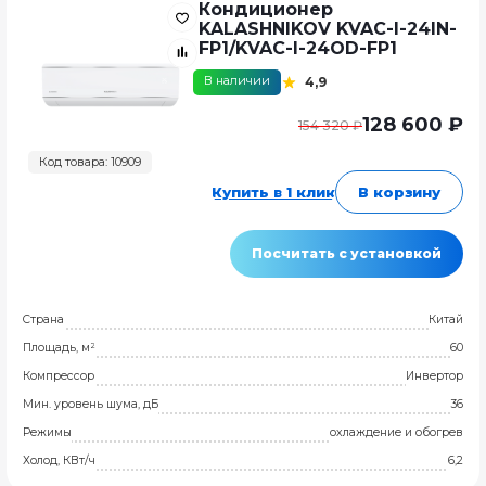
Кондиционер
KALASHNIKOV KVAC-I-24IN-
FP1/KVAC-I-24OD-FP1
В наличии
4,9
128 600 ₽
154 320 ₽
Код товара: 10909
Купить в 1 клик
В корзину
Посчитать с установкой
Страна
Китай
Площадь, м²
60
Компрессор
Инвертор
Мин. уровень шума, дБ
36
Режимы
охлаждение и обогрев
Холод, КВт/ч
6,2