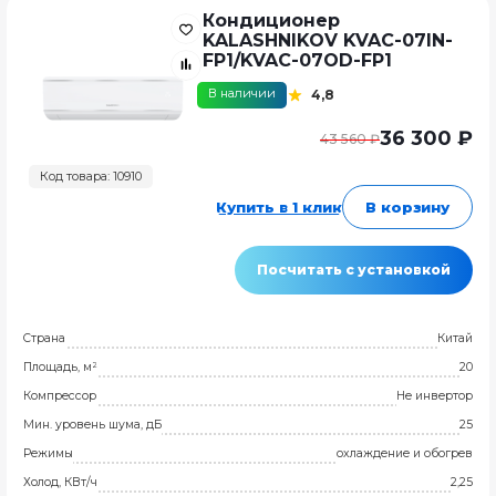
Кондиционер
KALASHNIKOV KVAC-07IN-
FP1/KVAC-07OD-FP1
В наличии
4,8
36 300 ₽
43 560 ₽
Код товара: 10910
Купить в 1 клик
В корзину
Посчитать с установкой
Страна
Китай
Площадь, м²
20
Компрессор
Не инвертор
Мин. уровень шума, дБ
25
Режимы
охлаждение и обогрев
Холод, КВт/ч
2,25