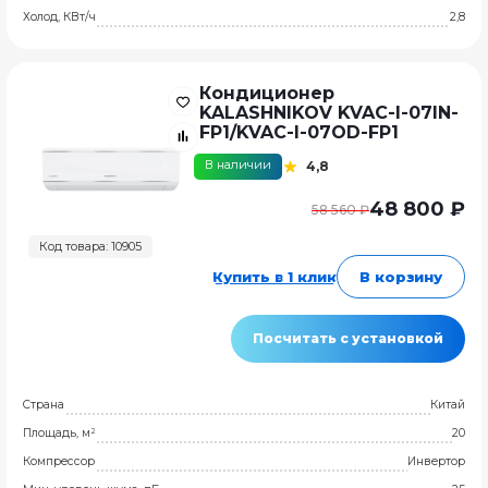
Холод, КВт/ч
2,8
Кондиционер
KALASHNIKOV KVAC-I-07IN-
FP1/KVAC-I-07OD-FP1
В наличии
4,8
48 800 ₽
58 560 ₽
Код товара: 10905
Купить в 1 клик
В корзину
Посчитать с установкой
Страна
Китай
Площадь, м²
20
Компрессор
Инвертор