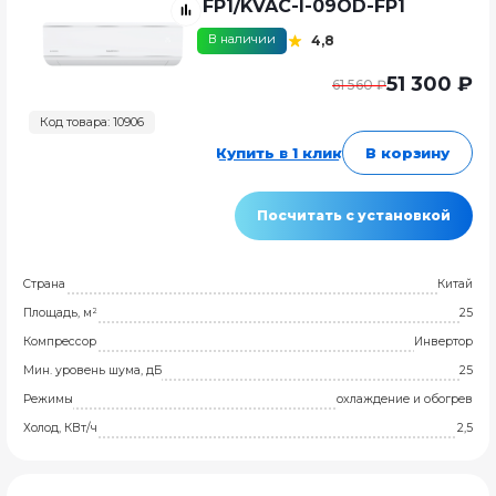
FP1/KVAC-I-09OD-FP1
В наличии
4,8
51 300 ₽
61 560 ₽
Код товара: 10906
Купить в 1 клик
В корзину
Посчитать с установкой
Страна
Китай
Площадь, м²
25
Компрессор
Инвертор
Мин. уровень шума, дБ
25
Режимы
охлаждение и обогрев
Холод, КВт/ч
2,5