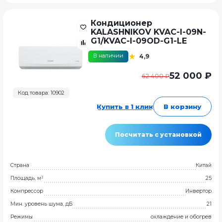
Кондиционер
KALASHNIKOV KVAC-I-09N-
G1/KVAC-I-09OD-G1-LE
В наличии
4,9
52 000 ₽
62 400 ₽
Код товара: 10902
Купить в 1 клик
В корзину
Посчитать с установкой
Страна
Китай
Площадь, м²
25
Компрессор
Инвертор
Мин. уровень шума, дБ
21
Режимы
охлаждение и обогрев