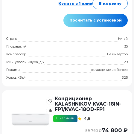
Купить в 1 клик
В корзину
Посчитать с установкой
Страна
Китай
Площадь, м²
35
Компрессор
Не инвертор
Мин. уровень шума, дБ
29
Режимы
охлаждение и обогрев
Холод, КВт/ч
3,25
Кондиционер
KALASHNIKOV KVAC-18IN-
FP1/KVAC-18OD-FP1
В наличии
4,9
74 800 ₽
89 760 ₽