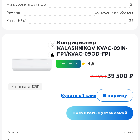
Мин. уровень шума, дБ
21
Режимы
охлаждение и обогрев
Холод, КВт/ч
3,7
Кондиционер
KALASHNIKOV KVAC-09IN-
FP1/KVAC-09OD-FP1
В наличии
4,9
39 500 ₽
47 400 ₽
Код товара: 10911
Купить в 1 клик
В корзину
Посчитать с установкой
Страна
Китай