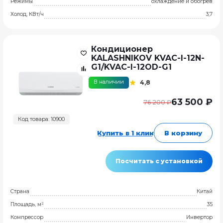
Режимы
охлаждение и обогрев
Холод, КВт/ч
3,7
Кондиционер
KALASHNIKOV KVAC-I-12N-
G1/KVAC-I-12OD-G1
В наличии
4,8
63 500 ₽
76 200 ₽
Код товара: 10900
Купить в 1 клик
В корзину
Посчитать с установкой
Страна
Китай
Площадь, м²
35
Компрессор
Инвертор