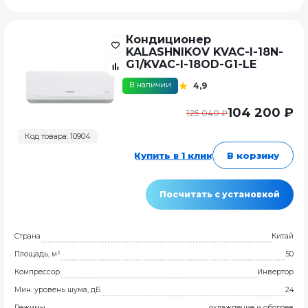
Кондиционер
KALASHNIKOV KVAC-I-18N-
G1/KVAC-I-18OD-G1-LE
В наличии
4,9
104 200 ₽
125 040 ₽
Код товара: 10904
Купить в 1 клик
В корзину
Посчитать с установкой
Страна
Китай
Площадь, м²
50
Компрессор
Инвертор
Мин. уровень шума, дБ
24
Режимы
охлаждение и обогрев