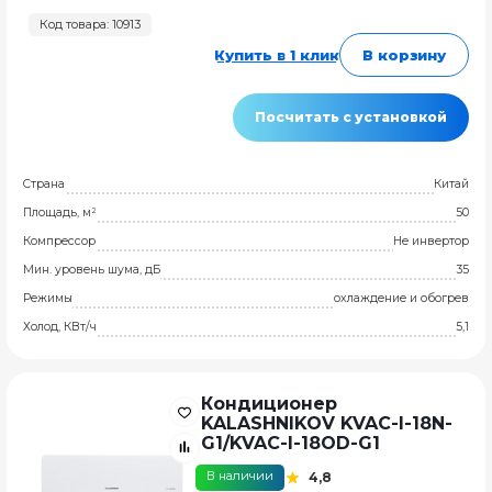
Код товара: 10913
Купить в 1 клик
В корзину
Посчитать с установкой
Страна
Китай
Площадь, м²
50
Компрессор
Не инвертор
Мин. уровень шума, дБ
35
Режимы
охлаждение и обогрев
Холод, КВт/ч
5,1
Кондиционер
KALASHNIKOV KVAC-I-18N-
G1/KVAC-I-18OD-G1
В наличии
4,8