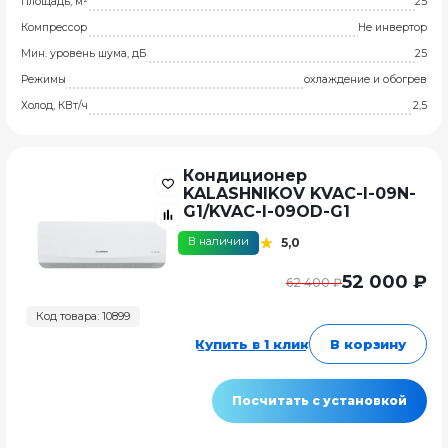
Площадь, м²
25
Компрессор
Не инвертор
Мин. уровень шума, дБ
25
Режимы
охлаждение и обогрев
Холод, КВт/ч
2,5
Кондиционер
KALASHNIKOV KVAC-I-09N-
G1/KVAC-I-09OD-G1
В наличии
5,0
52 000 ₽
62 400 ₽
Код товара: 10899
Купить в 1 клик
В корзину
Посчитать с установкой