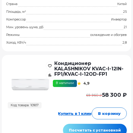
Страна
Китай
Площадь, м²
25
Компрессор
Инвертор
Мин. уровень шума, дБ
21
Режимы
охлаждение и обогрев
Холод, КВт/ч
2,8
Кондиционер
KALASHNIKOV KVAC-I-12IN-
FP1/KVAC-I-12OD-FP1
В наличии
4,9
58 300 ₽
69 960 ₽
Код товара: 10907
Купить в 1 клик
В корзину
Посчитать с установкой