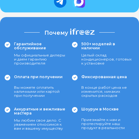
Почему
Гарантийное
500+ моделей в
обслуживание
наличии
Мы официальные дилеры
Целый склад
и даем гарантию
кондиционеров, готовых
производителя
к установке
Оплата при получении
Фиксированная цена
Вы можете оплатить
В конце работ цена не
наличными или картой
изменится, никаких
при получении
скрытых расходов
Аккуратные и вежливые
Шоурум в Москве
мастера
Приезжайте к нам и
Мы любим свое дело. С
протестируйте наш
уважением относимся к
продукт в реальности
вам и вашему имуществу