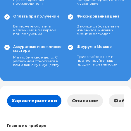
производителя
к установке
Оплата при получении
Фиксированная цена
Вы можете оплатить
В конце работ цена не
наличными или картой
изменится, никаких
при получении
скрытых расходов
Аккуратные и вежливые
Шоурум в Москве
мастера
Приезжайте к нам и
Мы любим свое дело. С
протестируйте наш
уважением относимся к
продукт в реальности
вам и вашему имуществу
Характеристики
Описание
Файл
Главное о приборе