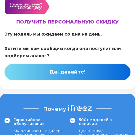
Нашли дешевле?
Cнизим цену!
ПОЛУЧИТЬ ПЕРСОНАЛЬНУЮ СКИДКУ
Эту модель мы ожидаем со дня на день.
Хотите мы вам сообщим когда она поступит или
подберем аналог?
Да, давайте!
Почему
Гарантийное
500+ моделей в
обслуживание
наличии
Мы официальные дилеры
Целый склад
и даем гарантию
кондиционеров, готовых