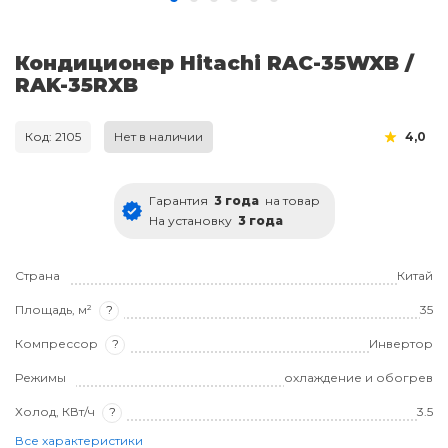
Кондиционер Hitachi RAC-35WXB /
RAK-35RXB
Код: 2105
Нет в наличии
4,0
Гарантия
3 года
на товар
На установку
3 года
Страна
Китай
Площадь, м²
?
35
Компрессор
?
Инвертор
Режимы
охлаждение и обогрев
Холод, КВт/ч
?
3.5
Все характеристики