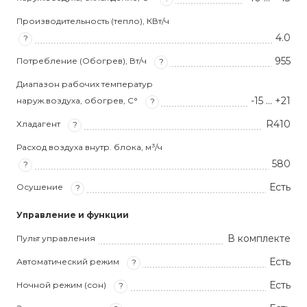
Производительность (тепло), КВт/ч
4.0
?
955
Потребление (Обогрев), Вт/ч
?
Диапазон рабочих температур
-15 … +21
наруж.воздуха, обогрев, С°
?
R410
Хладагент
?
Расход воздуха внутр. блока, м³/ч
580
?
Есть
Осушение
?
Управление и функции
В комплекте
Пульт управления
Есть
Автоматический режим
?
Есть
Ночной режим (сон)
?