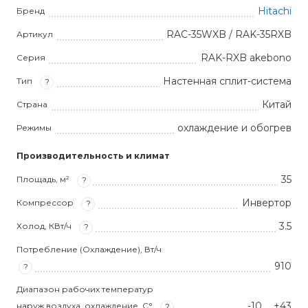
Hitachi
Бренд
RAC-35WXB / RAK-35RXB
Артикул
RAK-RXB akebono
Серия
Настенная сплит-система
Тип
?
Китай
Страна
охлаждение и обогрев
Режимы
Производительность и климат
35
Площадь, м²
?
Инвертор
Компрессор
?
3.5
Холод, КВт/ч
?
Потребление (Охлаждение), Вт/ч
910
?
Диапазон рабочих температур
-10 … +43
наруж.воздуха, охлаждение, С°
?