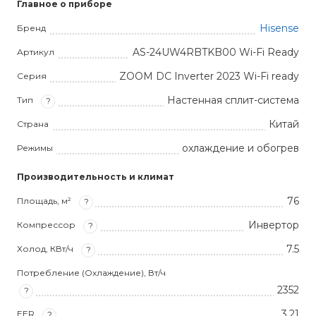
Главное о приборе
Hisense
Бренд
AS-24UW4RBTKB00 Wi-Fi Ready
Артикул
ZOOM DC Inverter 2023 Wi-Fi ready
Серия
Настенная сплит-система
Тип
?
Китай
Страна
охлаждение и обогрев
Режимы
Производительность и климат
76
Площадь, м²
?
Инвертор
Компрессор
?
7.5
Холод, КВт/ч
?
Потребление (Охлаждение), Вт/ч
2352
?
3,21
EER
?