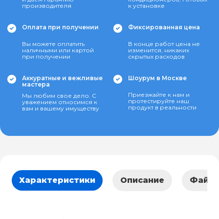
производителя
к установке
Оплата при получении
Фиксированная цена
Вы можете оплатить
В конце работ цена не
наличными или картой
изменится, никаких
при получении
скрытых расходов
Аккуратные и вежливые
Шоурум в Москве
мастера
Приезжайте к нам и
Мы любим свое дело. С
протестируйте наш
уважением относимся к
продукт в реальности
вам и вашему имуществу
Характеристики
Описание
Файл