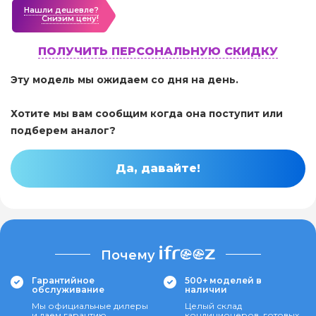
Нашли дешевле?
Cнизим цену!
ПОЛУЧИТЬ ПЕРСОНАЛЬНУЮ СКИДКУ
Эту модель мы ожидаем со дня на день.
Хотите мы вам сообщим когда она поступит или
подберем аналог?
Да, давайте!
Почему
Гарантийное
500+ моделей в
обслуживание
наличии
Мы официальные дилеры
Целый склад
и даем гарантию
кондиционеров, готовых