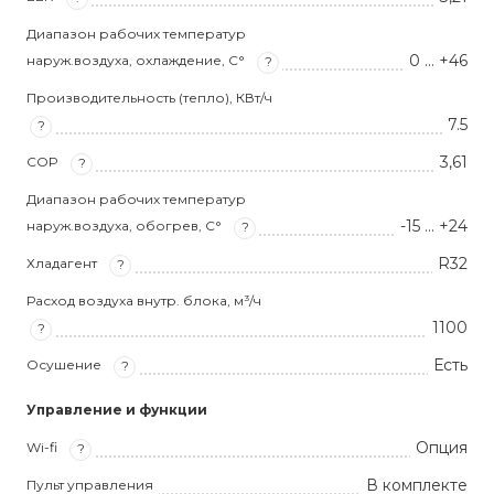
Диапазон рабочих температур
0 … +46
наруж.воздуха, охлаждение, С°
?
Производительность (тепло), КВт/ч
7.5
?
3,61
COP
?
Диапазон рабочих температур
-15 … +24
наруж.воздуха, обогрев, С°
?
R32
Хладагент
?
Расход воздуха внутр. блока, м³/ч
1100
?
Есть
Осушение
?
Управление и функции
Опция
Wi-fi
?
В комплекте
Пульт управления