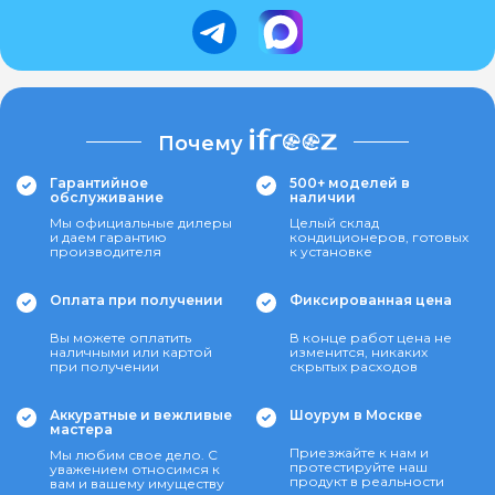
Почему
Гарантийное
500+ моделей в
обслуживание
наличии
Мы официальные дилеры
Целый склад
и даем гарантию
кондиционеров, готовых
производителя
к установке
Оплата при получении
Фиксированная цена
Вы можете оплатить
В конце работ цена не
наличными или картой
изменится, никаких
при получении
скрытых расходов
Аккуратные и вежливые
Шоурум в Москве
мастера
Приезжайте к нам и
Мы любим свое дело. С
протестируйте наш
уважением относимся к
продукт в реальности
вам и вашему имуществу