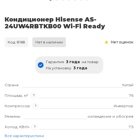
Кондиционер Hisense AS-
24UW4RBTKB00 Wi-Fi Ready
Код: 8168
Нет в наличии
Нет оценок
Гарантия
3 года
на товар
На установку
3 года
Страна
Китай
Площадь, м²
?
76
Компрессор
?
Инвертор
Режимы
охлаждение и обогрев
Холод, КВт/ч
?
7.5
Все характеристики