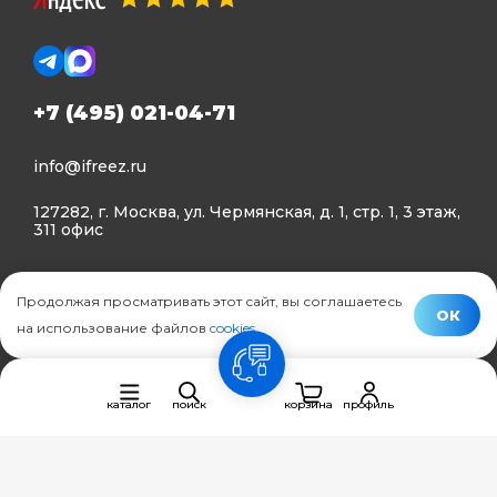
+7 (495) 021-04-71
info@ifreez.ru
127282, г. Москва, ул. Чермянская, д. 1, стр. 1, 3 этаж,
311 офис
Политика конфиденциальности
Продолжая просматривать этот сайт, вы соглашаетесь
Политика использования Cookies
ОК
на использование файлов
cookies
.
© Ifreez - продажа и установка климатической техники,
связь
2015–2026 г.
каталог
поиск
корзина
профиль