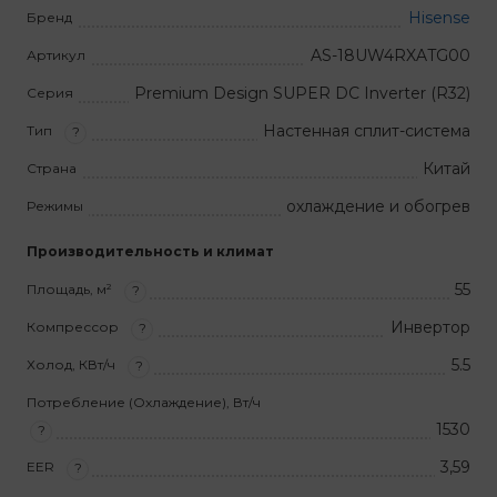
Hisense
Бренд
AS-18UW4RXATG00
Артикул
Premium Design SUPER DC Inverter (R32)
Серия
Настенная сплит-система
Тип
?
Китай
Страна
охлаждение и обогрев
Режимы
Производительность и климат
55
Площадь, м²
?
Инвертор
Компрессор
?
5.5
Холод, КВт/ч
?
Потребление (Охлаждение), Вт/ч
1530
?
3,59
EER
?