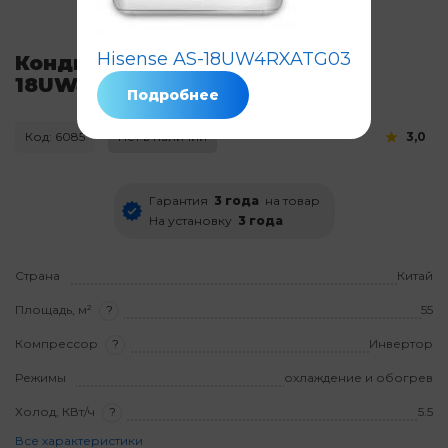
Hisense AS-18UW4RXATG03
Кондиционер Hisense AS-
18UW4RXATG00
Подробнее
Код: 6085
Нет в наличии
3,0
Гарантия
3 года
на товар
На установку
3 года
Страна
Китай
Площадь, м²
?
55
Компрессор
?
Инвертор
Режимы
охлаждение и обогрев
Холод, КВт/ч
?
5.5
Все характеристики