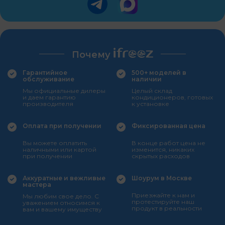
Почему
Гарантийное
500+ моделей в
обслуживание
наличии
Мы официальные дилеры
Целый склад
и даем гарантию
кондиционеров, готовых
производителя
к установке
Оплата при получении
Фиксированная цена
Вы можете оплатить
В конце работ цена не
наличными или картой
изменится, никаких
при получении
скрытых расходов
Аккуратные и вежливые
Шоурум в Москве
мастера
Приезжайте к нам и
Мы любим свое дело. С
протестируйте наш
уважением относимся к
продукт в реальности
вам и вашему имуществу