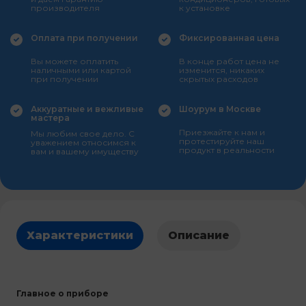
производителя
к установке
Оплата при получении
Фиксированная цена
Вы можете оплатить
В конце работ цена не
наличными или картой
изменится, никаких
при получении
скрытых расходов
Аккуратные и вежливые
Шоурум в Москве
мастера
Приезжайте к нам и
Мы любим свое дело. С
протестируйте наш
уважением относимся к
продукт в реальности
вам и вашему имуществу
Характеристики
Описание
Главное о приборе