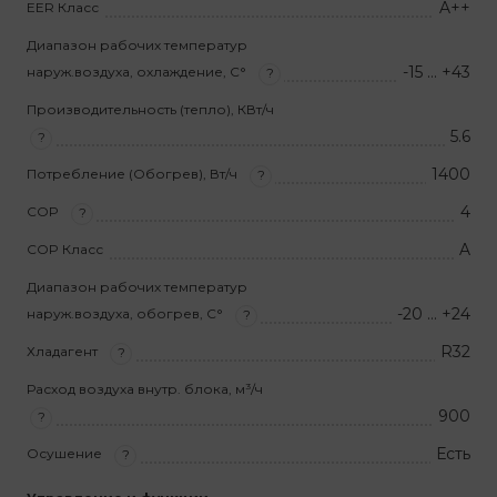
A++
EER Класс
Диапазон рабочих температур
-15 … +43
наруж.воздуха, охлаждение, С°
?
Производительность (тепло), КВт/ч
5.6
?
1400
Потребление (Обогрев), Вт/ч
?
4
COP
?
A
COP Класс
Диапазон рабочих температур
-20 … +24
наруж.воздуха, обогрев, С°
?
R32
Хладагент
?
Расход воздуха внутр. блока, м³/ч
900
?
Есть
Осушение
?