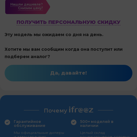
Нашли дешевле?
Cнизим цену!
ПОЛУЧИТЬ ПЕРСОНАЛЬНУЮ СКИДКУ
Эту модель мы ожидаем со дня на день.
Хотите мы вам сообщим когда она поступит или
подберем аналог?
Да, давайте!
Почему
Гарантийное
500+ моделей в
обслуживание
наличии
Мы официальные дилеры
Целый склад
и даем гарантию
кондиционеров, готовых