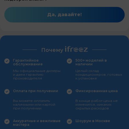
Да, давайте!
Почему
Гарантийное
500+ моделей в
обслуживание
наличии
Мы официальные дилеры
Целый склад
и даем гарантию
кондиционеров, готовых
производителя
к установке
Оплата при получении
Фиксированная цена
Вы можете оплатить
В конце работ цена не
наличными или картой
изменится, никаких
при получении
скрытых расходов
Аккуратные и вежливые
Шоурум в Москве
мастера