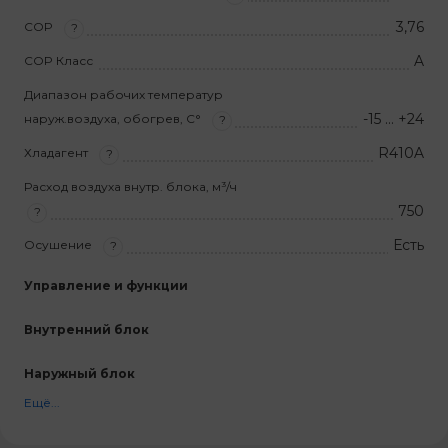
3,76
COP
?
A
COP Класс
Диапазон рабочих температур
-15 … +24
наруж.воздуха, обогрев, С°
?
R410A
Хладагент
?
Расход воздуха внутр. блока, м³/ч
750
?
Есть
Осушение
?
Управление и функции
Внутренний блок
Наружный блок
Ещё...