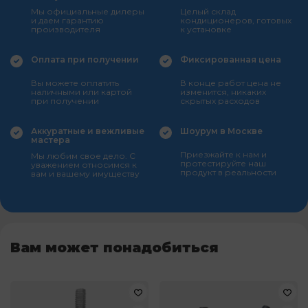
Мы официальные дилеры
Целый склад
и даем гарантию
кондиционеров, готовых
производителя
к установке
Оплата при получении
Фиксированная цена
Вы можете оплатить
В конце работ цена не
наличными или картой
изменится, никаких
при получении
скрытых расходов
Аккуратные и вежливые
Шоурум в Москве
мастера
Приезжайте к нам и
Мы любим свое дело. С
протестируйте наш
уважением относимся к
продукт в реальности
вам и вашему имуществу
Вам может понадобиться