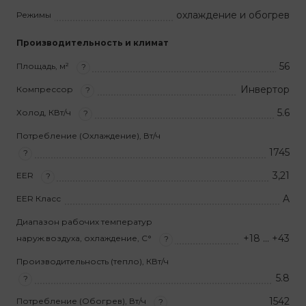
охлаждение и обогрев
Режимы
Производительность и климат
56
Площадь, м²
?
Инвертор
Компрессор
?
5.6
Холод, КВт/ч
?
Потребление (Охлаждение), Вт/ч
1745
?
3,21
EER
?
A
EER Класс
Диапазон рабочих температур
+18 … +43
наруж.воздуха, охлаждение, С°
?
Производительность (тепло), КВт/ч
5.8
?
1542
Потребление (Обогрев), Вт/ч
?