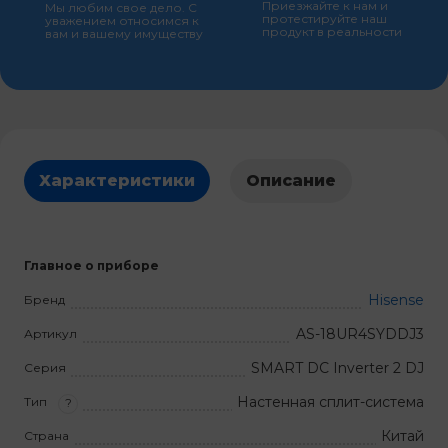
Приезжайте к нам и
Мы любим свое дело. С
протестируйте наш
уважением относимся к
продукт в реальности
вам и вашему имуществу
Характеристики
Описание
Главное о приборе
Hisense
Бренд
AS-18UR4SYDDJ3
Артикул
SMART DC Inverter 2 DJ
Серия
Настенная сплит-система
Тип
?
Китай
Страна