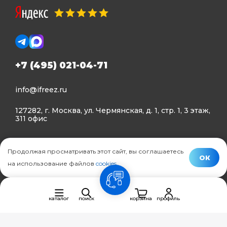
+7 (495) 021-04-71
info@ifreez.ru
127282, г. Москва, ул. Чермянская, д. 1, стр. 1, 3 этаж,
311 офис
Политика конфиденциальности
Продолжая просматривать этот сайт, вы соглашаетесь
Политика использования Cookies
ОК
на использование файлов
cookies
.
© Ifreez - продажа и установка климатической техники,
связь
2015–2026 г.
каталог
поиск
корзина
профиль