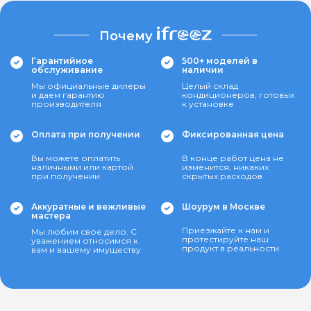
Почему
Гарантийное
500+ моделей в
обслуживание
наличии
Мы официальные дилеры
Целый склад
и даем гарантию
кондиционеров, готовых
производителя
к установке
Оплата при получении
Фиксированная цена
Вы можете оплатить
В конце работ цена не
наличными или картой
изменится, никаких
при получении
скрытых расходов
Аккуратные и вежливые
Шоурум в Москве
мастера
Приезжайте к нам и
Мы любим свое дело. С
протестируйте наш
уважением относимся к
продукт в реальности
вам и вашему имуществу