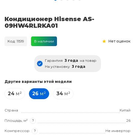
Кондиционер Hisense AS-
09HW4RLRKA01
Код: 11519
В наличии
Нет оценок
Гарантия
3 года
на товар
На установку
3 года
Другие варианты этой модели
24
м²
26
м²
34
м²
Страна
Китай
Площадь, м²
?
26
Компрессор
?
Не инвертор