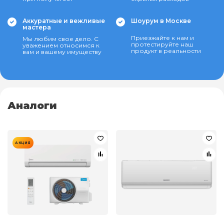
Аккуратные и вежливые
Шоурум в Москве
мастера
Приезжайте к нам и
Мы любим свое дело. С
протестируйте наш
уважением относимся к
продукт в реальности
вам и вашему имуществу
Аналоги
АКЦИЯ