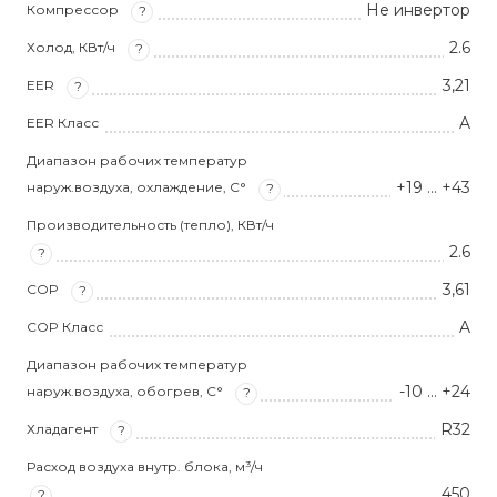
Не инвертор
Компрессор
?
2.6
Холод, КВт/ч
?
3,21
EER
?
A
EER Класс
Диапазон рабочих температур
+19 … +43
наруж.воздуха, охлаждение, С°
?
Производительность (тепло), КВт/ч
2.6
?
3,61
COP
?
A
COP Класс
Диапазон рабочих температур
-10 … +24
наруж.воздуха, обогрев, С°
?
R32
Хладагент
?
Расход воздуха внутр. блока, м³/ч
450
?