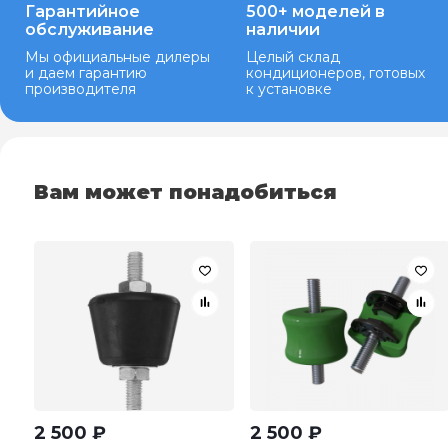
Гарантийное
500+ моделей в
обслуживание
наличии
Мы официальные дилеры
Целый склад
и даем гарантию
кондиционеров, готовых
производителя
к установке
Вам может понадобиться
2 500
₽
2 500
₽