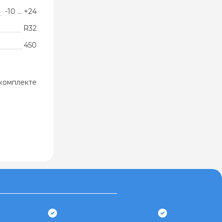
-10 … +24
R32
450
комплекте