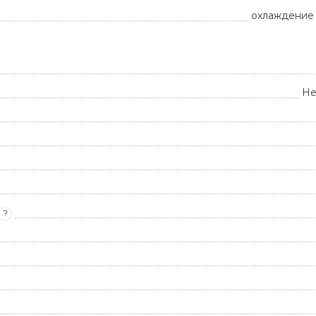
охлаждение 
Не
?