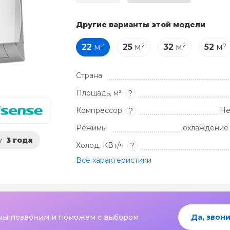
Другие варианты этой модели
22
м²
25
м²
32
м²
52
м²
Страна
Площадь, м²
?
Компрессор
Не
?
Режимы
охлаждение 
у
3 года
Холод, КВт/ч
?
Все характеристики
мы позвоним и поможем с выбором
Да, звони