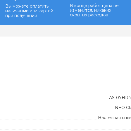
В конце работ цена не
Вы можете оплатить
изменится, никаких
наличными или картой
скрытых расходов
при получении
AS-07HR
NEO Cla
Настенная спл