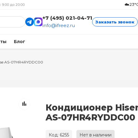
☁️
23°C
с 9:00 до 20:00
+7 (495) 021-04-71
Заказать звонок
info@ifreez.ru
кты
Блог
nse AS-07HR4RYDDC00
Кондиционер Hise
AS-07HR4RYDDC00
Код: 6255
Нет в наличии