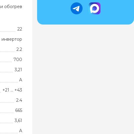
и обогрев
22
 инвертор
2.2
700
3,21
A
+21 … +43
2.4
665
3,61
A