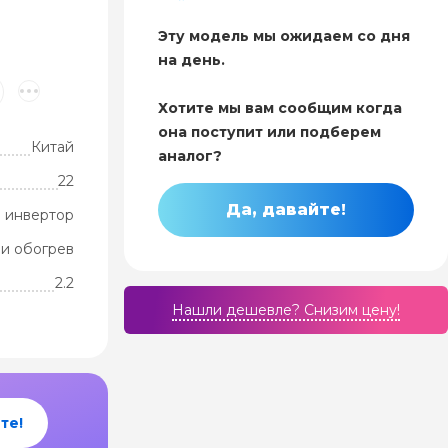
Эту модель мы ожидаем со дня
на день.
Хотите мы вам сообщим когда
она поступит или подберем
Китай
аналог?
22
Да, давайте!
 инвертор
и обогрев
2.2
Нашли дешевле? Cнизим цену!
те!