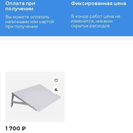
Оплата при
Фиксированная цена
получении
В конце работ цена не
Вы можете оплатить
изменится, никаких
наличными или картой
скрытых расходов
при получении
1 700
₽