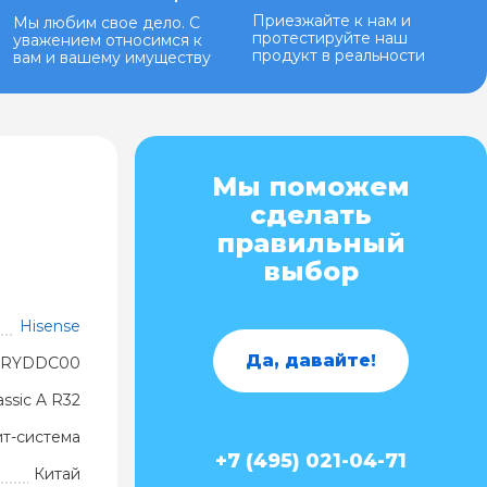
Приезжайте к нам и
Мы любим свое дело. С
протестируйте наш
уважением относимся к
продукт в реальности
вам и вашему имуществу
Мы поможем
сделать
правильный
выбор
Hisense
Да, давайте!
4RYDDC00
ssic A R32
ит-система
+7 (495) 021-04-71
Китай