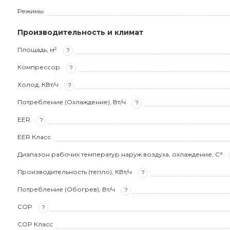
Режимы
Производительность и климат
Площадь, м²
?
Компрессор
?
Холод, КВт/ч
?
Потребление (Охлаждение), Вт/ч
?
EER
?
EER Класс
Диапазон рабочих температур наруж.воздуха, охлаждение, С°
Производительность (тепло), КВт/ч
?
Потребление (Обогрев), Вт/ч
?
COP
?
COP Класс