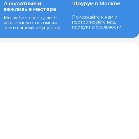
Аккуратные и
Шоурум в Москве
вежливые мастера
Приезжайте к нам и
Мы любим свое дело. С
протестируйте наш
уважением относимся к
продукт в реальности
вам и вашему имуществу