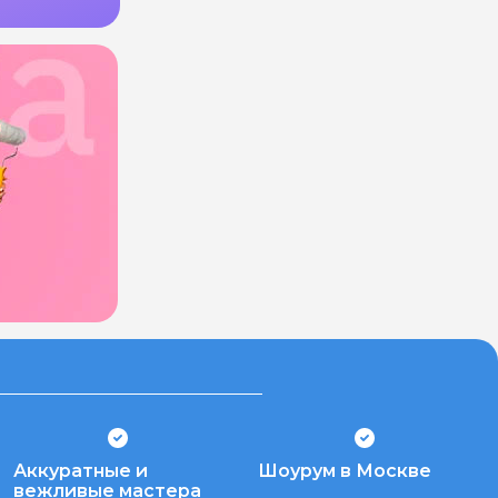
Аккуратные и
Шоурум в Москве
вежливые мастера