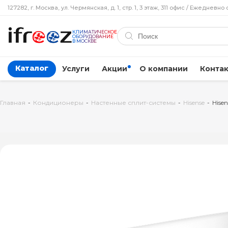
127282, г. Москва, ул. Чермянская, д. 1, стр. 1, 3 этаж, 311 офис / Ежедневно 
КЛИМАТИЧЕСКОЕ
ОБОРУДОВАНИЕ
В МОСКВЕ
Каталог
Услуги
Акции
О компании
Конта
Главная
-
Кондиционеры
-
Настенные сплит-системы
-
Hisense
-
Hise