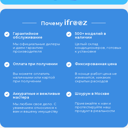
Почему
Гарантийное
500+ моделей в
обслуживание
наличии
Мы официальные дилеры
Целый склад
и даем гарантию
кондиционеров, готовых
производителя
к установке
Оплата при получении
Фиксированная цена
Вы можете оплатить
В конце работ цена не
наличными или картой
изменится, никаких
при получении
скрытых расходов
Аккуратные и вежливые
Шоурум в Москве
мастера
Приезжайте к нам и
Мы любим свое дело. С
протестируйте наш
уважением относимся к
продукт в реальности
вам и вашему имуществу