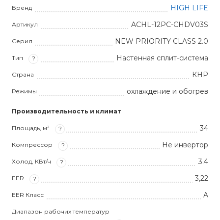
HIGH LIFE
Бренд
ACHL-12PC-CHDV03S
Артикул
NEW PRIORITY CLASS 2.0
Серия
Настенная сплит-система
Тип
?
КНР
Страна
охлаждение и обогрев
Режимы
Производительность и климат
34
Площадь, м²
?
Не инвертор
Компрессор
?
3.4
Холод, КВт/ч
?
3,22
EER
?
A
EER Класс
Диапазон рабочих температур