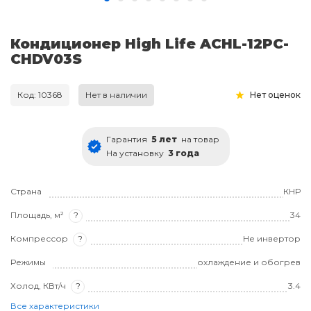
Кондиционер High Life ACHL-12PC-
CHDV03S
Код: 10368
Нет в наличии
Нет оценок
Гарантия
5 лет
на товар
На установку
3 года
Страна
КНР
Площадь, м²
?
34
Компрессор
?
Не инвертор
Режимы
охлаждение и обогрев
Холод, КВт/ч
?
3.4
Все характеристики