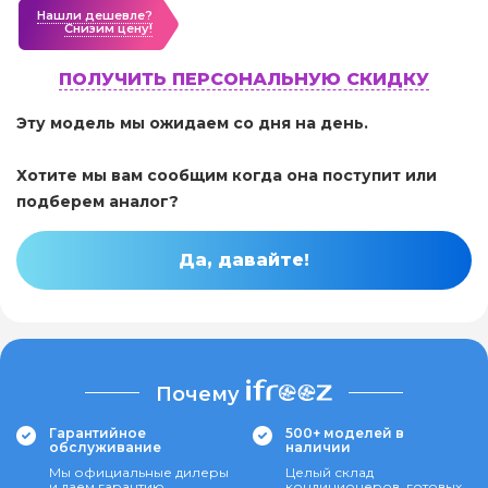
Нашли дешевле?
Cнизим цену!
ПОЛУЧИТЬ ПЕРСОНАЛЬНУЮ СКИДКУ
Эту модель мы ожидаем со дня на день.
Хотите мы вам сообщим когда она поступит или
подберем аналог?
Да, давайте!
Почему
Гарантийное
500+ моделей в
обслуживание
наличии
Мы официальные дилеры
Целый склад
и даем гарантию
кондиционеров, готовых