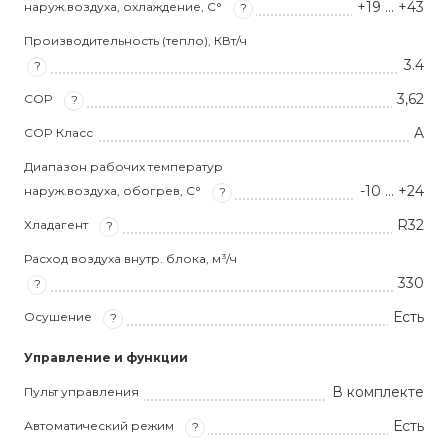
+19 ... +43
наруж.воздуха, охлаждение, С°
?
Производительность (тепло), КВт/ч
3.4
?
3,62
COP
?
A
COP Класс
Диапазон рабочих температур
-10 ... +24
наруж.воздуха, обогрев, С°
?
R32
Хладагент
?
Расход воздуха внутр. блока, м³/ч
330
?
Есть
Осушение
?
Управление и функции
В комплекте
Пульт управления
Есть
Автоматический режим
?