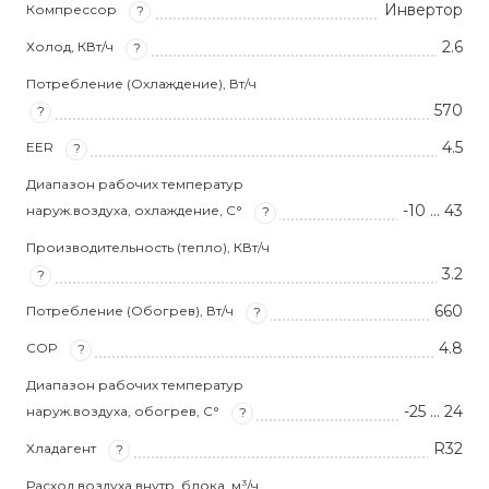
Инвертор
Компрессор
?
2.6
Холод, КВт/ч
?
Потребление (Охлаждение), Вт/ч
570
?
4.5
EER
?
Диапазон рабочих температур
-10 … 43
наруж.воздуха, охлаждение, С°
?
Производительность (тепло), КВт/ч
3.2
?
660
Потребление (Обогрев), Вт/ч
?
4.8
COP
?
Диапазон рабочих температур
-25 … 24
наруж.воздуха, обогрев, С°
?
R32
Хладагент
?
Расход воздуха внутр. блока, м³/ч