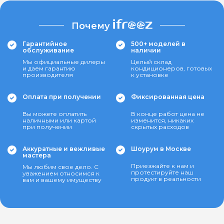
Почему
Гарантийное
500+ моделей в
обслуживание
наличии
Мы официальные дилеры
Целый склад
и даем гарантию
кондиционеров, готовых
производителя
к установке
Оплата при получении
Фиксированная цена
Вы можете оплатить
В конце работ цена не
наличными или картой
изменится, никаких
при получении
скрытых расходов
Аккуратные и вежливые
Шоурум в Москве
мастера
Приезжайте к нам и
Мы любим свое дело. С
протестируйте наш
уважением относимся к
продукт в реальности
вам и вашему имуществу