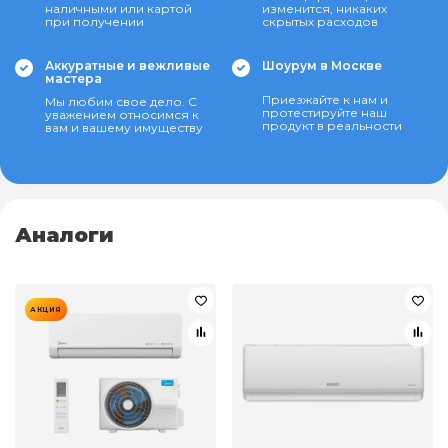
наличными или картой
изменится, никаких
при получении
скрытых расходов
Аккуратные и вежливые
Шоурум в Москве
мастера
Приезжайте к нам и
Мы любим свое дело. С
протестируйте наш
уважением относимся к
продукт в реальности
вам и вашему имуществу
Аналоги
АКЦИЯ