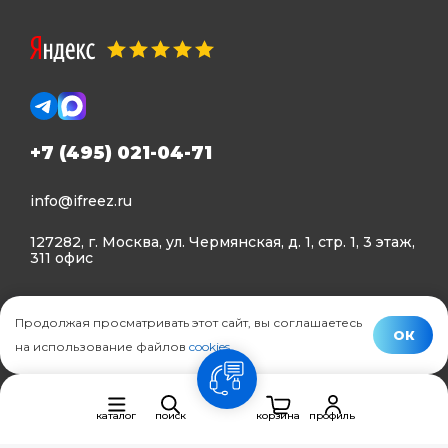
+7 (495) 021-04-71
info@ifreez.ru
127282, г. Москва, ул. Чермянская, д. 1, стр. 1, 3 этаж,
311 офис
Политика конфиденциальности
Продолжая просматривать этот сайт, вы соглашаетесь
Политика использования Cookies
ОК
на использование файлов
cookies
.
© Ifreez - продажа и установка климатической техники,
связь
2015–2026 г.
каталог
поиск
корзина
профиль