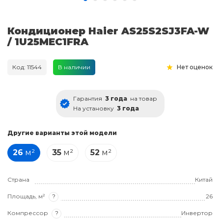
Кондиционер Haier AS25S2SJ3FA-W
/ 1U25MEC1FRA
Код: 11544
В наличии
Нет оценок
Гарантия
3 года
на товар
На установку
3 года
Другие варианты этой модели
26
м²
35
м²
52
м²
Страна
Китай
Площадь, м²
?
26
Компрессор
?
Инвертор