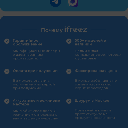
Почему
Гарантийное
500+ моделей в
обслуживание
наличии
Мы официальные дилеры
Целый склад
и даем гарантию
кондиционеров, готовых
производителя
к установке
Оплата при получении
Фиксированная цена
Вы можете оплатить
В конце работ цена не
наличными или картой
изменится, никаких
при получении
скрытых расходов
Аккуратные и вежливые
Шоурум в Москве
мастера
Приезжайте к нам и
Мы любим свое дело. С
протестируйте наш
уважением относимся к
продукт в реальности
вам и вашему имуществу