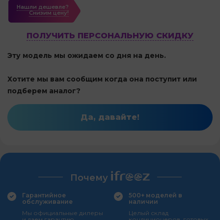
Нашли дешевле?
Cнизим цену!
ПОЛУЧИТЬ ПЕРСОНАЛЬНУЮ СКИДКУ
Эту модель мы ожидаем со дня на день.
Хотите мы вам сообщим когда она поступит или
подберем аналог?
Да, давайте!
Почему
Гарантийное
500+ моделей в
обслуживание
наличии
Мы официальные дилеры
Целый склад
и даем гарантию
кондиционеров, готовых