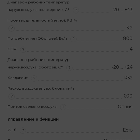
Диапазон рабочих температур
-20 … +43
наруж.воздуха, охлаждение, С°
?
Производительность (тепло), КВт/ч
3.2
?
800
Потребление (Обогрев), Вт/ч
?
4
COP
?
Диапазон рабочих температур
-20 … +24
наруж.воздуха, обогрев, С°
?
R32
Хладагент
?
Расход воздуха внутр. блока, м³/ч
600
?
Опция
Приток свежего воздуха
?
Управление и функции
Есть
Wi-fi
?