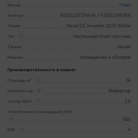
Haier
Бренд
AS25S2SF2FA-W / 1U25S2SM3FA
Артикул
Flexis DC Inverter 2023 White
Серия
Настенная сплит-система
Тип
?
Китай
Страна
охлаждение и обогрев
Режимы
Производительность и климат
26
Площадь, м²
?
Инвертор
Компрессор
?
2.6
Холод, КВт/ч
?
Потребление (Охлаждение), Вт/ч
650
?
4
EER
?