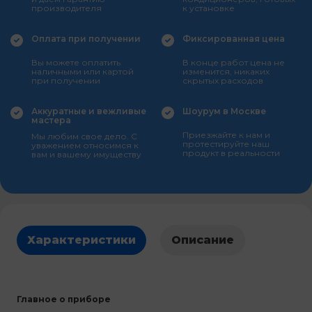
производителя
к установке
Оплата при получении
Фиксированная цена
Вы можете оплатить
В конце работ цена не
наличными или картой
изменится, никаких
при получении
скрытых расходов
Аккуратные и вежливые
Шоурум в Москве
мастера
Приезжайте к нам и
Мы любим свое дело. С
протестируйте наш
уважением относимся к
продукт в реальности
вам и вашему имуществу
Характеристики
Описание
Главное о приборе