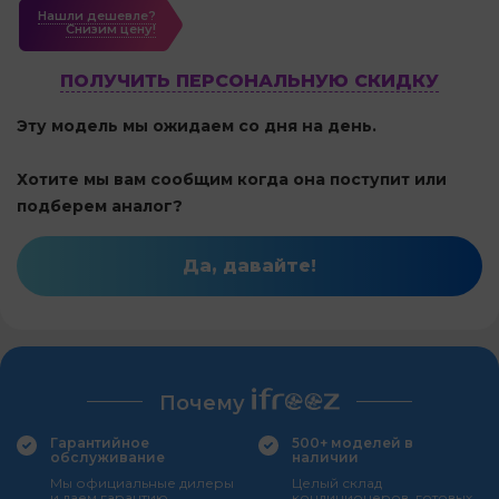
Нашли дешевле?
Cнизим цену!
ПОЛУЧИТЬ ПЕРСОНАЛЬНУЮ СКИДКУ
Эту модель мы ожидаем со дня на день.
Хотите мы вам сообщим когда она поступит или
подберем аналог?
Да, давайте!
Почему
Гарантийное
500+ моделей в
обслуживание
наличии
Мы официальные дилеры
Целый склад
и даем гарантию
кондиционеров, готовых