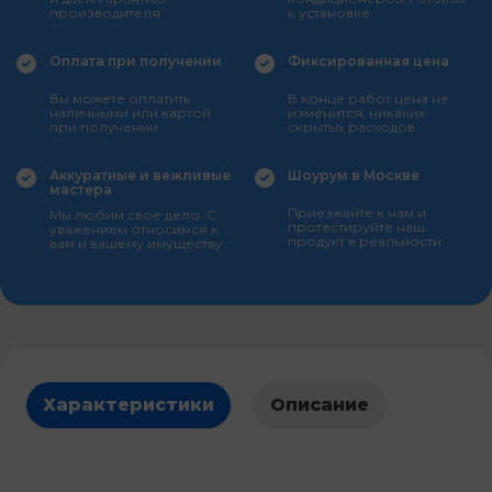
производителя
к установке
Оплата при получении
Фиксированная цена
Вы можете оплатить
В конце работ цена не
наличными или картой
изменится, никаких
при получении
скрытых расходов
Аккуратные и вежливые
Шоурум в Москве
мастера
Приезжайте к нам и
Мы любим свое дело. С
протестируйте наш
уважением относимся к
продукт в реальности
вам и вашему имуществу
Характеристики
Описание