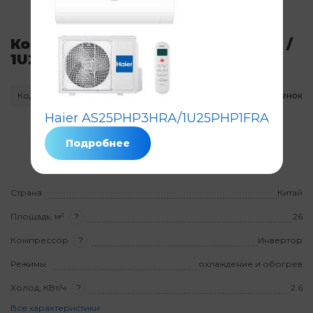
Кондиционер Haier AS25PHP1HRA /
1U25PHP1FRA
Код: 7082
Нет в наличии
Нет оценок
Haier AS25PHP3HRA/1U25PHP1FRA
Гарантия
3 года
на товар
Подробнее
На установку
3 года
Страна
Китай
Площадь, м²
?
26
Компрессор
?
Инвертор
Режимы
охлаждение и обогрев
Холод, КВт/ч
?
2.6
Все характеристики