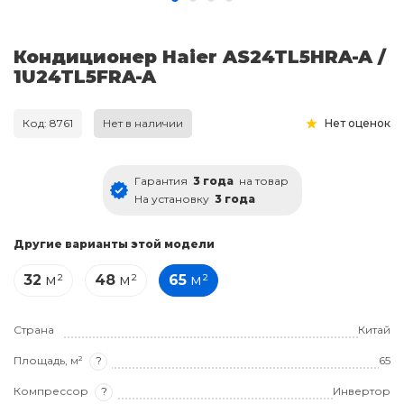
Кондиционер Haier AS24TL5HRA-A /
1U24TL5FRA-A
Код: 8761
Нет в наличии
Нет оценок
Гарантия
3 года
на товар
На установку
3 года
Другие варианты этой модели
32
м²
48
м²
65
м²
Страна
Китай
Площадь, м²
?
65
Компрессор
?
Инвертор