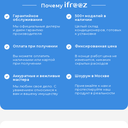
Почему
Гарантийное
500+ моделей в
обслуживание
наличии
Мы официальные дилеры
Целый склад
и даем гарантию
кондиционеров, готовых
производителя
к установке
Оплата при получении
Фиксированная цена
Вы можете оплатить
В конце работ цена не
наличными или картой
изменится, никаких
при получении
скрытых расходов
Аккуратные и вежливые
Шоурум в Москве
мастера
Приезжайте к нам и
Мы любим свое дело. С
протестируйте наш
уважением относимся к
продукт в реальности
вам и вашему имуществу