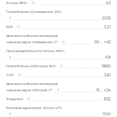
6.5
Холод, КВт/ч
?
Потребление (Охлаждение), Вт/ч
2025
?
3,21
EER
?
Диапазон рабочих температур
-30 … +43
наруж.воздуха, охлаждение, С°
?
Производительность (тепло), КВт/ч
6.8
?
1880
Потребление (Обогрев), Вт/ч
?
3,61
COP
?
Диапазон рабочих температур
-15 … +24
наруж.воздуха, обогрев, С°
?
R32
Хладагент
?
Расход воздуха внутр. блока, м³/ч
1100
?