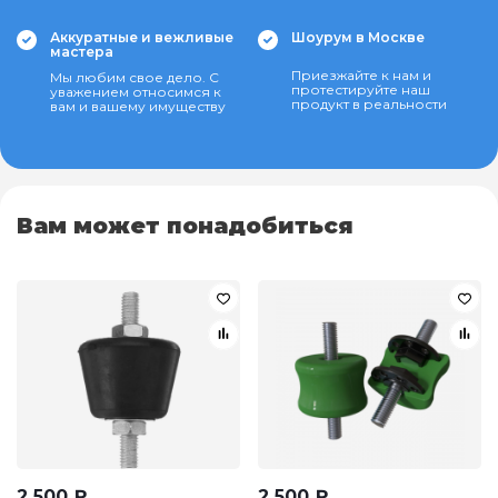
Аккуратные и вежливые
Шоурум в Москве
мастера
Приезжайте к нам и
Мы любим свое дело. С
протестируйте наш
уважением относимся к
продукт в реальности
вам и вашему имуществу
Вам может понадобиться
2 500
₽
2 500
₽