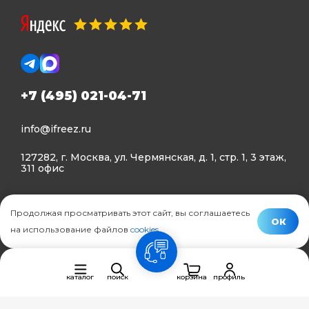
+7 (495) 021-04-71
info@ifreez.ru
127282, г. Москва, ул. Чермянская, д. 1, стр. 1, 3 этаж,
311 офис
Политика конфиденциальности
Продолжая просматривать этот сайт, вы соглашаетесь
Политика использования Cookies
ОК
на использование файлов
cookies
.
© Ifreez - продажа и установка климатической техники,
связь
2015–2026 г.
каталог
поиск
корзина
профиль