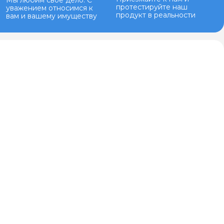
Мы любим свое дело. С
протестируйте наш
уважением относимся к
продукт в реальности
вам и вашему имуществу