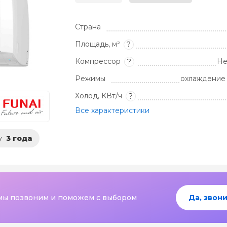
Страна
Площадь, м²
?
Компрессор
Не
?
Режимы
охлаждение 
Холод, КВт/ч
?
Все характеристики
у
3 года
мы позвоним и поможем с выбором
Да, звони