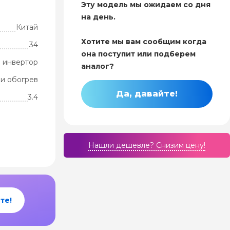
Эту модель мы ожидаем со дня
на день.
Китай
Хотите мы вам сообщим когда
34
она поступит или подберем
 инвертор
аналог?
и обогрев
Да, давайте!
3.4
Нашли дешевле? Cнизим цену!
те!