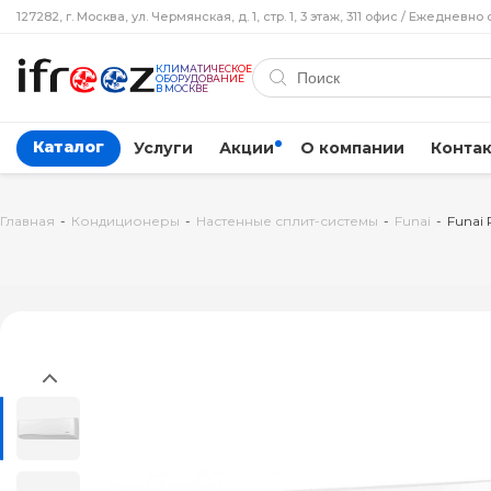
127282, г. Москва, ул. Чермянская, д. 1, стр. 1, 3 этаж, 311 офис / Ежедневно 
КЛИМАТИЧЕСКОЕ
ОБОРУДОВАНИЕ
В МОСКВЕ
Каталог
Услуги
Акции
О компании
Конта
Главная
-
Кондиционеры
-
Настенные сплит-системы
-
Funai
-
Funai