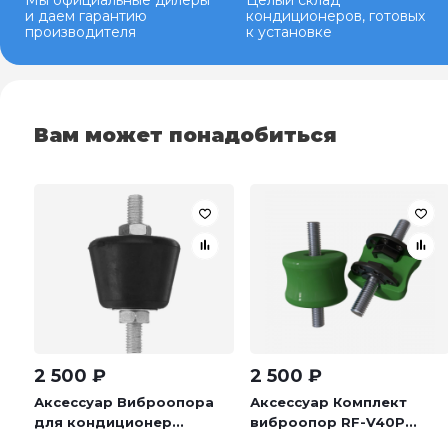
Мы официальные дилеры
Целый склад
и даем гарантию
кондиционеров, готовых
производителя
к установке
Вам может понадобиться
2 500
₽
2 500
₽
Аксессуар Виброопора
Аксессуар Комплект
для кондиционер...
виброопор RF-V40P...