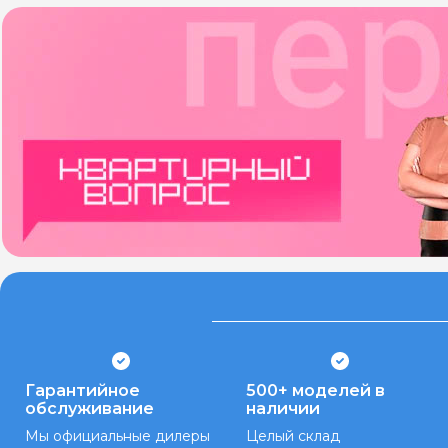
Гарантийное
500+ моделей в
обслуживание
наличии
Мы официальные дилеры
Целый склад