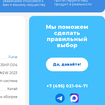
протестируйте наш
уважением относимся к
продукт в реальности
вам и вашему имуществу
Мы поможем
сделать
правильный
выбор
Funai
Да, давайте!
N35HP.D04
 NEW 2023
ит-система
+7 (495) 021-04-71
Китай
и обогрев