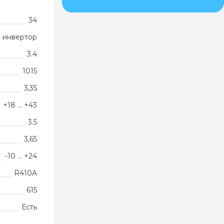
34
 инвертор
3.4
1015
3,35
+18 … +43
3.5
3,65
-10 … +24
R410A
615
Есть