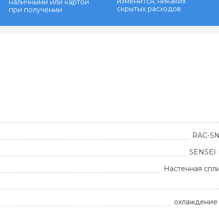
изменится, никаких
наличными или картой
скрытых расходов
при получении
RAC-S
SENSEI
Настенная спл
охлаждение 