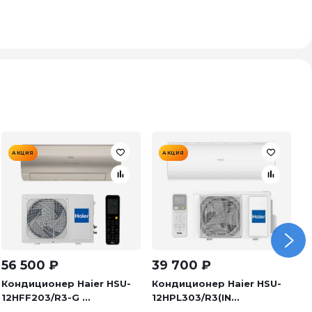
АКЦИЯ
АКЦИЯ
56 500
₽
39 700
₽
5
Кондиционер Haier HSU-
Кондиционер Haier HSU-
К
12HFF203/R3-G ...
12HPL303/R3(IN...
1