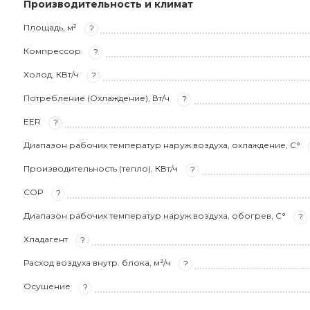
Производительность и климат
Площадь, м²
?
Компрессор
?
Холод, КВт/ч
?
Потребление (Охлаждение), Вт/ч
?
EER
?
Диапазон рабочих температур наруж.воздуха, охлаждение, С°
Производительность (тепло), КВт/ч
?
COP
?
Диапазон рабочих температур наруж.воздуха, обогрев, С°
?
Хладагент
?
Расход воздуха внутр. блока, м³/ч
?
Осушение
?