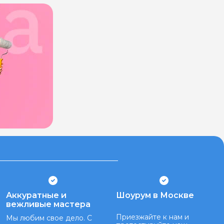
Аккуратные и
Шоурум в Москве
вежливые мастера
Приезжайте к нам и
Мы любим свое дело. С