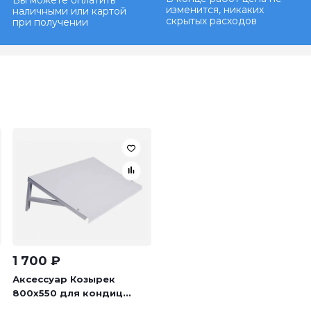
Вы можете оплатить
изменится, никаких
наличными или картой
скрытых расходов
при получении
1 700
₽
Аксессуар Козырек
800х550 для кондиц...