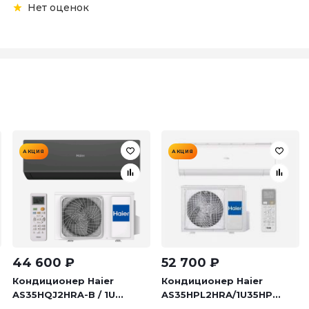
Нет оценок
АКЦИЯ
АКЦИЯ
44 600
₽
52 700
₽
Кондиционер Haier
Кондиционер Haier
AS35HQJ2HRA-B / 1U...
AS35HPL2HRA/1U35HP...