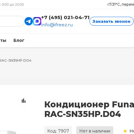
⛅
31°C, пере
с 9:00 до 20:00
+7 (495) 021-04-71
Заказать звонок
info@ifreez.ru
кты
Блог
 RAC-SN35HP.D04
Кондиционер Funa
RAC-SN35HP.D04
Код: 7907
Нет в наличии
Н