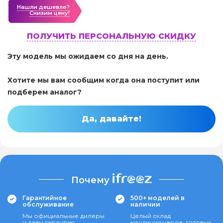
Нашли дешевле?
Cнизим цену!
ПОЛУЧИТЬ ПЕРСОНАЛЬНУЮ СКИДКУ
Эту модель мы ожидаем со дня на день.
Хотите мы вам сообщим когда она поступит или
подберем аналог?
Да, давайте!
Почему
Гарантийное
500+ моделей в
обслуживание
наличии
Мы официальные дилеры
Целый склад
и даем гарантию
кондиционеров, готовых