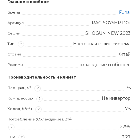
Главное о приборе
Funai
Бренд
RAC-SG75HP.D01
Артикул
SHOGUN NEW 2023
Серия
Настенная сплит-система
Тип
?
Китай
Страна
охлаждение и обогрев
Режимы
Производительность и климат
75
Площадь, м²
?
Не инвертор
Компрессор
?
7.5
Холод, КВт/ч
?
Потребление (Охлаждение), Вт/ч
2299
?
3,27
EER
?