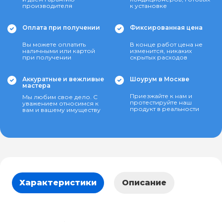
производителя
к установке
Оплата при получении
Фиксированная цена
Вы можете оплатить
В конце работ цена не
наличными или картой
изменится, никаких
при получении
скрытых расходов
Аккуратные и вежливые
Шоурум в Москве
мастера
Приезжайте к нам и
Мы любим свое дело. С
протестируйте наш
уважением относимся к
продукт в реальности
вам и вашему имуществу
Характеристики
Описание