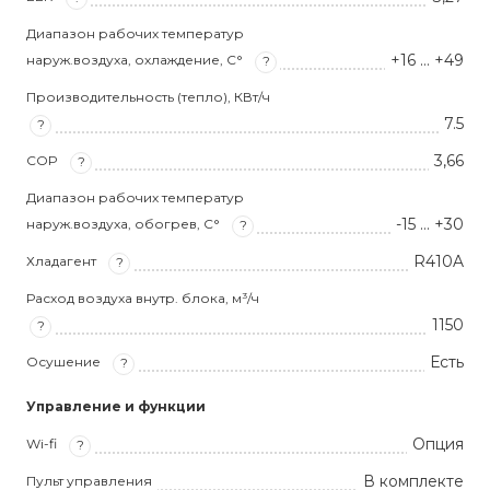
Диапазон рабочих температур
+16 … +49
наруж.воздуха, охлаждение, С°
?
Производительность (тепло), КВт/ч
7.5
?
3,66
COP
?
Диапазон рабочих температур
-15 … +30
наруж.воздуха, обогрев, С°
?
R410A
Хладагент
?
Расход воздуха внутр. блока, м³/ч
1150
?
Есть
Осушение
?
Управление и функции
Опция
Wi-fi
?
В комплекте
Пульт управления