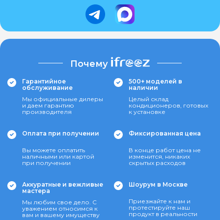
Почему
Гарантийное
500+ моделей в
обслуживание
наличии
Мы официальные дилеры
Целый склад
и даем гарантию
кондиционеров, готовых
производителя
к установке
Оплата при получении
Фиксированная цена
Вы можете оплатить
В конце работ цена не
наличными или картой
изменится, никаких
при получении
скрытых расходов
Аккуратные и вежливые
Шоурум в Москве
мастера
Приезжайте к нам и
Мы любим свое дело. С
протестируйте наш
уважением относимся к
продукт в реальности
вам и вашему имуществу