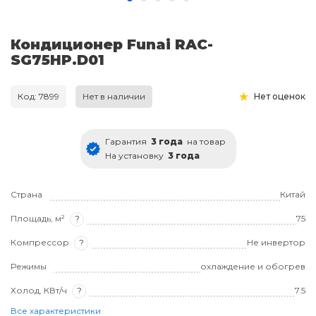
Кондиционер Funai RAC-
SG75HP.D01
Код: 7899
Нет в наличии
Нет оценок
Гарантия
3 года
на товар
На установку
3 года
Страна
Китай
Площадь, м²
?
75
Компрессор
?
Не инвертор
Режимы
охлаждение и обогрев
Холод, КВт/ч
?
7.5
Все характеристики