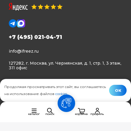
+7 (495) 021-04-71
info@ifreez.ru
127282, г. Москва, ул. Чермянская, д. 1, стр. 1, 3 этаж,
311 офис
Политика конфиденциальности
Продолжая просматривать этот сайт, вы соглашаетесь
Политика использования Cookies
ОК
на использование файлов
cookies
.
© Ifreez - продажа и установка климатической техники,
связь
2015–2026 г.
каталог
поиск
корзина
профиль