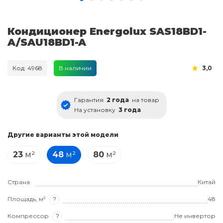
Кондиционер Energolux SAS18BD1-
A/SAU18BD1-A
Код: 4968
В наличии
3,0
Гарантия
2 года
на товар
На установку
3 года
Другие варианты этой модели
23
м²
48
м²
80
м²
Страна
Китай
Площадь, м²
?
48
Компрессор
?
Не инвертор