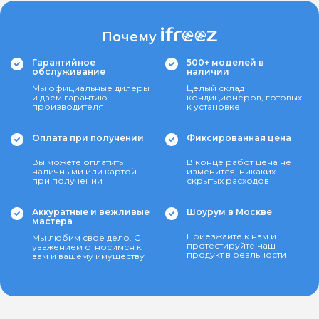
Почему
Гарантийное
500+ моделей в
обслуживание
наличии
Мы официальные дилеры
Целый склад
и даем гарантию
кондиционеров, готовых
производителя
к установке
Оплата при получении
Фиксированная цена
Вы можете оплатить
В конце работ цена не
наличными или картой
изменится, никаких
при получении
скрытых расходов
Аккуратные и вежливые
Шоурум в Москве
мастера
Приезжайте к нам и
Мы любим свое дело. С
протестируйте наш
уважением относимся к
продукт в реальности
вам и вашему имуществу