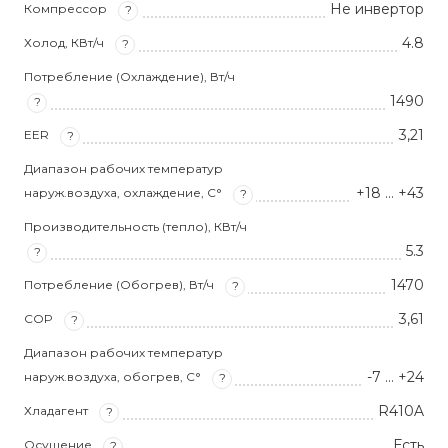
Не инвертор
Компрессор
?
4.8
Холод, КВт/ч
?
Потребление (Охлаждение), Вт/ч
1490
?
3,21
EER
?
Диапазон рабочих температур
+18 … +43
наруж.воздуха, охлаждение, С°
?
Производительность (тепло), КВт/ч
5.3
?
1470
Потребление (Обогрев), Вт/ч
?
3,61
COP
?
Диапазон рабочих температур
-7 … +24
наруж.воздуха, обогрев, С°
?
R410A
Хладагент
?
Есть
Осушение
?