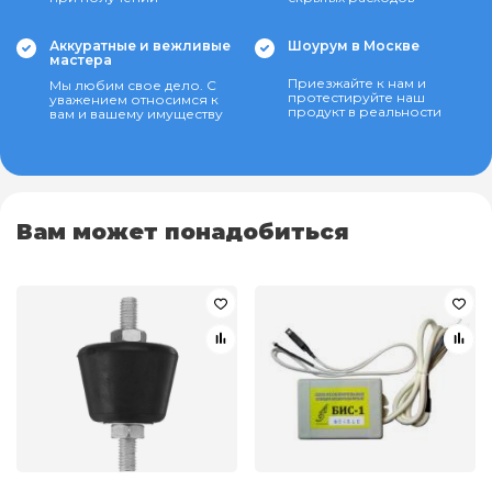
Аккуратные и вежливые
Шоурум в Москве
мастера
Приезжайте к нам и
Мы любим свое дело. С
протестируйте наш
уважением относимся к
продукт в реальности
вам и вашему имуществу
Вам может понадобиться