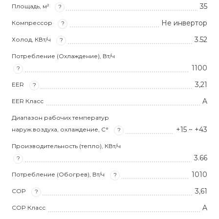
35
Площадь, м²
?
Не инвертор
Компрессор
?
3.52
Холод, КВт/ч
?
Потребление (Охлаждение), Вт/ч
1100
?
3,21
EER
?
A
EER Класс
Диапазон рабочих температур
+15 ~ +43
наруж.воздуха, охлаждение, С°
?
Производительность (тепло), КВт/ч
3.66
?
1010
Потребление (Обогрев), Вт/ч
?
3,61
COP
?
A
COP Класс