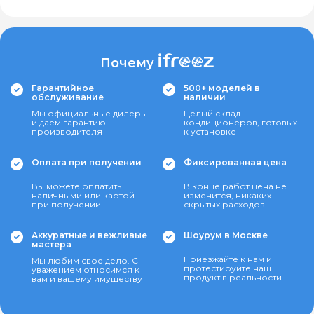
Почему
Гарантийное
500+ моделей в
обслуживание
наличии
Мы официальные дилеры
Целый склад
и даем гарантию
кондиционеров, готовых
производителя
к установке
Оплата при получении
Фиксированная цена
Вы можете оплатить
В конце работ цена не
наличными или картой
изменится, никаких
при получении
скрытых расходов
Аккуратные и вежливые
Шоурум в Москве
мастера
Приезжайте к нам и
Мы любим свое дело. С
протестируйте наш
уважением относимся к
продукт в реальности
вам и вашему имуществу