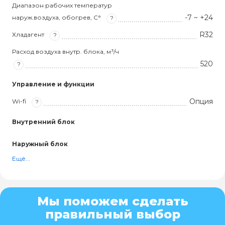
Диапазон рабочих температур
-7 ~ +24
наруж.воздуха, обогрев, С°
?
R32
Хладагент
?
Расход воздуха внутр. блока, м³/ч
520
?
Управление и функции
Опция
Wi-fi
?
Внутренний блок
Наружный блок
Ещё...
Мы поможем сделать
правильный выбор