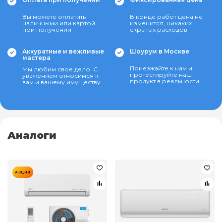
Вы можете оплатить
В конце работ цена не
наличными или картой
изменится, никаких
при получении
скрытых расходов
Аккуратные и вежливые
Шоурум в Москве
мастера
Приезжайте к нам и
Мы любим свое дело. С
протестируйте наш
уважением относимся к
продукт в реальности
вам и вашему имуществу
Аналоги
АКЦИЯ