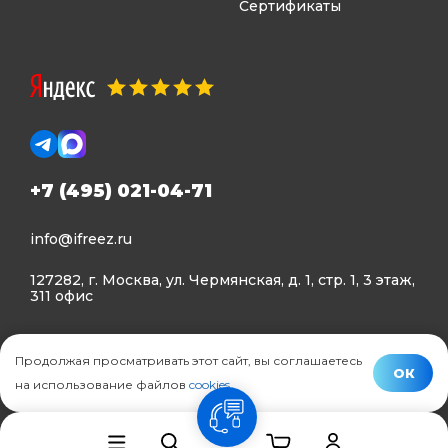
Сертификаты
+7 (495) 021-04-71
info@ifreez.ru
127282, г. Москва, ул. Чермянская, д. 1, стр. 1, 3 этаж,
311 офис
Политика конфиденциальности
Продолжая просматривать этот сайт, вы соглашаетесь
Политика использования Cookies
ОК
на использование файлов
cookies
.
© Ifreez - продажа и установка климатической техники,
связь
2015–2026 г.