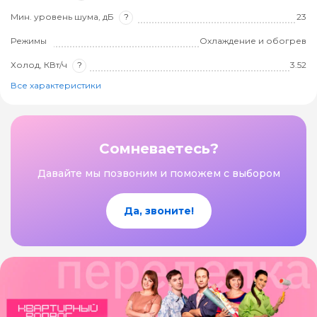
Мин. уровень шума, дБ
?
23
Режимы
Охлаждение и обогрев
Холод, КВт/ч
?
3.52
Все характеристики
Сомневаетесь?
Давайте мы позвоним и поможем с выбором
Да, звоните!