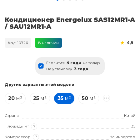
Кондиционер Energolux SAS12MR1-A
/ SAU12MR1-A
Код: 10726
В наличии
4,9
Гарантия
4 года
на товар
На установку
3 года
Другие варианты этой модели
20
м²
25
м²
35
м²
50
м²
Страна
Китай
Площадь, м²
?
35
Компрессор
?
Не инвертор