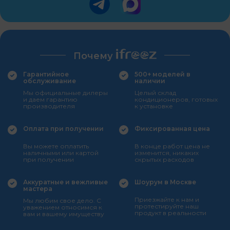
Почему
Гарантийное
500+ моделей в
обслуживание
наличии
Мы официальные дилеры
Целый склад
и даем гарантию
кондиционеров, готовых
производителя
к установке
Оплата при получении
Фиксированная цена
Вы можете оплатить
В конце работ цена не
наличными или картой
изменится, никаких
при получении
скрытых расходов
Аккуратные и вежливые
Шоурум в Москве
мастера
Приезжайте к нам и
Мы любим свое дело. С
протестируйте наш
уважением относимся к
продукт в реальности
вам и вашему имуществу