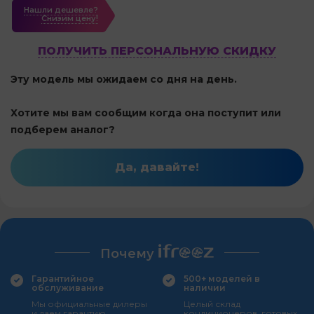
Нашли дешевле?
Cнизим цену!
ПОЛУЧИТЬ ПЕРСОНАЛЬНУЮ СКИДКУ
Эту модель мы ожидаем со дня на день.
Хотите мы вам сообщим когда она поступит или
подберем аналог?
Да, давайте!
Почему
Гарантийное
500+ моделей в
обслуживание
наличии
Мы официальные дилеры
Целый склад
и даем гарантию
кондиционеров, готовых