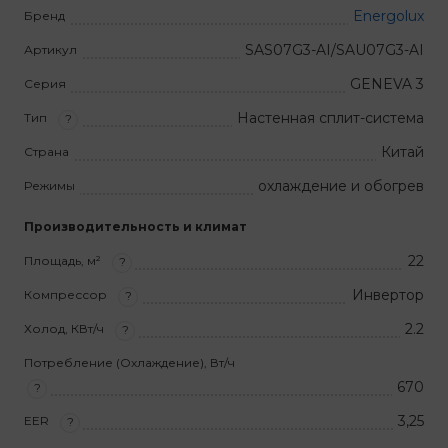
Energolux
Бренд
SAS07G3-AI/SAU07G3-AI
Артикул
GENEVA 3
Серия
Настенная сплит-система
Тип
?
Китай
Страна
охлаждение и обогрев
Режимы
Производительность и климат
22
Площадь, м²
?
Инвертор
Компрессор
?
2.2
Холод, КВт/ч
?
Потребление (Охлаждение), Вт/ч
670
?
3,25
EER
?