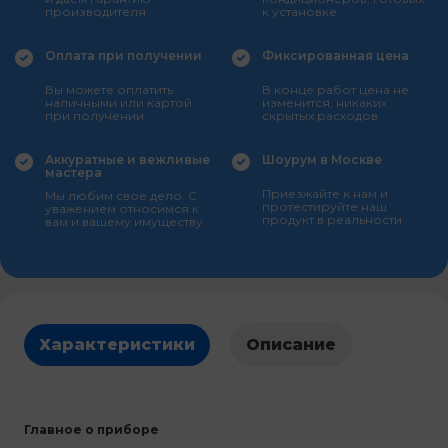
производителя
к установке
Оплата при получении
Фиксированная цена
Вы можете оплатить
В конце работ цена не
наличными или картой
изменится, никаких
при получении
скрытых расходов
Аккуратные и вежливые
Шоурум в Москве
мастера
Приезжайте к нам и
Мы любим свое дело. С
протестируйте наш
уважением относимся к
продукт в реальности
вам и вашему имуществу
Характеристики
Описание
Главное о приборе