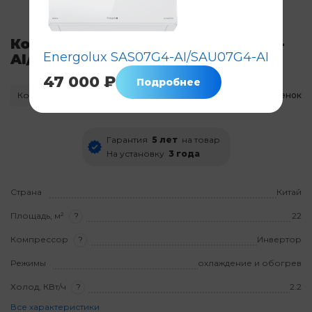
Кондиционер Energolux SAS07G3-
Energolux SAS07G4-AI/SAU07G4-AI
AI/SAU07G3-AI
47 000 ₽
Подробнее
Код: 8471
Нет в наличии
Нет оценок
Гарантия
5 лет
на товар
На установку
3 года
Страна
Китай
Площадь, м²
?
22
Компрессор
?
Инвертор
Режимы
охлаждение и обогрев
Холод, КВт/ч
?
2.2
Все характеристики