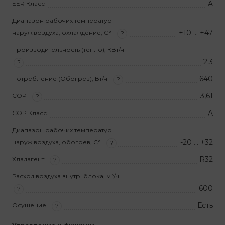
A
EER Класс
Диапазон рабочих температур
+10 … +47
наруж.воздуха, охлаждение, С°
?
Производительность (тепло), КВт/ч
2.3
?
640
Потребление (Обогрев), Вт/ч
?
3,61
COP
?
A
COP Класс
Диапазон рабочих температур
-20 … +32
наруж.воздуха, обогрев, С°
?
R32
Хладагент
?
Расход воздуха внутр. блока, м³/ч
600
?
Есть
Осушение
?