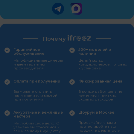
Почему
Гарантийное
500+ моделей в
обслуживание
наличии
Мы официальные дилеры
Целый склад
и даем гарантию
кондиционеров, готовых
производителя
к установке
Оплата при получении
Фиксированная цена
Вы можете оплатить
В конце работ цена не
наличными или картой
изменится, никаких
при получении
скрытых расходов
Аккуратные и вежливые
Шоурум в Москве
мастера
Приезжайте к нам и
Мы любим свое дело. С
протестируйте наш
уважением относимся к
продукт в реальности
вам и вашему имуществу