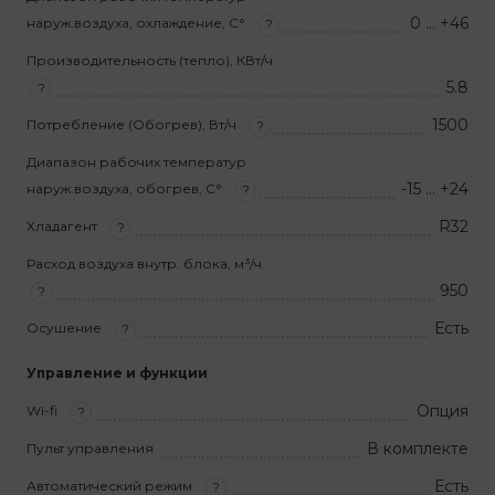
0 … +46
наруж.воздуха, охлаждение, С°
?
Производительность (тепло), КВт/ч
5.8
?
1500
Потребление (Обогрев), Вт/ч
?
Диапазон рабочих температур
-15 … +24
наруж.воздуха, обогрев, С°
?
R32
Хладагент
?
Расход воздуха внутр. блока, м³/ч
950
?
Есть
Осушение
?
Управление и функции
Опция
Wi-fi
?
В комплекте
Пульт управления
Есть
Автоматический режим
?