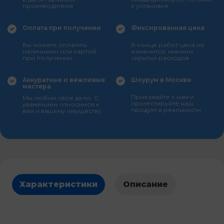
производителя
к установке
Оплата при получении
Фиксированная цена
Вы можете оплатить
В конце работ цена не
наличными или картой
изменится, никаких
при получении
скрытых расходов
Аккуратные и вежливые
Шоурум в Москве
мастера
Приезжайте к нам и
Мы любим свое дело. С
протестируйте наш
уважением относимся к
продукт в реальности
вам и вашему имуществу
Характеристики
Описание