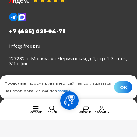
+7 (495) 021-04-71
info@ifreez.ru
127282, г. Москва, ул. Чермянская, д. 1, стр. 1, 3 этаж,
311 офис
Политика конфиденциальности
Продолжая просматривать этот сайт, вы соглашаетесь
Политика использования Cookies
ОК
на использование файлов
cookies
.
© Ifreez - продажа и установка климатической техники,
связь
2015–2026 г.
каталог
поиск
корзина
профиль