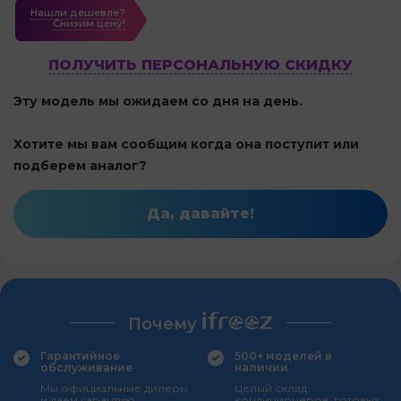
Нашли дешевле?
Cнизим цену!
ПОЛУЧИТЬ ПЕРСОНАЛЬНУЮ СКИДКУ
Эту модель мы ожидаем со дня на день.
Хотите мы вам сообщим когда она поступит или
подберем аналог?
Да, давайте!
Почему
Гарантийное
500+ моделей в
обслуживание
наличии
Мы официальные дилеры
Целый склад
и даем гарантию
кондиционеров, готовых