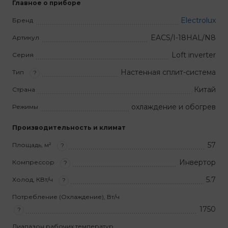
Главное о приборе
Electrolux
Бренд
EACS/I-18HAL/N8
Артикул
Loft inverter
Серия
Настенная сплит-система
Тип
?
Китай
Страна
охлаждение и обогрев
Режимы
Производительность и климат
57
Площадь, м²
?
Инвертор
Компрессор
?
5.7
Холод, КВт/ч
?
Потребление (Охлаждение), Вт/ч
1750
?
Диапазон рабочих температур