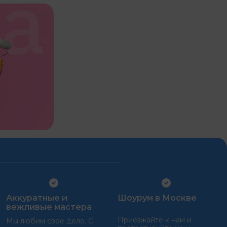
Аккуратные и
Шоурум в Москве
вежливые мастера
Приезжайте к нам и
Мы любим свое дело. С