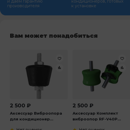
и даем гарантию
кондиционеров, готовых
производителя
к установке
Вам может понадобиться
2 500
₽
2 500
₽
Аксессуар Виброопора
Аксессуар Комплект
для кондиционер...
виброопор RF-V40P...
Нет оценок
Нет оценок