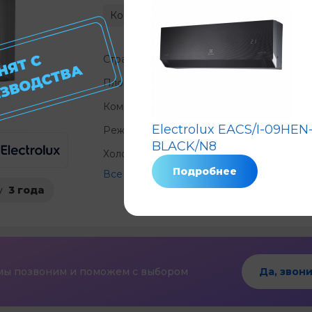
Код: 8542
Нет в наличии
Н
Страна
Площадь, м²
?
Компрессор
?
Electrolux EACS/I-09HEN
Режимы
охлаждение 
BLACK/N8
Холод, КВт/ч
?
Подробнее
Все характеристики
у
3 года
мы позвоним и поможем с выбором
Да, звони