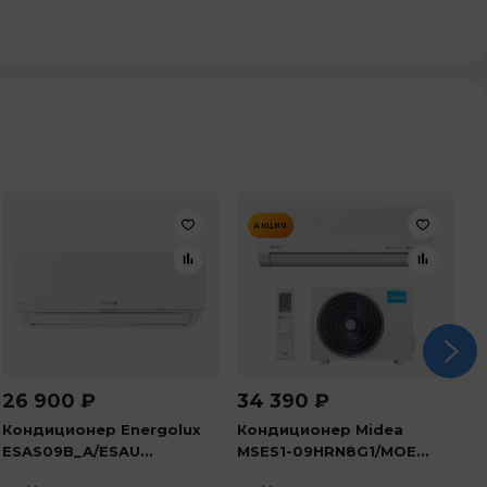
АКЦИЯ
26 900
₽
34 390
₽
4
Кондиционер Energolux
Кондиционер Midea
К
ESAS09B_A/ESAU...
MSES1-09HRN8G1/MOE...
K