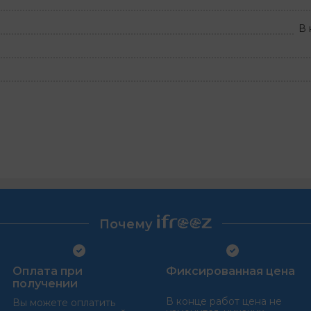
В 
Почему
Оплата при
Фиксированная цена
получении
В конце работ цена не
Вы можете оплатить