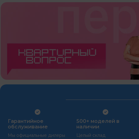
Гарантийное
500+ моделей в
обслуживание
наличии
Мы официальные дилеры
Целый склад