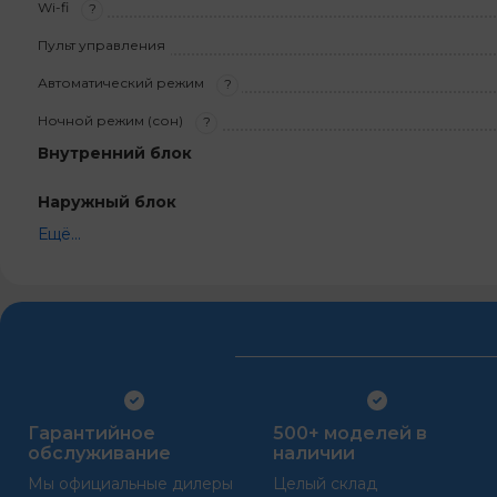
Wi-fi
?
Пульт управления
Автоматический режим
?
Ночной режим (сон)
?
Внутренний блок
Наружный блок
Ещё...
Гарантийное
500+ моделей в
обслуживание
наличии
Мы официальные дилеры
Целый склад