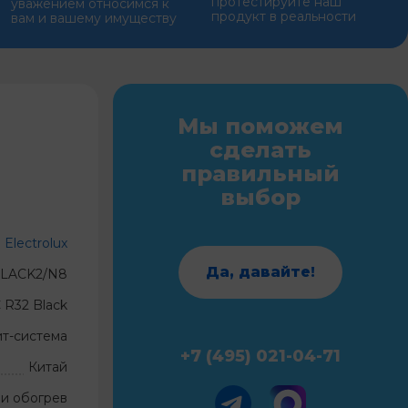
протестируйте наш
уважением относимся к
продукт в реальности
вам и вашему имуществу
Мы поможем
сделать
правильный
выбор
Electrolux
Да, давайте!
BLACK2/N8
C R32 Black
ит-система
+7 (495) 021-04-71
Китай
и обогрев