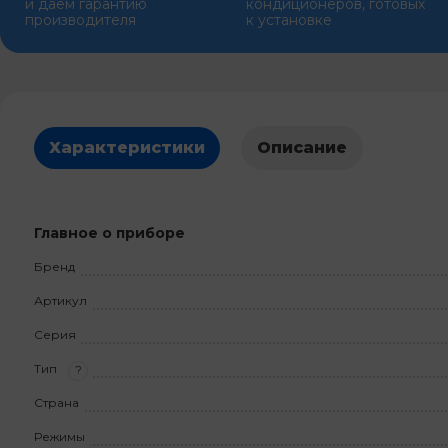
и даем гарантию
кондиционеров, готовых
производителя
к установке
Характеристики
Описание
Главное о приборе
Бренд
Артикул
Серия
Тип
?
Страна
Режимы