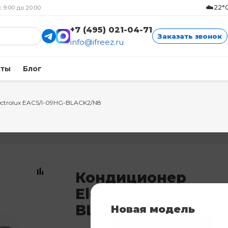
☁️
22°C
с 9:00 до 20:00
+7 (495) 021-04-71
Заказать звонок
info@ifreez.ru
кты
Блог
ectrolux EACS/I-09HG-BLACK2/N8
Кондиционер
Electrolux EACS/I-0
BLACK2/N8
Новая модель