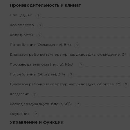
Производительность и климат
Площадь, м²
?
Компрессор
?
Холод, КВт/ч
?
Потребление (Охлаждение), Вт/ч
?
Диапазон рабочих температур наруж.воздуха, охлаждение, С°
Производительность (тепло), КВт/ч
?
Потребление (Обогрев), Вт/ч
?
Диапазон рабочих температур наруж.воздуха, обогрев, С°
?
Хладагент
?
Расход воздуха внутр. блока, м³/ч
?
Осушение
?
Управление и функции