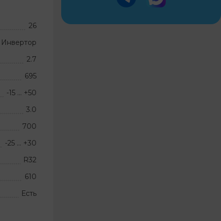
26
Инвертор
2.7
695
-15 … +50
3.0
700
-25 … +30
R32
610
Есть