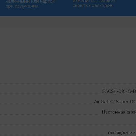
изменится, никаких
наличными или картой
скрытых расходов
при получении
EACS/I-09HG-
Air Gate 2 Super D
Настенная спл
охлаждение 