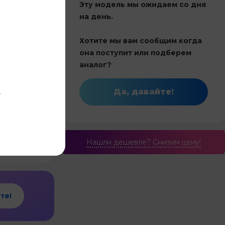
Эту модель мы ожидаем со дня
ет оценок
на день.
Хотите мы вам сообщим когда
Китай
она поступит или подберем
26
аналог?
Инвертор
Да, давайте!
-
и обогрев
2.7
Нашли дешевле? Cнизим цену!
те!