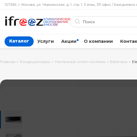
127282, г. Москва, ул. Чермянская, д. 1, стр. 1, 3 этаж, 311 офис / Ежедневно 
КЛИМАТИЧЕСКОЕ
ОБОРУДОВАНИЕ
В МОСКВЕ
Каталог
Услуги
Акции
О компании
Конта
Главная
-
Кондиционеры
-
Настенные сплит-системы
-
Electrolux
-
El