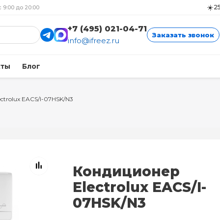
☀️
2
с 9:00 до 20:00
+7 (495) 021-04-71
Заказать звонок
info@ifreez.ru
кты
Блог
ectrolux EACS/I-07HSK/N3
Кондиционер
Electrolux EACS/I-
07HSK/N3