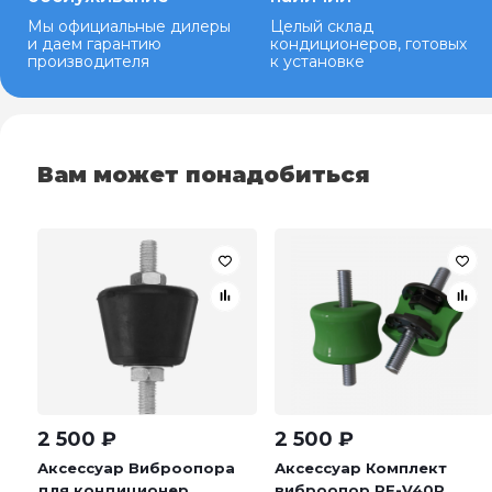
Мы официальные дилеры
Целый склад
и даем гарантию
кондиционеров, готовых
производителя
к установке
Вам может понадобиться
2 500
₽
2 500
₽
Аксессуар Виброопора
Аксессуар Комплект
для кондиционер...
виброопор RF-V40P...