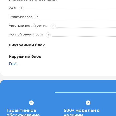
Wi-fi
?
Пульт управления
Автоматический режим
?
Ночной режим (сон)
?
Внутренний блок
Наружный блок
Ещё...
Гарантийное
500+ моделей в
обслуживание
наличии