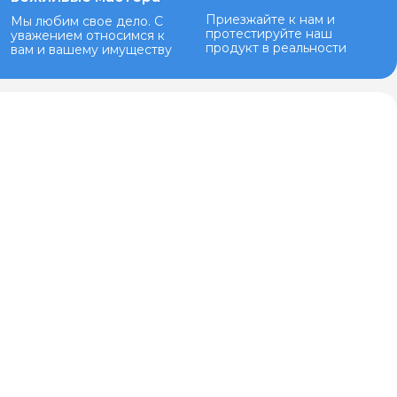
Приезжайте к нам и
Мы любим свое дело. С
протестируйте наш
уважением относимся к
продукт в реальности
вам и вашему имуществу