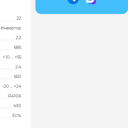
22
Инвертор
2.2
685
+10 … +55
2.4
650
-20 … +24
R410A
430
Есть