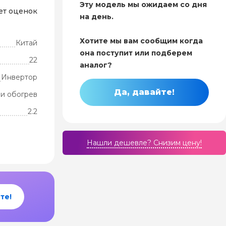
Эту модель мы ожидаем со дня
ет оценок
на день.
Хотите мы вам сообщим когда
Китай
она поступит или подберем
22
аналог?
Инвертор
Да, давайте!
и обогрев
2.2
Нашли дешевле? Cнизим цену!
те!