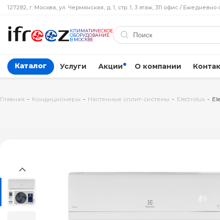
127282, г. Москва, ул. Чермянская, д. 1, стр. 1, 3 этаж, 311 офис / Ежедневно 
КЛИМАТИЧЕСКОЕ
ОБОРУДОВАНИЕ
В МОСКВЕ
Каталог
Услуги
Акции
О компании
Конта
Главная
-
Кондиционеры
-
Настенные сплит-системы
-
Electrolux
-
El