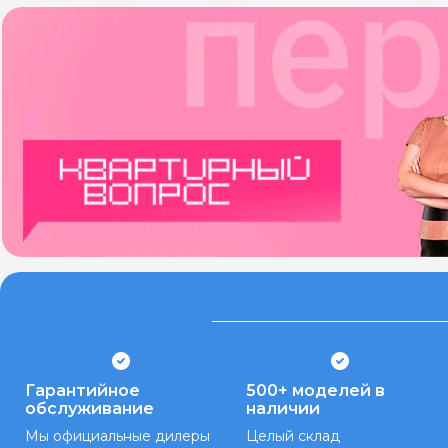
Гарантийное
500+ моделей в
обслуживание
наличии
Мы официальные дилеры
Целый склад