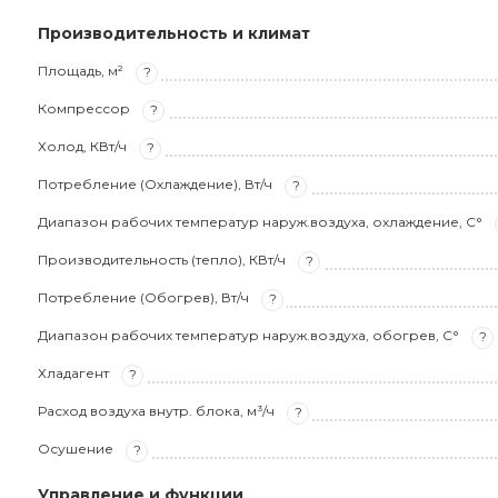
Производительность и климат
Площадь, м²
?
Компрессор
?
Холод, КВт/ч
?
Потребление (Охлаждение), Вт/ч
?
Диапазон рабочих температур наруж.воздуха, охлаждение, С°
Производительность (тепло), КВт/ч
?
Потребление (Обогрев), Вт/ч
?
Диапазон рабочих температур наруж.воздуха, обогрев, С°
?
Хладагент
?
Расход воздуха внутр. блока, м³/ч
?
Осушение
?
Управление и функции