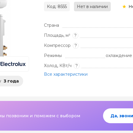
Код: 8555
Нет в наличии
Н
Страна
Площадь, м²
?
Компрессор
?
Режимы
охлаждение 
Холод, КВт/ч
?
Все характеристики
у
3 года
мы позвоним и поможем с выбором
Да, звони