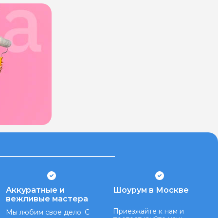
Аккуратные и
Шоурум в Москве
вежливые мастера
Приезжайте к нам и
Мы любим свое дело. С