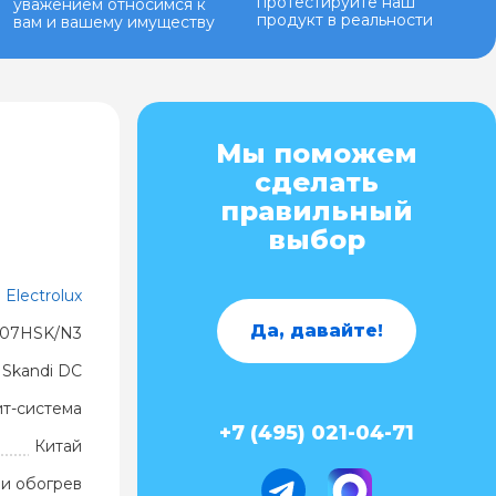
протестируйте наш
уважением относимся к
продукт в реальности
вам и вашему имуществу
Мы поможем
сделать
правильный
выбор
Electrolux
Да, давайте!
-07HSK/N3
Skandi DC
ит-система
+7 (495) 021-04-71
Китай
и обогрев