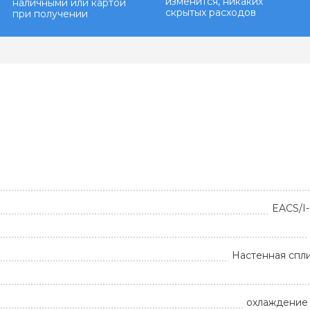
изменится, никаких
наличными или картой
скрытых расходов
при получении
EACS/I
Настенная спл
охлаждение 