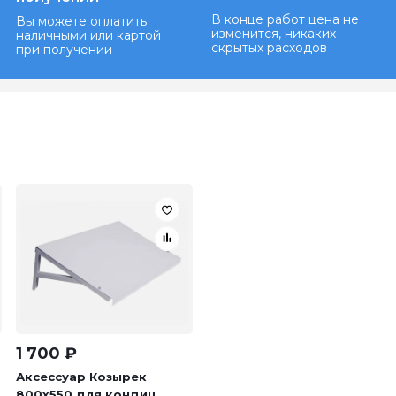
В конце работ цена не
Вы можете оплатить
изменится, никаких
наличными или картой
скрытых расходов
при получении
1 700
₽
Аксессуар Козырек
800х550 для кондиц...