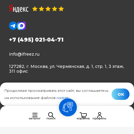
+7 (495) 021-04-71
info@ifreez.ru
127282, г. Москва, ул. Чермянская, д. 1, стр. 1, 3 этаж,
311 офис
Политика конфиденциальности
Продолжая просматривать этот сайт, вы соглашаетесь
Политика использования Cookies
ОК
на использование файлов
cookies
.
© Ifreez - продажа и установка климатической техники,
связь
2015–2026 г.
каталог
поиск
корзина
профиль