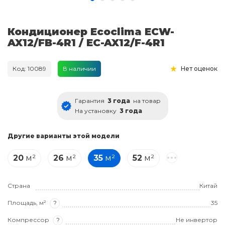
Кондиционер Ecoclima ECW-
AX12/FB-4R1 / EC-AX12/F-4R1
Код: 10089
В наличии
Нет оценок
Гарантия
3 года
на товар
На установку
3 года
Другие варианты этой модели
20
м²
26
м²
35
м²
52
м²
Страна
Китай
Площадь, м²
?
35
Компрессор
?
Не инвертор