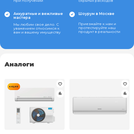
при получении
скрытых расходов
Аккуратные и вежливые
Шоурум в Москве
мастера
Приезжайте к нам и
Мы любим свое дело. С
протестируйте наш
уважением относимся к
продукт в реальности
вам и вашему имуществу
Аналоги
АКЦИЯ