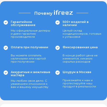
Почему
Гарантийное
500+ моделей в
обслуживание
наличии
Мы официальные дилеры
Целый склад
и даем гарантию
кондиционеров, готовых
производителя
к установке
Оплата при получении
Фиксированная цена
Вы можете оплатить
В конце работ цена не
наличными или картой
изменится, никаких
при получении
скрытых расходов
Аккуратные и вежливые
Шоурум в Москве
мастера
Приезжайте к нам и
Мы любим свое дело. С
протестируйте наш
уважением относимся к
продукт в реальности
вам и вашему имуществу