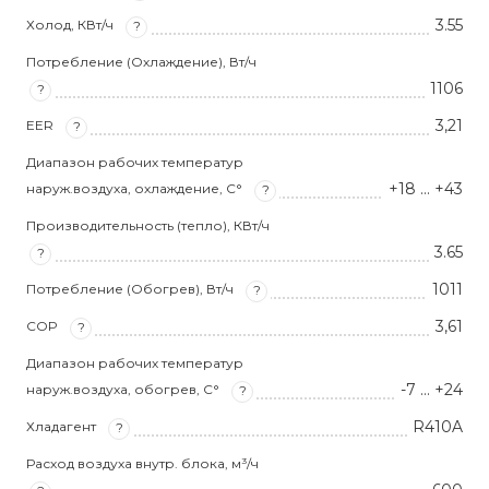
3.55
Холод, КВт/ч
?
Потребление (Охлаждение), Вт/ч
1106
?
3,21
EER
?
Диапазон рабочих температур
+18 … +43
наруж.воздуха, охлаждение, С°
?
Производительность (тепло), КВт/ч
3.65
?
1011
Потребление (Обогрев), Вт/ч
?
3,61
COP
?
Диапазон рабочих температур
-7 … +24
наруж.воздуха, обогрев, С°
?
R410A
Хладагент
?
Расход воздуха внутр. блока, м³/ч