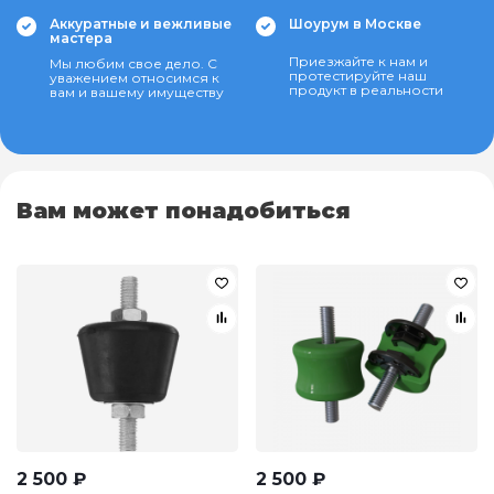
Аккуратные и вежливые
Шоурум в Москве
мастера
Приезжайте к нам и
Мы любим свое дело. С
протестируйте наш
уважением относимся к
продукт в реальности
вам и вашему имуществу
Вам может понадобиться
2 500
₽
2 500
₽