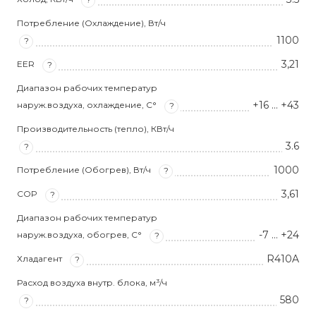
Потребление (Охлаждение), Вт/ч
1100
?
3,21
EER
?
Диапазон рабочих температур
+16 … +43
наруж.воздуха, охлаждение, С°
?
Производительность (тепло), КВт/ч
3.6
?
1000
Потребление (Обогрев), Вт/ч
?
3,61
COP
?
Диапазон рабочих температур
-7 … +24
наруж.воздуха, обогрев, С°
?
R410A
Хладагент
?
Расход воздуха внутр. блока, м³/ч
580
?