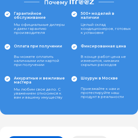
Почему
Гарантийное
500+ моделей в
обслуживание
наличии
Мы официальные дилеры
Целый склад
и даем гарантию
кондиционеров, готовых
производителя
к установке
Оплата при получении
Фиксированная цена
Вы можете оплатить
В конце работ цена не
наличными или картой
изменится, никаких
при получении
скрытых расходов
Аккуратные и вежливые
Шоурум в Москве
мастера
Приезжайте к нам и
Мы любим свое дело. С
протестируйте наш
уважением относимся к
продукт в реальности
вам и вашему имуществу