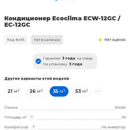
Кондиционер Ecoclima ECW-12GC /
EC-12GC
Код: 8495
Нет в наличии
Нет оценок
Гарантия
3 года
на товар
На установку
3 года
Другие варианты этой модели
21
м²
26
м²
35
м²
53
м²
Страна
Китай
Площадь, м²
?
35
Компрессор
?
Не инвертор