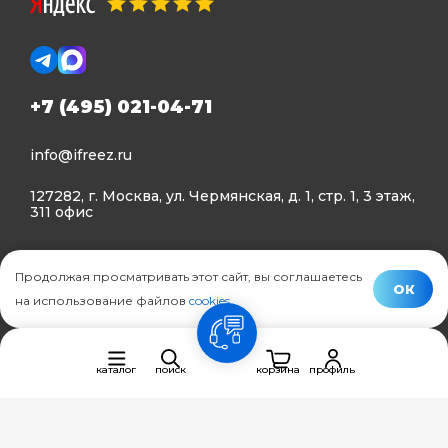
+7 (495) 021-04-71
info@ifreez.ru
127282, г. Москва, ул. Чермянская, д. 1, стр. 1, 3 этаж,
311 офис
Политика конфиденциальности
Продолжая просматривать этот сайт, вы соглашаетесь
Политика использования Cookies
ОК
на использование файлов
cookies
.
© Ifreez - продажа и установка климатической техники,
связь
2015–2026 г.
каталог
поиск
корзина
профиль