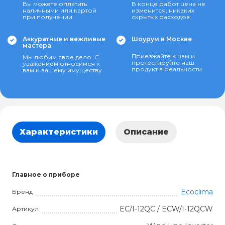
Вы можете оплатить
В конце работ цена не
наличными или картой
изменится, никаких
при получении
скрытых расходов
Аккуратные и вежливые
Шоурум в Москве
мастера
Приезжайте к нам и
Мы любим свое дело. С
протестируйте наш
уважением относимся к
продукт в реальности
вам и вашему имуществу
Характеристики
Описание
Главное о приборе
Ecoclima
Бренд
EC/I-12QC / ECW/I-12QCW
Артикул