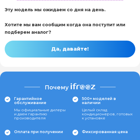
Эту модель мы ожидаем со дня на день.
Хотите мы вам сообщим когда она поступит или
подберем аналог?
Да, давайте!
Почему
Гарантийное
500+ моделей в
обслуживание
наличии
Мы официальные дилеры
Целый склад
и даем гарантию
кондиционеров, готовых
производителя
к установке
Оплата при получении
Фиксированная цена