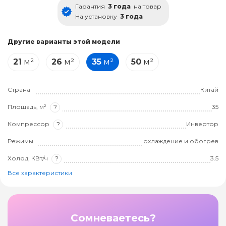
Гарантия
3 года
на товар
На установку
3 года
Другие варианты этой модели
21
м²
26
м²
35
м²
50
м²
Страна
Китай
Площадь, м²
?
35
Компрессор
?
Инвертор
Режимы
охлаждение и обогрев
Холод, КВт/ч
?
3.5
Все характеристики
Сомневаетесь?