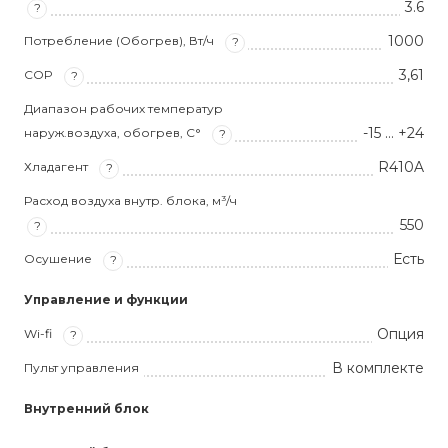
3.6
?
1000
Потребление (Обогрев), Вт/ч
?
3,61
COP
?
Диапазон рабочих температур
-15 … +24
наруж.воздуха, обогрев, С°
?
R410A
Хладагент
?
Расход воздуха внутр. блока, м³/ч
550
?
Есть
Осушение
?
Управление и функции
Опция
Wi-fi
?
В комплекте
Пульт управления
Внутренний блок