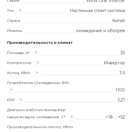
Wind Line Inverter
Серия
Настенная сплит-система
Тип
?
Китай
Страна
охлаждение и обогрев
Режимы
Производительность и климат
35
Площадь, м²
?
Инвертор
Компрессор
?
3.5
Холод, КВт/ч
?
Потребление (Охлаждение), Вт/ч
1100
?
3,21
EER
?
Диапазон рабочих температур
+18 … +52
наруж.воздуха, охлаждение, С°
?
Производительность (тепло), КВт/ч