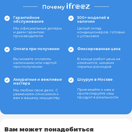
Почему
Гарантийное
500+ моделей в
обслуживание
наличии
Мы официальные дилеры
Целый склад
и даем гарантию
кондиционеров, готовых
производителя
к установке
Оплата при получении
Фиксированная цена
Вы можете оплатить
В конце работ цена не
наличными или картой
изменится, никаких
при получении
скрытых расходов
Аккуратные и вежливые
Шоурум в Москве
мастера
Приезжайте к нам и
Мы любим свое дело. С
протестируйте наш
уважением относимся к
продукт в реальности
вам и вашему имуществу
Вам может понадобиться