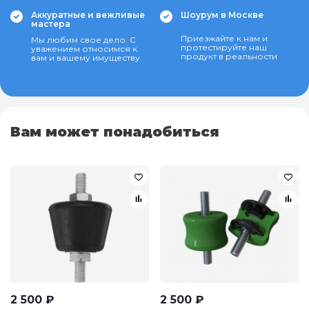
Аккуратные и вежливые
Шоурум в Москве
мастера
Приезжайте к нам и
Мы любим свое дело. С
протестируйте наш
уважением относимся к
продукт в реальности
вам и вашему имуществу
Вам может понадобиться
2 500
₽
2 500
₽