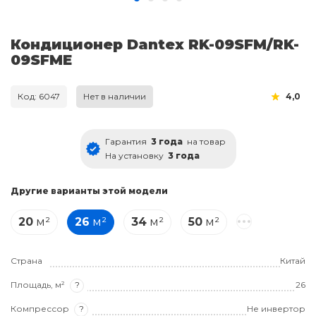
Кондиционер Dantex RK-09SFM/RK-
09SFME
Код: 6047
Нет в наличии
4,0
Гарантия
3 года
на товар
На установку
3 года
Другие варианты этой модели
20
м²
26
м²
34
м²
50
м²
Страна
Китай
Площадь, м²
?
26
Компрессор
?
Не инвертор