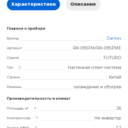
Характеристики
Описание
Главное о приборе
Dantex
Бренд
RK-09SFM/RK-09SFME
Артикул
FUTURO
Серия
Настенная сплит-система
Тип
?
Китай
Страна
охлаждение и обогрев
Режимы
Производительность и климат
26
Площадь, м²
?
Не инвертор
Компрессор
?
2.2
Холод, КВт/ч
?