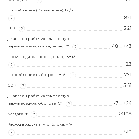
Потребление (Охлаждение), Вт/ч
821
?
3,21
EER
?
Диапазон рабочих температур
-18 … +43
наруж.воздуха, охлаждение, С°
?
Производительность (тепло), КВт/ч
2.3
?
771
Потребление (Обогрев), Вт/ч
?
3,61
COP
?
Диапазон рабочих температур
-7 … +24
наруж.воздуха, обогрев, С°
?
R410A
Хладагент
?
Расход воздуха внутр. блока, м³/ч
510
?