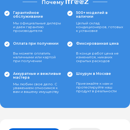
Почему
Гарантийное
500+ моделей в
обслуживание
наличии
Мы официальные дилеры
Целый склад
и даем гарантию
кондиционеров, готовых
производителя
к установке
Оплата при получении
Фиксированная цена
Вы можете оплатить
В конце работ цена не
наличными или картой
изменится, никаких
при получении
скрытых расходов
Аккуратные и вежливые
Шоурум в Москве
мастера
Приезжайте к нам и
Мы любим свое дело. С
протестируйте наш
уважением относимся к
продукт в реальности
вам и вашему имуществу