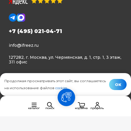
+7 (495) 021-04-71
info@ifreez.ru
127282, г. Москва, ул. Чермянская, д. 1, стр. 1, 3 этаж,
311 офис
Политика конфиденциальности
Продолжая просматривать этот сайт, вы соглашаетесь
Политика использования Cookies
ОК
на использование файлов
cookies
.
© Ifreez - продажа и установка климатической техники,
связь
2015–2026 г.
каталог
поиск
корзина
профиль