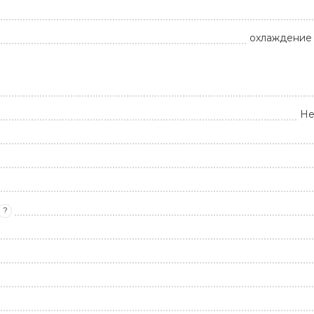
охлаждение 
Не
?