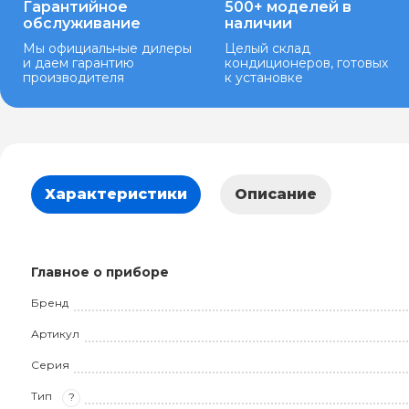
Гарантийное
500+ моделей в
обслуживание
наличии
Мы официальные дилеры
Целый склад
и даем гарантию
кондиционеров, готовых
производителя
к установке
Характеристики
Описание
Главное о приборе
Бренд
Артикул
Серия
Тип
?