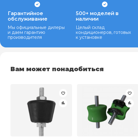
Гарантийное
500+ моделей в
обслуживание
наличии
Мы официальные дилеры
Целый склад
и даем гарантию
кондиционеров, готовых
производителя
к установке
Вам может понадобиться