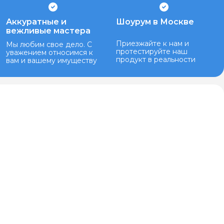
Аккуратные и
Шоурум в Москве
вежливые мастера
Приезжайте к нам и
Мы любим свое дело. С
протестируйте наш
уважением относимся к
продукт в реальности
вам и вашему имуществу