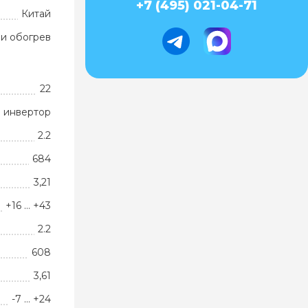
+7 (495) 021-04-71
Китай
и обогрев
22
 инвертор
2.2
684
3,21
+16 … +43
2.2
608
3,61
-7 … +24