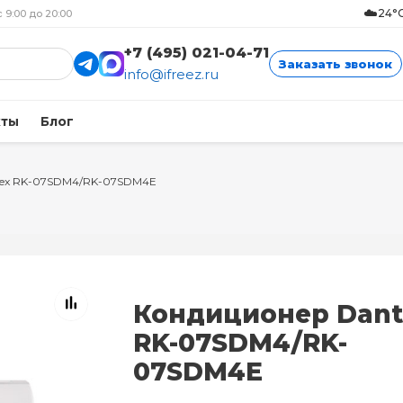
☁️
24°C
с 9:00 до 20:00
+7 (495) 021-04-71
Заказать звонок
info@ifreez.ru
кты
Блог
ex RK-07SDM4/RK-07SDM4E
Кондиционер Dant
RK-07SDM4/RK-
07SDM4E