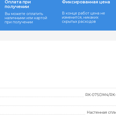
Оплата при
Фиксированная цена
получении
В конце работ цена не
Вы можете оплатить
изменится, никаких
наличными или картой
скрытых расходов
при получении
RK-07SDM4/RK
Настенная спл