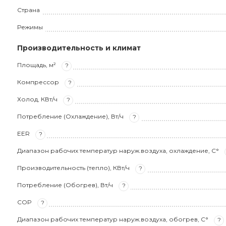
Страна
Режимы
Производительность и климат
Площадь, м²
?
Компрессор
?
Холод, КВт/ч
?
Потребление (Охлаждение), Вт/ч
?
EER
?
Диапазон рабочих температур наруж.воздуха, охлаждение, С°
Производительность (тепло), КВт/ч
?
Потребление (Обогрев), Вт/ч
?
COP
?
Диапазон рабочих температур наруж.воздуха, обогрев, С°
?