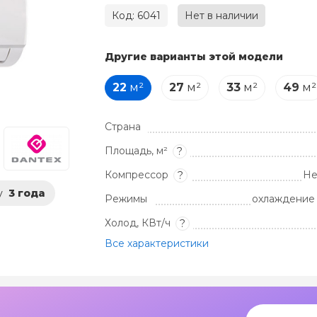
Код: 6041
Нет в наличии
Другие варианты этой модели
22
м²
27
м²
33
м²
49
м²
Страна
Площадь, м²
?
Компрессор
Не
?
у
3 года
Режимы
охлаждение 
Холод, КВт/ч
?
Все характеристики