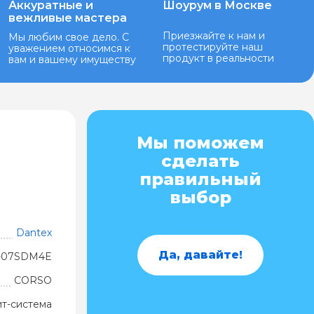
Аккуратные и
Шоурум в Москве
вежливые мастера
Приезжайте к нам и
Мы любим свое дело. С
протестируйте наш
уважением относимся к
продукт в реальности
вам и вашему имуществу
Мы поможем
сделать
правильный
выбор
Dantex
Да, давайте!
-07SDM4E
CORSO
ит-система