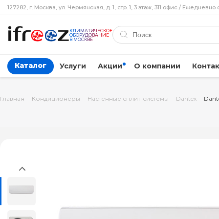
127282, г. Москва, ул. Чермянская, д. 1, стр. 1, 3 этаж, 311 офис / Ежедневно 
КЛИМАТИЧЕСКОЕ
ОБОРУДОВАНИЕ
В МОСКВЕ
Каталог
Услуги
Акции
О компании
Конта
Главная
-
Кондиционеры
-
Настенные сплит-системы
-
Dantex
-
Dant