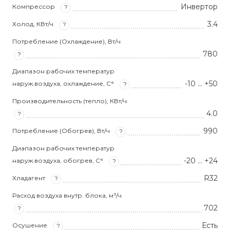
Инвертор
Компрессор
?
3.4
Холод, КВт/ч
?
Потребление (Охлаждение), Вт/ч
780
?
Диапазон рабочих температур
-10 … +50
наруж.воздуха, охлаждение, С°
?
Производительность (тепло), КВт/ч
4.0
?
990
Потребление (Обогрев), Вт/ч
?
Диапазон рабочих температур
-20 … +24
наруж.воздуха, обогрев, С°
?
R32
Хладагент
?
Расход воздуха внутр. блока, м³/ч
702
?
Есть
Осушение
?