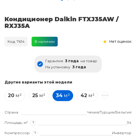
Кондиционер Daikin FTXJ35AW /
RXJ35A
Код: 7614
В наличии
Нет оценок
Гарантия
3 года
на товар
На установку
3 года
Другие варианты этой модели
20
м²
25
м²
34
м²
42
м²
Страна
Чехия/Турция/Бельгия
Площадь, м²
?
34
Компрессор
?
Инвертор