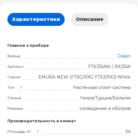
Характеристики
Описание
Главное о приборе
Daikin
Бренд
FTXJ35AW / RXJ35A
Артикул
EMURA NEW (FTXG/RXG FTXJ/RXJ) White
Серия
Настенная сплит-система
Тип
?
Чехия/Турция/Бельгия
Страна
охлаждение и обогрев
Режимы
Производительность и климат
34
Площадь, м²
?