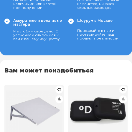
наличными или картой
изменится, никаких
при получении
скрытых расходов
Аккуратные и вежливые
Шоурум в Москве
мастера
Приезжайте к нам и
Мы любим свое дело. С
протестируйте наш
уважением относимся к
продукт в реальности
вам и вашему имуществу
Вам может понадобиться