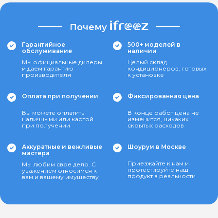
Почему
Гарантийное
500+ моделей в
обслуживание
наличии
Мы официальные дилеры
Целый склад
и даем гарантию
кондиционеров, готовых
производителя
к установке
Оплата при получении
Фиксированная цена
Вы можете оплатить
В конце работ цена не
наличными или картой
изменится, никаких
при получении
скрытых расходов
Аккуратные и вежливые
Шоурум в Москве
мастера
Приезжайте к нам и
Мы любим свое дело. С
протестируйте наш
уважением относимся к
продукт в реальности
вам и вашему имуществу