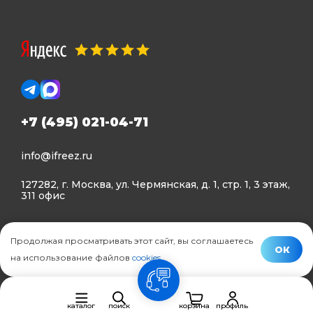
+7 (495) 021-04-71
info@ifreez.ru
127282, г. Москва, ул. Чермянская, д. 1, стр. 1, 3 этаж,
311 офис
Политика конфиденциальности
Продолжая просматривать этот сайт, вы соглашаетесь
Политика использования Cookies
ОК
на использование файлов
cookies
.
© Ifreez - продажа и установка климатической техники,
связь
2015–2026 г.
каталог
поиск
корзина
профиль