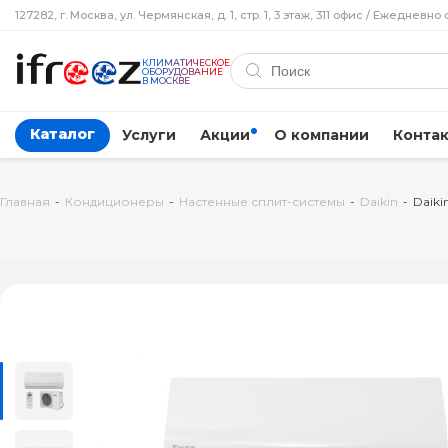
127282, г. Москва, ул. Чермянская, д. 1, стр. 1, 3 этаж, 311 офис / Ежедневно 
КЛИМАТИЧЕСКОЕ
ОБОРУДОВАНИЕ
В МОСКВЕ
Каталог
Услуги
Акции
О компании
Конта
Главная
-
Кондиционеры
-
Настенные сплит-системы
-
Daikin
-
Daiki