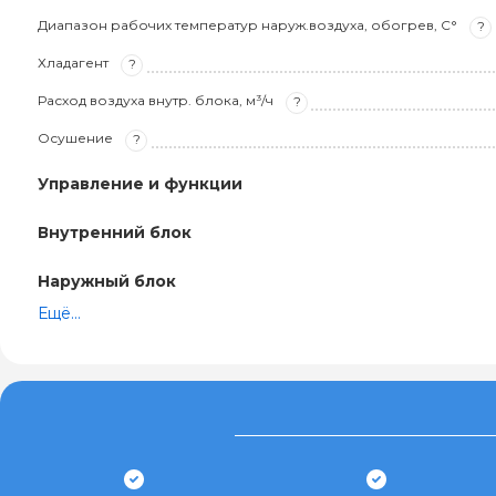
Диапазон рабочих температур наруж.воздуха, обогрев, С°
?
Хладагент
?
Расход воздуха внутр. блока, м³/ч
?
Осушение
?
Управление и функции
Внутренний блок
Наружный блок
Ещё...