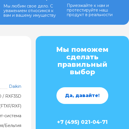
Приезжайте к нам и
Мы любим свое дело. С
протестируйте наш
уважением относимся к
продукт в реальности
вам и вашему имуществу
Мы поможем
сделать
правильный
выбор
Daikin
Да, давайте!
D / RXF35D
(FTXF/RXF)
ит-система
+7 (495) 021-04-71
ия/Бельгия