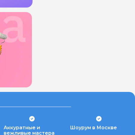
Аккуратные и
Шоурум в Москве
вежливые мастера