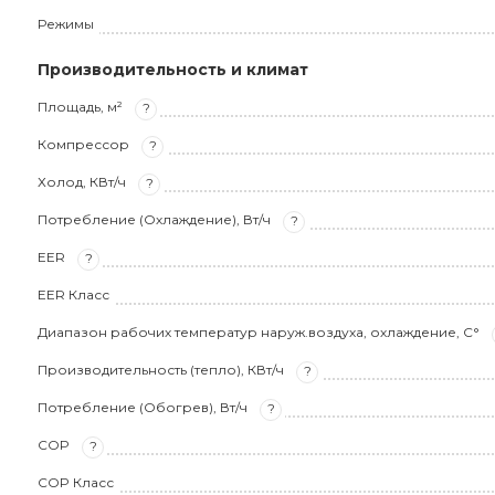
Режимы
Производительность и климат
Площадь, м²
?
Компрессор
?
Холод, КВт/ч
?
Потребление (Охлаждение), Вт/ч
?
EER
?
EER Класс
Диапазон рабочих температур наруж.воздуха, охлаждение, С°
Производительность (тепло), КВт/ч
?
Потребление (Обогрев), Вт/ч
?
COP
?
COP Класс