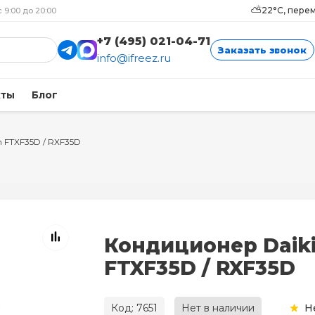
⛅
22°C, пере
с 9:00 до 20:00
+7 (495) 021-04-71
Заказать звонок
info@ifreez.ru
кты
Блог
n FTXF35D / RXF35D
Кондиционер Daik
FTXF35D / RXF35D
Код: 7651
Нет в наличии
Н