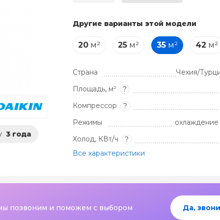
Другие варианты этой модели
20
м²
25
м²
35
м²
42
м²
Страна
Чехия/Турц
Площадь, м²
?
Компрессор
?
Режимы
охлаждение 
у
3 года
Холод, КВт/ч
?
Все характеристики
мы позвоним и поможем с выбором
Да, звони