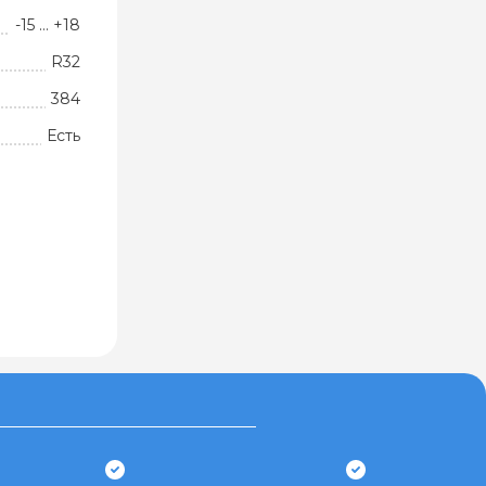
-15 … +18
R32
384
Есть