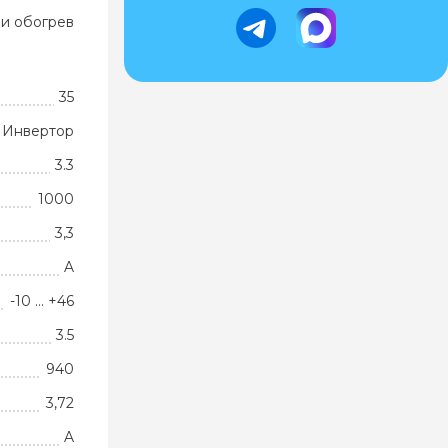
и обогрев
35
Инвертор
3.3
1000
3,3
A
-10 … +46
3.5
940
3,72
A