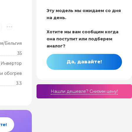
Эту модель мы ожидаем со дня
на день.
Хотите мы вам сообщим когда
она поступит или подберем
ия/Бельгия
аналог?
35
Да, давайте!
Инвертор
и обогрев
3.3
Нашли дешевле? Cнизим цену!
те!