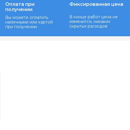
Оплата при
Фиксированная цена
получении
В конце работ цена не
Вы можете оплатить
изменится, никаких
наличными или картой
скрытых расходов
при получении