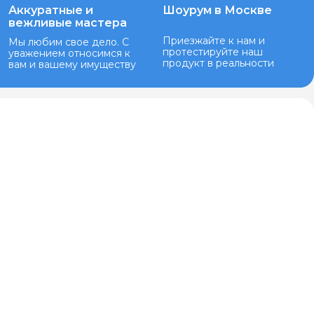
Аккуратные и
Шоурум в Москве
вежливые мастера
Приезжайте к нам и
Мы любим свое дело. С
протестируйте наш
уважением относимся к
продукт в реальности
вам и вашему имуществу