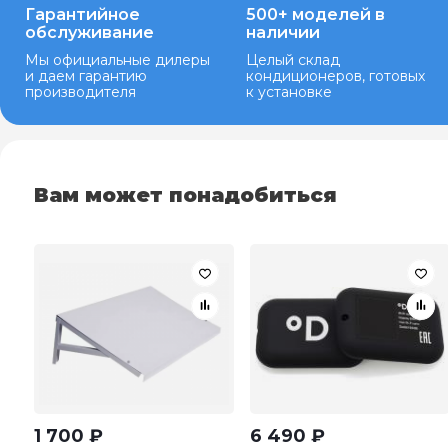
Гарантийное
500+ моделей в
обслуживание
наличии
Мы официальные дилеры
Целый склад
и даем гарантию
кондиционеров, готовых
производителя
к установке
Вам может понадобиться
1 700
₽
6 490
₽