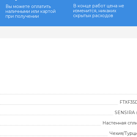
В конце работ цена не
Вы можете оплатить
изменится, никаких
наличными или картой
скрытых расходов
при получении
FTXF35
SENSIRA 
Настенная спл
Чехия/Турц