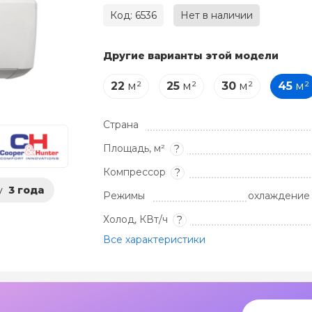
Код: 6536
Нет в наличии
Другие варианты этой модели
22
м²
25
м²
30
м²
45
м²
Страна
Площадь, м²
?
Компрессор
?
у
3 года
Режимы
охлаждение 
Холод, КВт/ч
?
Все характеристики