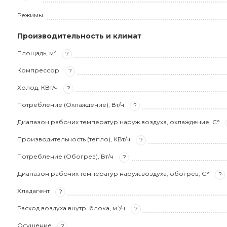
Режимы
Производительность и климат
Площадь, м²
?
Компрессор
?
Холод, КВт/ч
?
Потребление (Охлаждение), Вт/ч
?
Диапазон рабочих температур наруж.воздуха, охлаждение, С°
Производительность (тепло), КВт/ч
?
Потребление (Обогрев), Вт/ч
?
Диапазон рабочих температур наруж.воздуха, обогрев, С°
?
Хладагент
?
Расход воздуха внутр. блока, м³/ч
?
Осушение
?