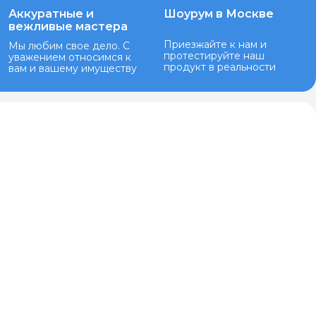
Аккуратные и
Шоурум в Москве
вежливые мастера
Приезжайте к нам и
Мы любим свое дело. С
протестируйте наш
уважением относимся к
продукт в реальности
вам и вашему имуществу