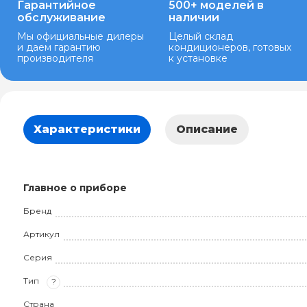
Гарантийное
500+ моделей в
обслуживание
наличии
Мы официальные дилеры
Целый склад
и даем гарантию
кондиционеров, готовых
производителя
к установке
Характеристики
Описание
Главное о приборе
Бренд
Артикул
Серия
Тип
?
Страна