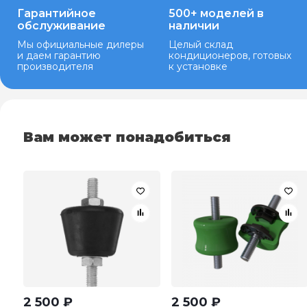
Гарантийное
500+ моделей в
обслуживание
наличии
Мы официальные дилеры
Целый склад
и даем гарантию
кондиционеров, готовых
производителя
к установке
Вам может понадобиться
2 500
₽
2 500
₽