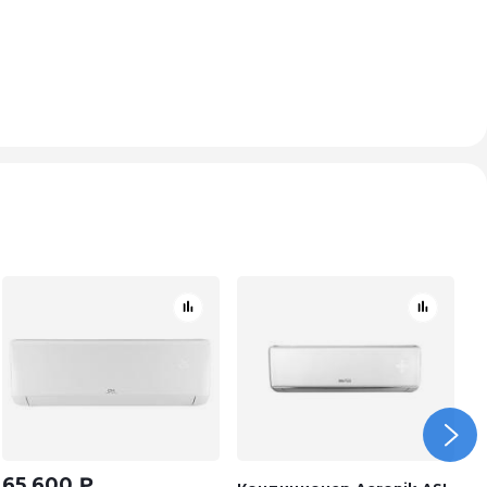
65 600
₽