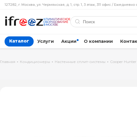
127282, г. Москва, ул. Чермянская, д. 1, стр. 1, 3 этаж, 311 офис / Ежедневно 
КЛИМАТИЧЕСКОЕ
ОБОРУДОВАНИЕ
В МОСКВЕ
Каталог
Услуги
Акции
О компании
Конта
Главная
-
Кондиционеры
-
Настенные сплит-системы
-
Cooper Hunter