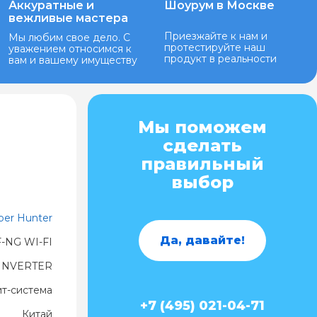
Аккуратные и
Шоурум в Москве
вежливые мастера
Приезжайте к нам и
Мы любим свое дело. С
протестируйте наш
уважением относимся к
продукт в реальности
вам и вашему имуществу
Мы поможем
сделать
правильный
выбор
per Hunter
Да, давайте!
-NG WI-FI
 INVERTER
ит-система
+7 (495) 021-04-71
Китай