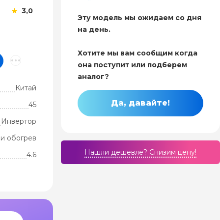
3,0
Эту модель мы ожидаем со дня
на день.
Хотите мы вам сообщим когда
она поступит или подберем
аналог?
Китай
Да, давайте!
45
Инвертор
и обогрев
Нашли дешевле? Cнизим цену!
4.6