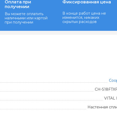
Оплата при
Фиксированная цена
получении
В конце работ цена не
Вы можете оплатить
изменится, никаких
наличными или картой
скрытых расходов
при получении
Coo
CH-S18FTXF
VITAL
Настенная спл