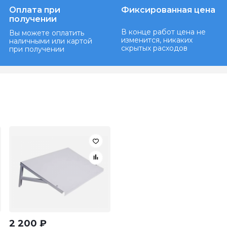
Оплата при
Фиксированная цена
получении
В конце работ цена не
Вы можете оплатить
изменится, никаких
наличными или картой
скрытых расходов
при получении
2 200
₽