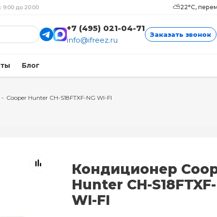
⛅
22°C, пере
с 9:00 до 20:00
+7 (495) 021-04-71
Заказать звонок
info@ifreez.ru
кты
Блог
-
Cooper Hunter CH-S18FTXF-NG WI-FI
Кондиционер Coop
Hunter CH-S18FTXF
WI-FI