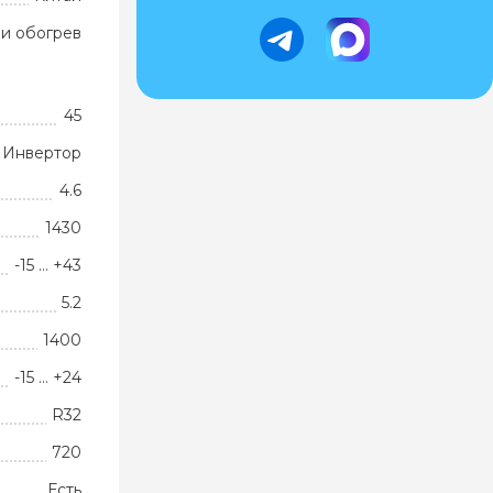
и обогрев
45
Инвертор
4.6
1430
-15 … +43
5.2
1400
-15 … +24
R32
720
Есть