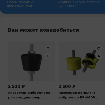
и даем гарантию
кондиционеров, готовых
производителя
к установке
Вам может понадобиться
2 500
₽
2 500
₽
Аксессуар Виброопора
Аксессуар Комплект
для кондиционер...
виброопор RF-V60P...