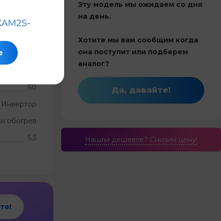
Эту модель мы ожидаем со дня
на день.
XAM2S-
Хотите мы вам сообщим когда
она поступит или подберем
е
аналог?
Китай
50
Да, давайте!
Инвертор
и обогрев
5.3
Нашли дешевле? Cнизим цену!
те!