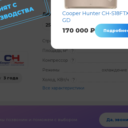
Cooper Hunter CH-S18FT
Другие варианты этой модели
GD
25
м²
70
м²
170 000 ₽
Подробне
Страна
Площадь, м²
?
Компрессор
?
Режимы
охлаждение 
у
3 года
Холод, КВт/ч
?
Все характеристики
мы позвоним и поможем с выбором
Да, звони