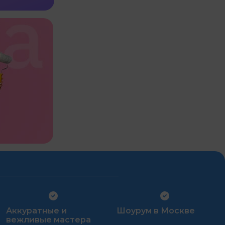
Аккуратные и
Шоурум в Москве
вежливые мастера