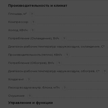
Производительность и климат
Площадь, м²
?
Компрессор
?
Холод, КВт/ч
?
Потребление (Охлаждение), Вт/ч
?
Диапазон рабочих температур наруж.воздуха, охлаждение, С°
Производительность (тепло), КВт/ч
?
Потребление (Обогрев), Вт/ч
?
Диапазон рабочих температур наруж.воздуха, обогрев, С°
?
Хладагент
?
Расход воздуха внутр. блока, м³/ч
?
Осушение
?
Управление и функции