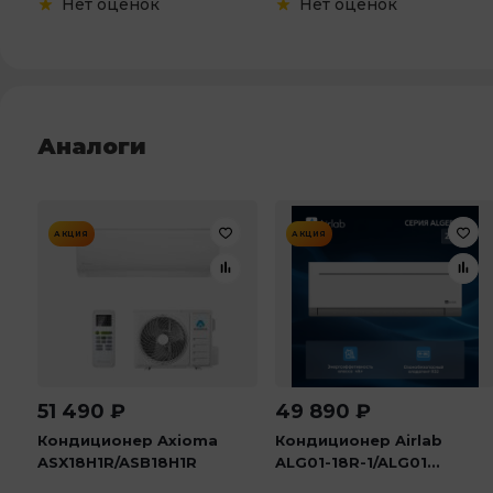
Нет оценок
Нет оценок
Аналоги
АКЦИЯ
АКЦИЯ
51 490
₽
49 890
₽
Кондиционер Axioma
Кондиционер Airlab
ASX18H1R/ASB18H1R
ALG01-18R-1/ALG01...