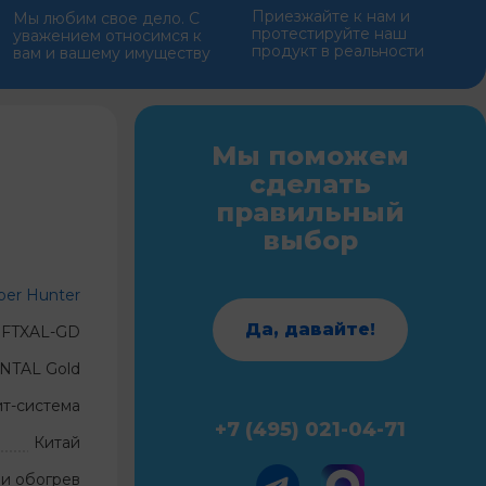
Приезжайте к нам и
Мы любим свое дело. С
протестируйте наш
уважением относимся к
продукт в реальности
вам и вашему имуществу
Мы поможем
сделать
правильный
выбор
per Hunter
Да, давайте!
8FTXAL-GD
TAL Gold
ит-система
+7 (495) 021-04-71
Китай
и обогрев