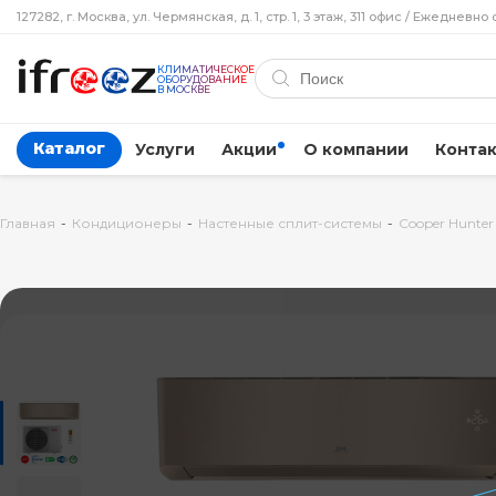
127282, г. Москва, ул. Чермянская, д. 1, стр. 1, 3 этаж, 311 офис / Ежедневно 
КЛИМАТИЧЕСКОЕ
ОБОРУДОВАНИЕ
В МОСКВЕ
Каталог
Услуги
Акции
О компании
Конта
Главная
-
Кондиционеры
-
Настенные сплит-системы
-
Cooper Hunter