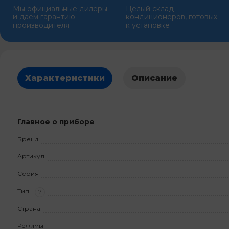
Мы официальные дилеры
Целый склад
и даем гарантию
кондиционеров, готовых
производителя
к установке
Характеристики
Описание
Главное о приборе
Бренд
Артикул
Серия
Тип
?
Страна
Режимы