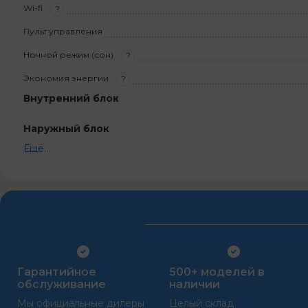
Wi-fi
?
Пульт управления
Ночной режим (сон)
?
Экономия энергии
?
Внутренний блок
Наружный блок
Ещё...
Гарантийное
500+ моделей в
обслуживание
наличии
Мы официальные дилеры
Целый склад