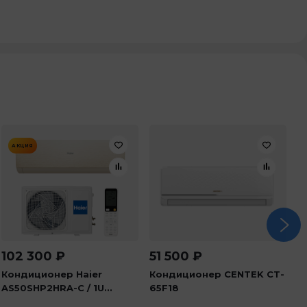
АКЦИЯ
102 300
₽
51 500
₽
1
Кондиционер Haier
Кондиционер CENTEK CT-
К
AS50SHP2HRA-C / 1U...
65F18
A