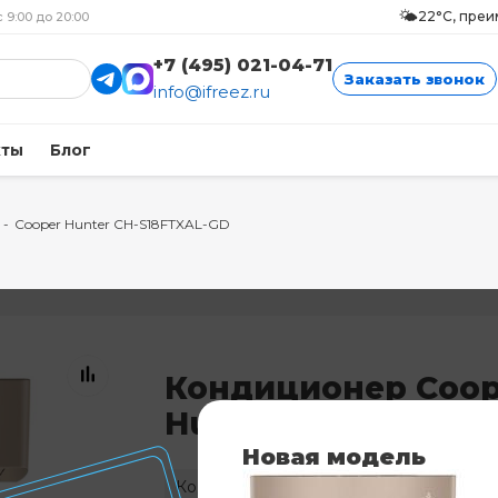
🌤️
22°C, пре
с 9:00 до 20:00
+7 (495) 021-04-71
Заказать звонок
info@ifreez.ru
кты
Блог
-
Cooper Hunter CH-S18FTXAL-GD
Кондиционер Coop
Hunter CH-S18FTXA
Новая модель
Код: 6565
Нет в наличии