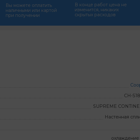
В конце работ цена не
Вы можете оплатить
изменится, никаких
наличными или картой
скрытых расходов
при получении
Coo
CH-S1
SUPREME CONTINEN
Настенная спл
охлаждение 