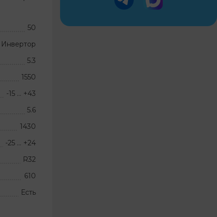
50
Инвертор
5.3
1550
-15 … +43
5.6
1430
-25 … +24
R32
610
Есть