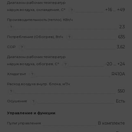
Диапазон рабочих температур
+16 … +49
наруж.воздуха, охлаждение, С°
?
Производительность (тепло), КВт/ч
2.3
?
635
Потребление (Обогрев), Вт/ч
?
3,62
COP
?
Диапазон рабочих температур
-20 … +24
наруж.воздуха, обогрев, С°
?
R410A
Хладагент
?
Расход воздуха внутр. блока, м³/ч
550
?
Есть
Осушение
?
Управление и функции
В комплекте
Пульт управления