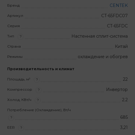
CENTEK
Бренд
CT-65FDC07
Артикул
CT-65FDC
Серия
Настенная сплит-система
Тип
?
Китай
Страна
охлаждение и обогрев
Режимы
Производительность и климат
22
Площадь, м²
?
Инвертор
Компрессор
?
2.2
Холод, КВт/ч
?
Потребление (Охлаждение), Вт/ч
685
?
3,21
EER
?