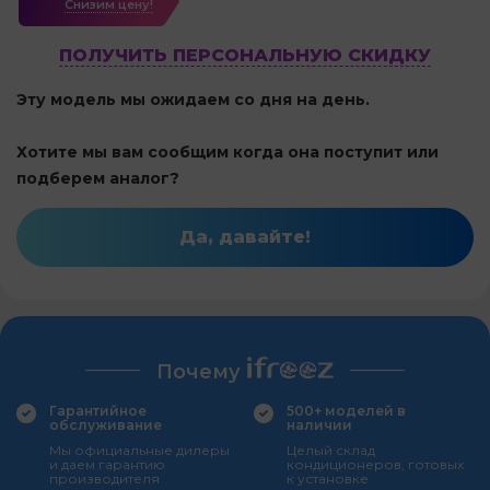
Cнизим цену!
ПОЛУЧИТЬ ПЕРСОНАЛЬНУЮ СКИДКУ
Эту модель мы ожидаем со дня на день.
Хотите мы вам сообщим когда она поступит или
подберем аналог?
Да, давайте!
Почему
Гарантийное
500+ моделей в
обслуживание
наличии
Мы официальные дилеры
Целый склад
и даем гарантию
кондиционеров, готовых
производителя
к установке