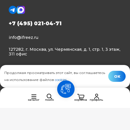
+7 (495) 021-04-71
info@ifreez.ru
127282, г. Москва, ул. Чермянская, д. 1, стр. 1, 3 этаж,
311 офис
Политика конфиденциальности
Продолжая просматривать этот сайт, вы соглашаетесь
Политика использования Cookies
ОК
на использование файлов
cookies
.
© Ifreez - продажа и установка климатической техники,
связь
2015–2026 г.
каталог
поиск
корзина
профиль