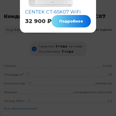
CENTEK CT-65K07 WiFi
Кондиционер CENTEK CT-65FDC07
32 900 ₽
Подробнее
Код: 8365
Нет в наличии
Нет оценок
Гарантия
3 года
на товар
На установку
3 года
Страна
Китай
Площадь, м²
?
22
Компрессор
?
Инвертор
Режимы
охлаждение и обогрев
Холод, КВт/ч
?
2.2
Все характеристики