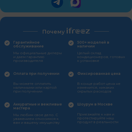
Почему
Гарантийное
500+ моделей в
обслуживание
наличии
Мы официальные дилеры
Целый склад
и даем гарантию
кондиционеров, готовых
производителя
к установке
Оплата при получении
Фиксированная цена
Вы можете оплатить
В конце работ цена не
наличными или картой
изменится, никаких
при получении
скрытых расходов
Аккуратные и вежливые
Шоурум в Москве
мастера
Приезжайте к нам и
Мы любим свое дело. С
протестируйте наш
уважением относимся к
продукт в реальности
вам и вашему имуществу