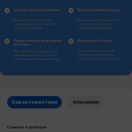
Оплата при получении
Фиксированная цена
Вы можете оплатить
В конце работ цена не
наличными или картой
изменится, никаких
при получении
скрытых расходов
Аккуратные и вежливые
Шоурум в Москве
мастера
Приезжайте к нам и
Мы любим свое дело. С
протестируйте наш
уважением относимся к
продукт в реальности
вам и вашему имуществу
Характеристики
Описание
Главное о приборе