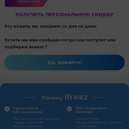
Cнизим цену!
ПОЛУЧИТЬ ПЕРСОНАЛЬНУЮ СКИДКУ
Эту модель мы ожидаем со дня на день.
Хотите мы вам сообщим когда она поступит или
подберем аналог?
Да, давайте!
Почему
Гарантийное
500+ моделей в
обслуживание
наличии
Мы официальные дилеры
Целый склад
и даем гарантию
кондиционеров, готовых
производителя
к установке