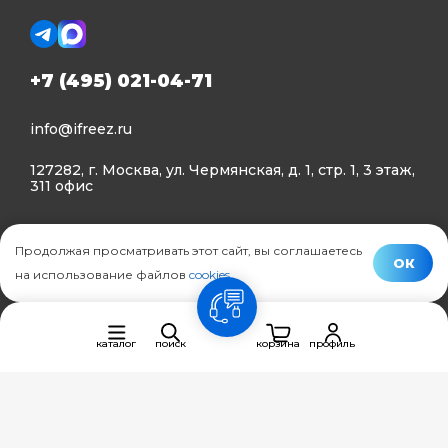
+7 (495) 021-04-71
info@ifreez.ru
127282, г. Москва, ул. Чермянская, д. 1, стр. 1, 3 этаж,
311 офис
Политика конфиденциальности
Продолжая просматривать этот сайт, вы соглашаетесь
Политика использования Cookies
ОК
на использование файлов
cookies
.
© Ifreez - продажа и установка климатической техники,
связь
2015–2026 г.
каталог
поиск
корзина
профиль