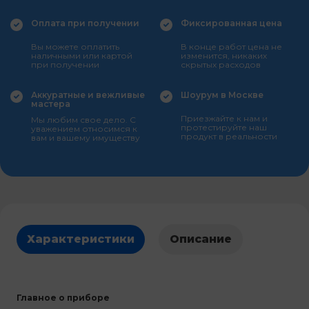
Оплата при получении
Фиксированная цена
Вы можете оплатить
В конце работ цена не
наличными или картой
изменится, никаких
при получении
скрытых расходов
Аккуратные и вежливые
Шоурум в Москве
мастера
Приезжайте к нам и
Мы любим свое дело. С
протестируйте наш
уважением относимся к
продукт в реальности
вам и вашему имуществу
Характеристики
Описание
Главное о приборе