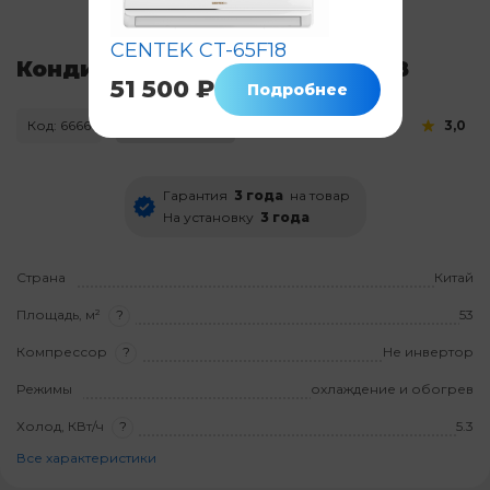
CENTEK CT-65F18
Кондиционер CENTEK CT-65C18
51 500 ₽
Подробнее
Код: 6666
Нет в наличии
3,0
Гарантия
3 года
на товар
На установку
3 года
Страна
Китай
Площадь, м²
?
53
Компрессор
?
Не инвертор
Режимы
охлаждение и обогрев
Холод, КВт/ч
?
5.3
Все характеристики