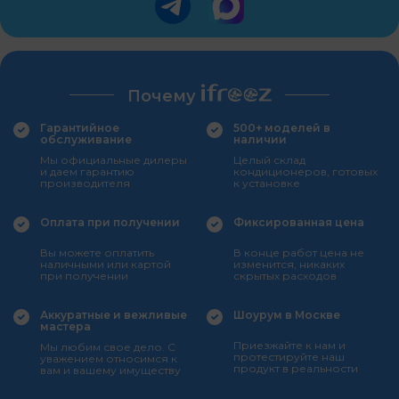
Почему
Гарантийное
500+ моделей в
обслуживание
наличии
Мы официальные дилеры
Целый склад
и даем гарантию
кондиционеров, готовых
производителя
к установке
Оплата при получении
Фиксированная цена
Вы можете оплатить
В конце работ цена не
наличными или картой
изменится, никаких
при получении
скрытых расходов
Аккуратные и вежливые
Шоурум в Москве
мастера
Приезжайте к нам и
Мы любим свое дело. С
протестируйте наш
уважением относимся к
продукт в реальности
вам и вашему имуществу