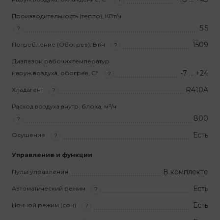
Производительность (тепло), КВт/ч
5.5
?
1509
Потребление (Обогрев), Вт/ч
?
Диапазон рабочих температур
-7 … +24
наруж.воздуха, обогрев, С°
?
R410A
Хладагент
?
Расход воздуха внутр. блока, м³/ч
800
?
Есть
Осушение
?
Управление и функции
В комплекте
Пульт управления
Есть
Автоматический режим
?
Есть
Ночной режим (сон)
?