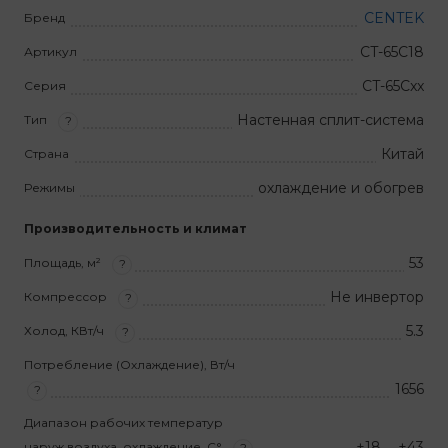
CENTEK
Бренд
CT-65C18
Артикул
CT-65Cxx
Серия
Настенная сплит-система
Тип
?
Китай
Страна
охлаждение и обогрев
Режимы
Производительность и климат
53
Площадь, м²
?
Не инвертор
Компрессор
?
5.3
Холод, КВт/ч
?
Потребление (Охлаждение), Вт/ч
1656
?
Диапазон рабочих температур
+18 … +43
наруж.воздуха, охлаждение, С°
?